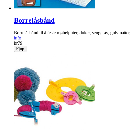
Borrelåsbånd
Borrelåsbånd til å feste møbelputer, duker, sengetøy, gulvmatter
info
kr
79
Kjøp