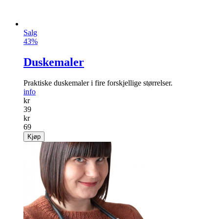
Salg
43%
Duskemaler
Praktiske duskemaler i fire forskjellige størrelser.
info
kr
39
kr
69
Kjøp