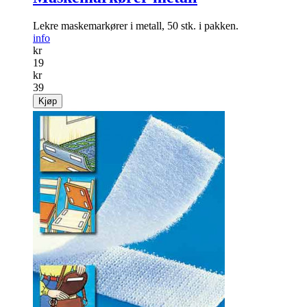
Lekre maskemarkører i metall, 50 stk. i pakken.
info
kr
19
kr
39
Kjøp