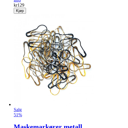
kr
129
Kjøp
Salg
51%
Maskemarkører metall