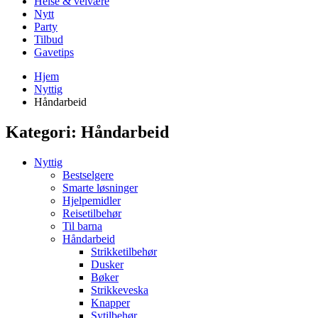
Helse & velvære
Nytt
Party
Tilbud
Gavetips
Hjem
Nyttig
Håndarbeid
Kategori:
Håndarbeid
Nyttig
Bestselgere
Smarte løsninger
Hjelpemidler
Reisetilbehør
Til barna
Håndarbeid
Strikketilbehør
Dusker
Bøker
Strikkeveska
Knapper
Sytilbehør