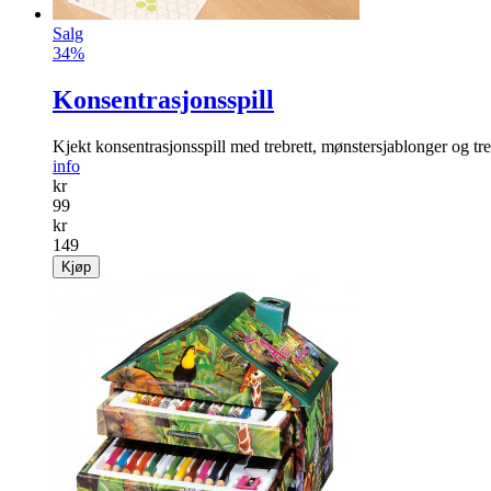
Salg
34%
Konsentrasjonsspill
Kjekt konsentrasjonsspill med trebrett, mønstersjablonger og tre
info
kr
99
kr
149
Kjøp