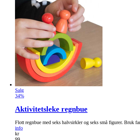
Salg
34%
Aktivitetsleke regnbue
Flott regnbue med seks halvsirkler og seks små figurer. Bruk fan
info
kr
99