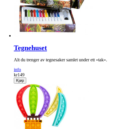
Tegnehuset
Alt du trenger av tegnesaker samlet under ett «tak».
info
kr
149
Kjøp