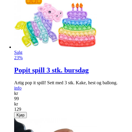
Salg
23%
Popit spill 3 stk. bursdag
Artig pop it spill! Sett med 3 stk. Kake, hest og ballong.
info
kr
99
kr
129
Kjøp