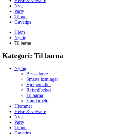
Helse & velvære
Nytt
Party
Tilbud
Gavetips
Hjem
Nyttig
Til barna
Kategori:
Til barna
Nyttig
Bestselgere
Smarte løsninger
Hjelpemidler
Reisetilbehør
Til barna
Håndarbeid
Hjemmet
Helse & velvære
Nytt
Party
Tilbud
Gavetips