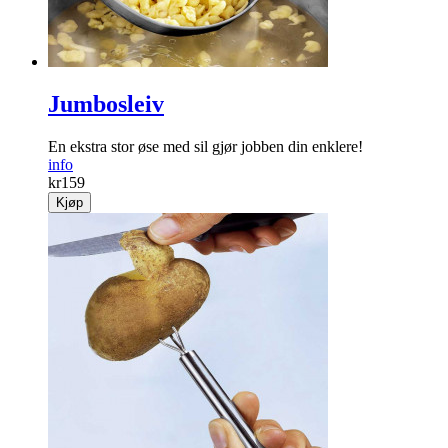
Jumbosleiv
En ekstra stor øse med sil gjør jobben din enklere!
info
kr
159
Kjøp