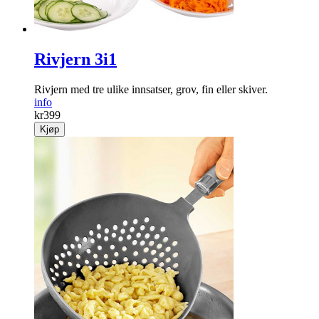
Rivjern 3i1
Rivjern med tre ulike innsatser, grov, fin eller skiver.
info
kr
399
Kjøp