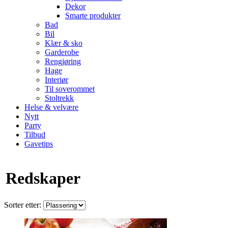
Dekor
Smarte produkter
Bad
Bil
Klær & sko
Garderobe
Rengjøring
Hage
Interiør
Til soverommet
Stoltrekk
Helse & velvære
Nytt
Party
Tilbud
Gavetips
Redskaper
Sorter etter: