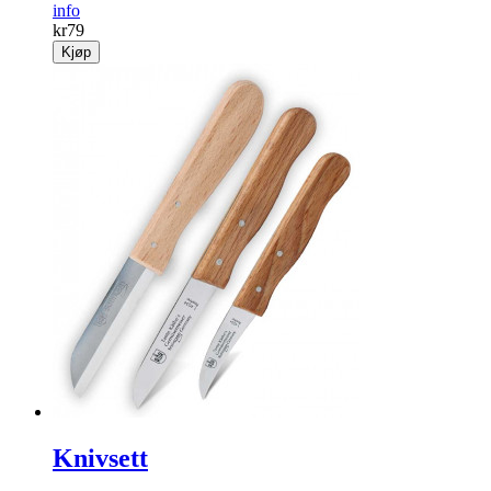
info
kr
79
Kjøp
Knivsett