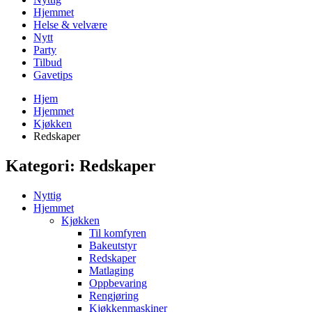
Hjemmet
Helse & velvære
Nytt
Party
Tilbud
Gavetips
Hjem
Hjemmet
Kjøkken
Redskaper
Kategori:
Redskaper
Nyttig
Hjemmet
Kjøkken
Til komfyren
Bakeutstyr
Redskaper
Matlaging
Oppbevaring
Rengjøring
Kjøkkenmaskiner