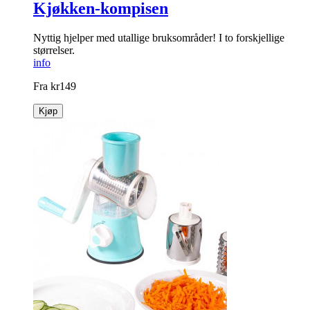
Kjøkken-kompisen
Nyttig hjelper med utallige bruks­områder! I to forskjellige
størrelser.
info
Fra
kr
149
Kjøp