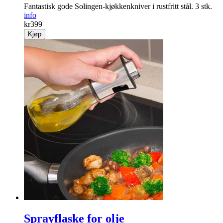
Fantastisk gode Solingen-kjøkkenkniver i rustfritt stål. 3 stk.
info
kr
399
Kjøp
Sprayflaske for olje