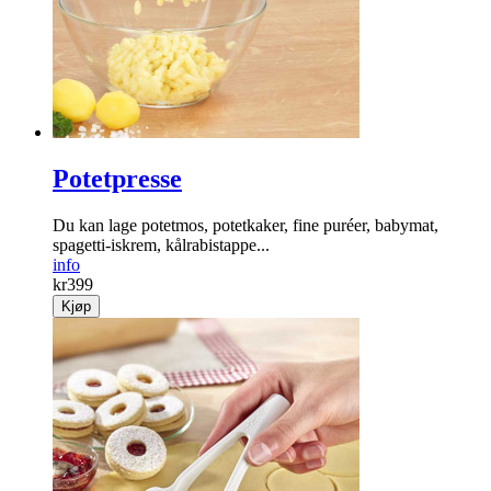
Potetpresse
Du kan lage potetmos, potetkaker, fine puréer, babymat,
spagetti-iskrem, kålrabistappe...
info
kr
399
Kjøp