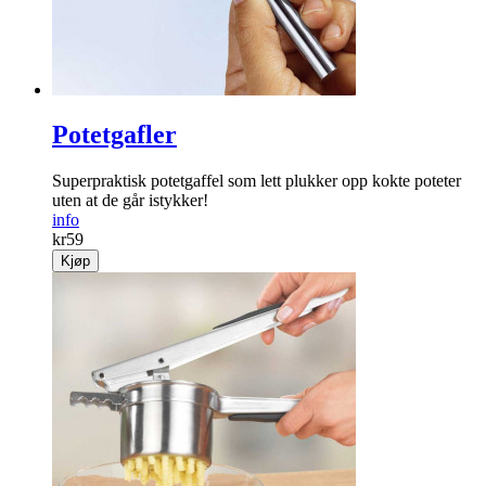
Potetgafler
Superpraktisk potetgaffel som lett plukker opp kokte poteter
uten at de går istykker!
info
kr
59
Kjøp