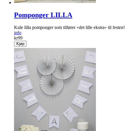
Pomponger LILLA
Kule lilla pomponger som tilfører «det lille ekstra» til festen!
info
kr
99
Kjøp