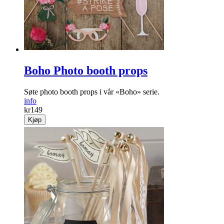
Boho Photo booth props
Søte photo booth props i vår «Boho» serie.
info
kr
149
Kjøp