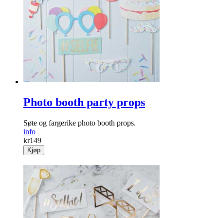
Photo booth party props
Søte og fargerike photo booth props.
info
kr
149
Kjøp