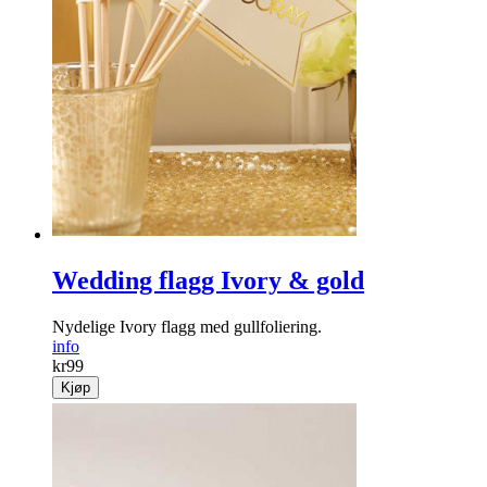
Wedding flagg Ivory & gold
Nydelige Ivory flagg med gullfoliering.
info
kr
99
Kjøp