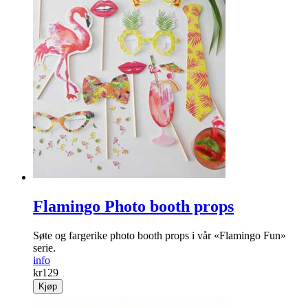
Flamingo Photo booth props
Søte og fargerike photo booth props i vår «Flamingo Fun»
serie.
info
kr
129
Kjøp