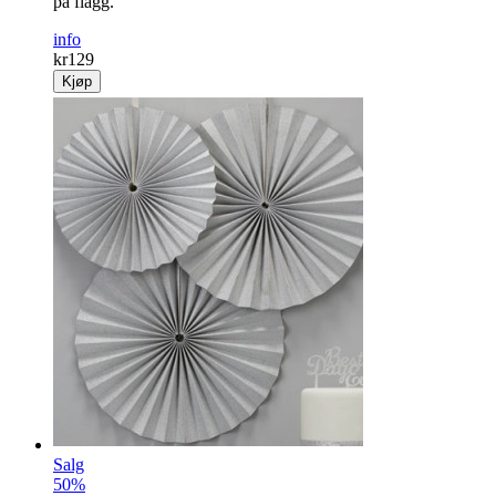
på flagg.
info
kr
129
Kjøp
Salg
50%