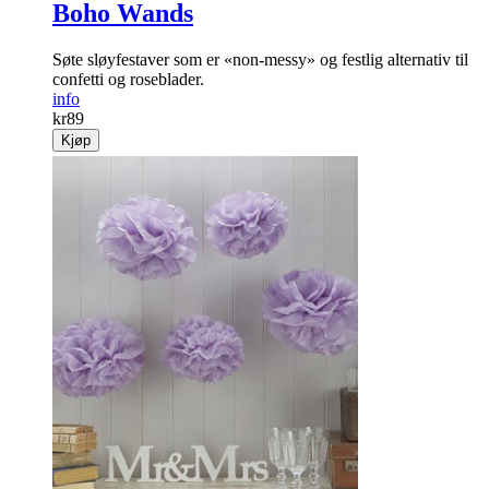
Boho Wands
Søte sløyfestaver som er «non-messy» og festlig alternativ til
confetti og roseblader.
info
kr
89
Kjøp