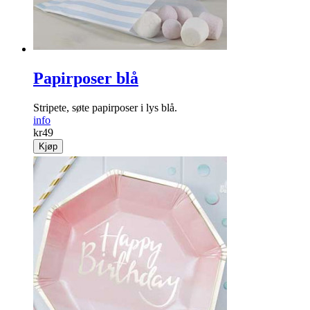
Papirposer blå
Stripete, søte papirposer i lys blå.
info
kr
49
Kjøp