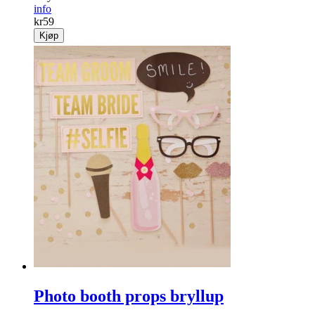
info
kr
59
Kjøp
Photo booth props bryllup