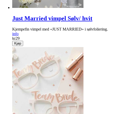
Just Married vimpel Sølv/ hvit
Kjempefin vimpel med «JUST MARRIED» i sølvfoliering.
info
kr
29
Kjøp