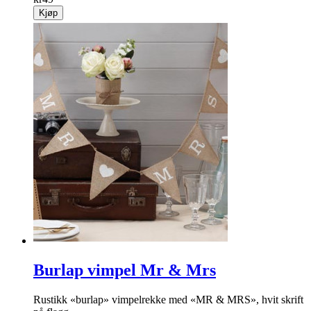
Kjøp
Burlap vimpel Mr & Mrs
Rustikk «burlap» vimpelrekke med «MR & MRS», hvit skrift