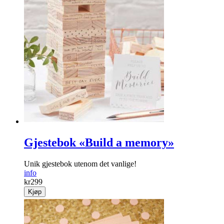
Gjestebok «Build a memory»
Unik gjestebok utenom det vanlige!
info
kr
299
Kjøp