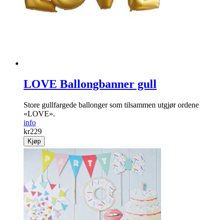
LOVE Ballongbanner gull
Store gullfargede ballonger som tilsammen utgjør ordene
«LOVE».
info
kr
229
Kjøp