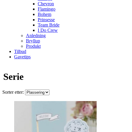
Chevron
Flamingo
Bohem
Prinsesse
Team Bride
I Do Crew
Anledning
Bryllup
Produkt
Tilbud
Gavetips
Serie
Sorter etter: