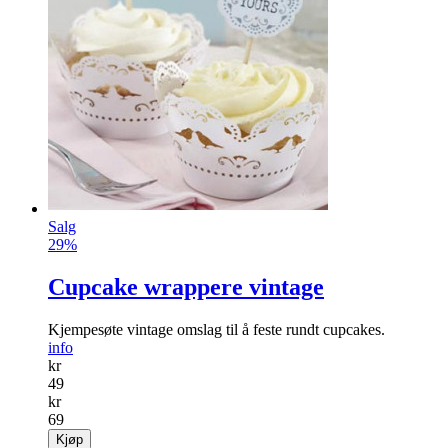
Salg
29%
Cupcake wrappere vintage
Kjempesøte vintage omslag til å feste rundt cupcakes.
info
kr
49
kr
69
Kjøp