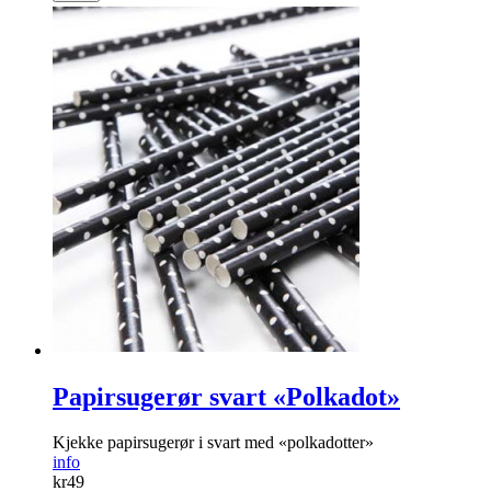
Papirsugerør svart «Polkadot»
Kjekke papirsugerør i svart med «polkadotter»
info
kr
49