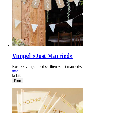
Vimpel «Just Married»
Rustikk vimpel med skriften «Just married».
info
kr
129
Kjøp