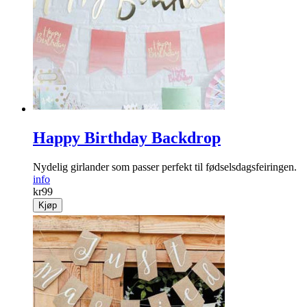
Happy Birthday Backdrop
Nydelig girlander som passer perfekt til fødselsdagsfeiringen.
info
kr
99
Kjøp