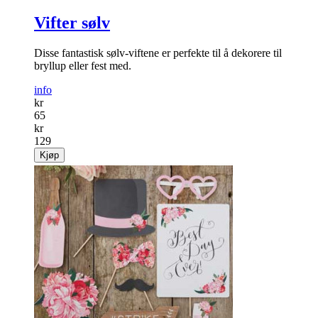
Vifter sølv
Disse fantastisk sølv-viftene er perfekte til å dekorere til
bryllup eller fest med.
info
kr
65
kr
129
Kjøp