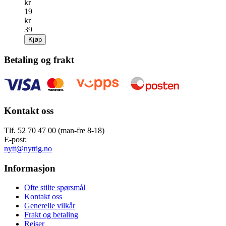
kr
19
kr
39
Kjøp
Betaling og frakt
Kontakt oss
Tlf. 52 70 47 00 (man-fre 8-18)
E-post:
nytt@nyttig.no
Informasjon
Ofte stilte spørsmål
Kontakt oss
Generelle vilkår
Frakt og betaling
Reiser