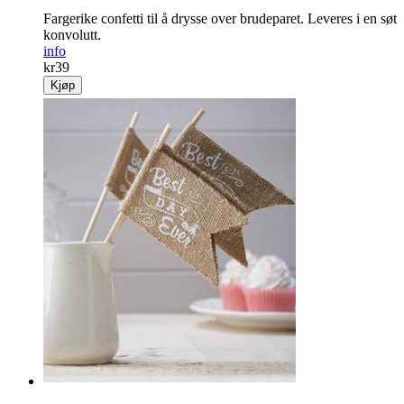
Fargerike confetti til å drysse over brudeparet. Leveres i en søt
konvolutt.
info
kr
39
Kjøp