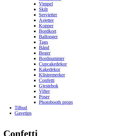
Vimpel
Skilt
Servietter
Asjetter
Kopper
Bordkort
Ballonger
Tags
Bånd
Beger
Bordnummer
Cupcakedekor
Kakedekor
Klistremerker
Confetti
Gjestebok
Vifter
Poser
Photobooth props
Tilbud
Gavetips
Confetti