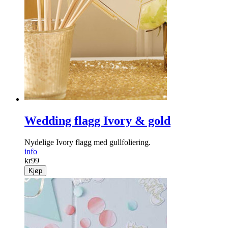
Wedding flagg Ivory & gold
Nydelige Ivory flagg med gullfoliering.
info
kr
99
Kjøp