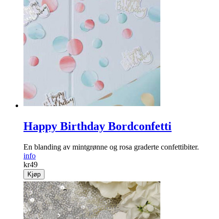
Happy Birthday Bordconfetti
En blanding av mintgrønne og rosa graderte confettibiter.
info
kr
49
Kjøp