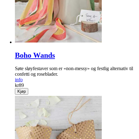
Boho Wands
Søte sløyfestaver som er «non-messy» og festlig alternativ til
confetti og roseblader.
info
kr
89
Kjøp