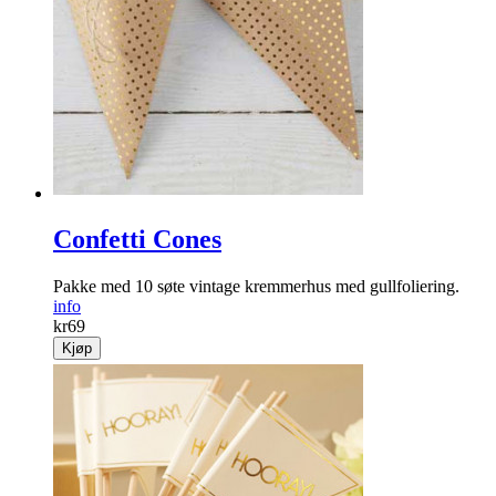
Confetti Cones
Pakke med 10 søte vintage kremmerhus med gullfoliering.
info
kr
69
Kjøp