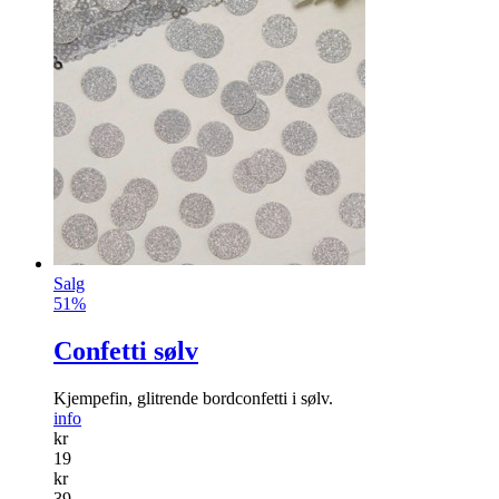
Salg
51%
Confetti sølv
Kjempefin, glitrende bordconfetti i sølv.
info
kr
19
kr
39