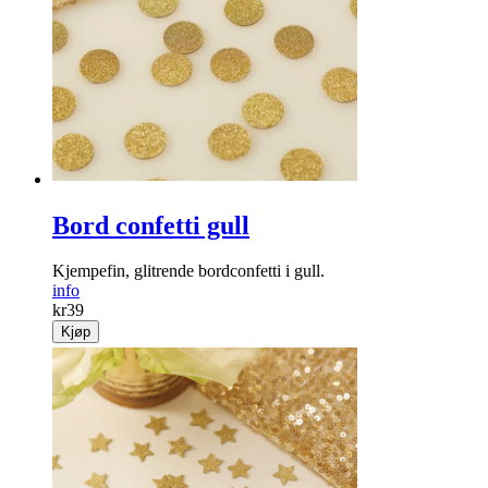
Bord confetti gull
Kjempefin, glitrende bordconfetti i gull.
info
kr
39
Kjøp