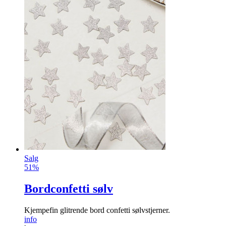
Salg
51%
Bordconfetti sølv
Kjempefin glitrende bord confetti sølvstjerner.
info