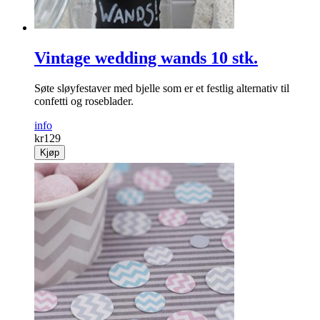
Vintage wedding wands 10 stk.
Søte sløyfestaver med bjelle som er et festlig alternativ til
confetti og roseblader.
info
kr
129
Kjøp