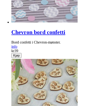
Chevron bord confetti
Bord confetti i Chevron-mønster.
info
kr
39
Kjøp