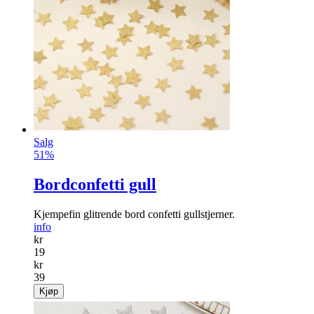
Salg
51%
Bordconfetti gull
Kjempefin glitrende bord confetti gullstjerner.
info
kr
19
kr
39
Kjøp