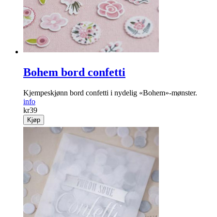
Bohem bord confetti
Kjempeskjønn bord confetti i nydelig «Bohem»-mønster.
info
kr
39
Kjøp