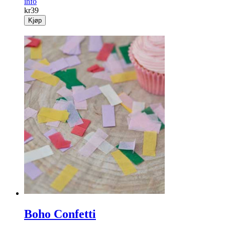
info
kr
39
Kjøp
Boho Confetti