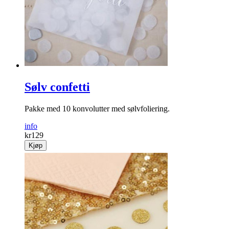
Sølv confetti
Pakke med 10 konvolutter med sølvfoliering.
info
kr
129
Kjøp