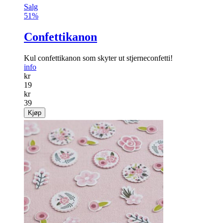
Salg
51%
Confettikanon
Kul confetti­kanon som skyter ut stjerne­confetti!
info
kr
19
kr
39
Kjøp