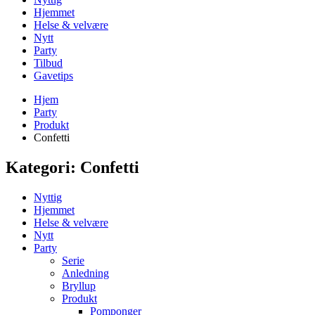
Hjemmet
Helse & velvære
Nytt
Party
Tilbud
Gavetips
Hjem
Party
Produkt
Confetti
Kategori:
Confetti
Nyttig
Hjemmet
Helse & velvære
Nytt
Party
Serie
Anledning
Bryllup
Produkt
Pomponger