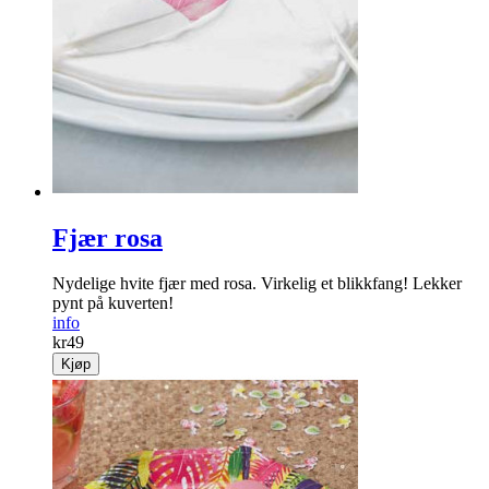
Fjær rosa
Nydelige hvite fjær med rosa. Virkelig et blikkfang! Lekker
pynt på kuverten!
info
kr
49
Kjøp