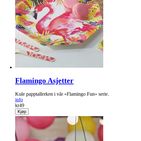
Flamingo Asjetter
Kule papptallerken i vår «Flamingo Fun» serie.
info
kr
49
Kjøp