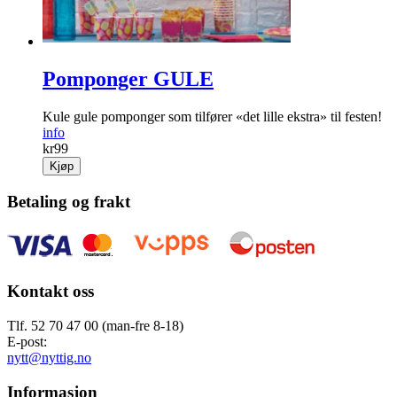
Pomponger GULE
Kule gule pomponger som tilfører «det lille ekstra» til festen!
info
kr
99
Kjøp
Betaling og frakt
Kontakt oss
Tlf. 52 70 47 00 (man-fre 8-18)
E-post:
nytt@nyttig.no
Informasjon