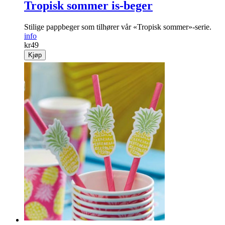
Tropisk sommer is-beger
Stilige pappbeger som tilhører vår «Tropisk sommer»-serie.
info
kr
49
Kjøp