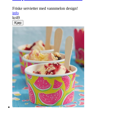
Friske servietter med vannmelon design!
info
kr
49
Kjøp