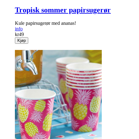
Tropisk sommer papirsugerør
Kule papirsugerør med ananas!
info
kr
49
Kjøp