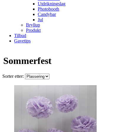
Utdrikningslag
Photobooth
Candybar
Jul
Bryllup
Produkt
Tilbud
Gavetips
Sommerfest
Sorter etter: