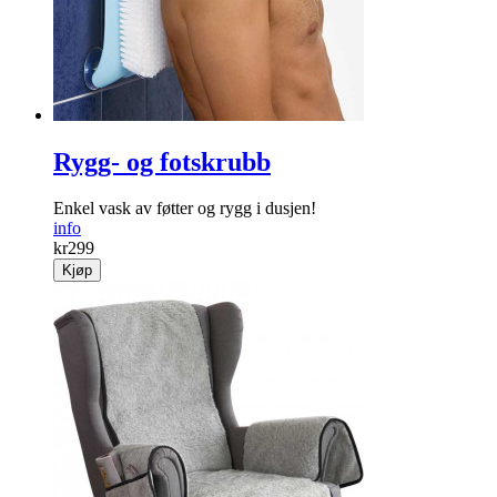
Rygg- og fotskrubb
Enkel vask av føtter og rygg i dusjen!
info
kr
299
Kjøp