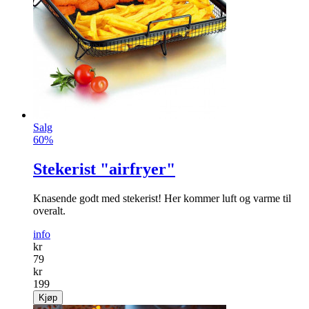
Salg
60%
Stekerist "airfryer"
Knasende godt med stekerist! Her kommer luft og varme til
overalt.
info
kr
79
kr
199
Kjøp