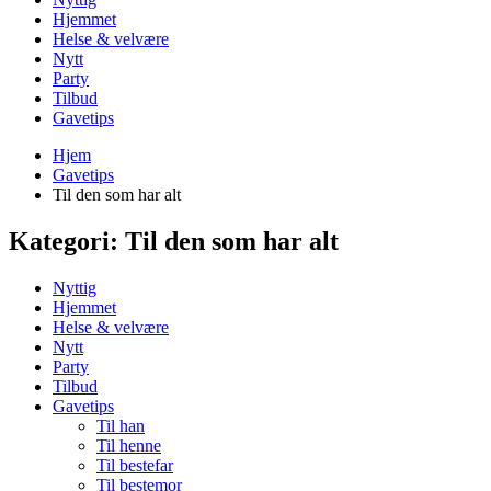
Hjemmet
Helse & velvære
Nytt
Party
Tilbud
Gavetips
Hjem
Gavetips
Til den som har alt
Kategori:
Til den som har alt
Nyttig
Hjemmet
Helse & velvære
Nytt
Party
Tilbud
Gavetips
Til han
Til henne
Til bestefar
Til bestemor