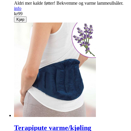
Aldri mer kalde føtter! Bekvemme og varme lammeullsåler.
info
kr
99
Kjøp
Terapipute varme/kjøling