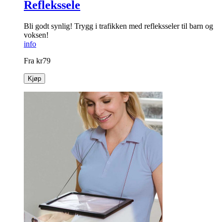
Reflekssele
Bli godt synlig! Trygg i trafikken med refleksseler til barn og
voksen!
info
Fra
kr
79
Kjøp