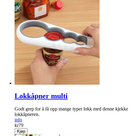
Lokkåpner multi
Godt grep for å få opp mange typer lokk med denne kjekke
lokkåpneren.
info
kr
79
Kjøp