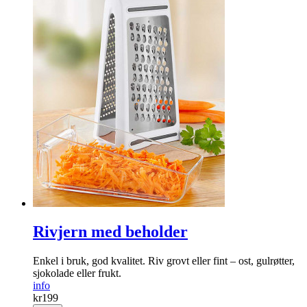
Rivjern med beholder
Enkel i bruk, god kvalitet. Riv grovt eller fint – ost, gulrøtt­er,
sjoko­lade eller frukt.
info
kr
199