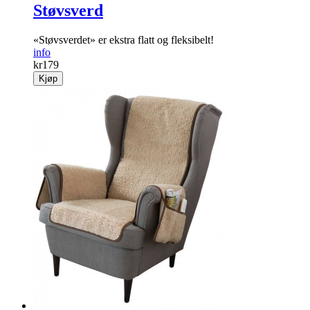
Støvsverd
«Støvsverdet» er ekstra flatt og fleksibelt!
info
kr
179
Kjøp