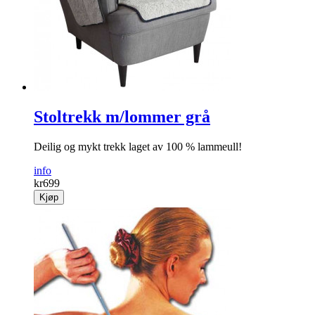
Stoltrekk m/lommer grå
Deilig og mykt trekk laget av 100 % lammeull!
info
kr
699
Kjøp