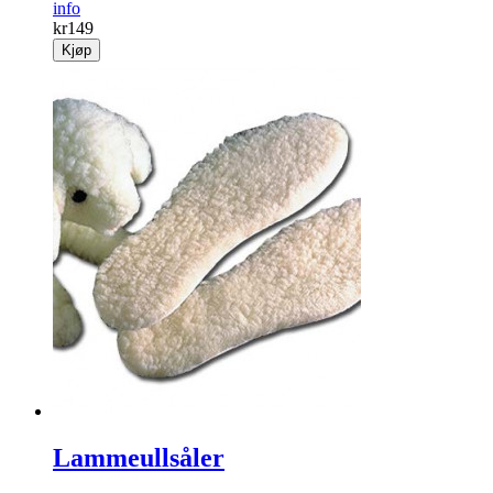
info
kr
149
Kjøp
Lammeullsåler