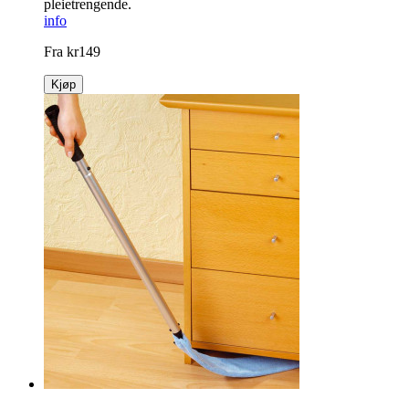
pleietrengende.
info
Fra
kr
149
Kjøp