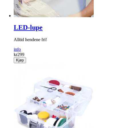
LED-lupe
Alltid hendene fri!
info
kr
299
Kjøp