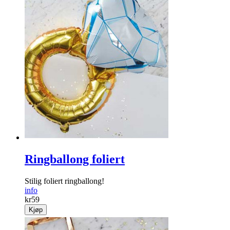
Ringballong foliert
Stilig foliert ringballong!
info
kr
59
Kjøp