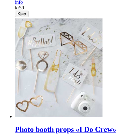
info
kr
59
Kjøp
Photo booth props «I Do Crew»