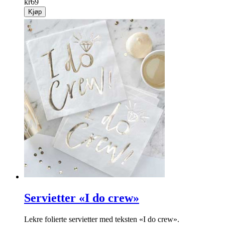
kr
69
Kjøp
Servietter «I do crew»
Lekre folierte servietter med teksten «I do crew».