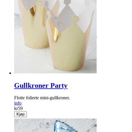
Gullkroner Party
Flotte folierte mini-gullkroner.
info
kr
59
Kjøp