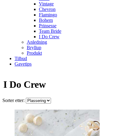
Vintage
Chevron
Flamingo
Bohem
Prinsesse
Team Bride
I Do Crew
Anledning
Bryllup
Produkt
Tilbud
Gavetips
I Do Crew
Sorter etter: