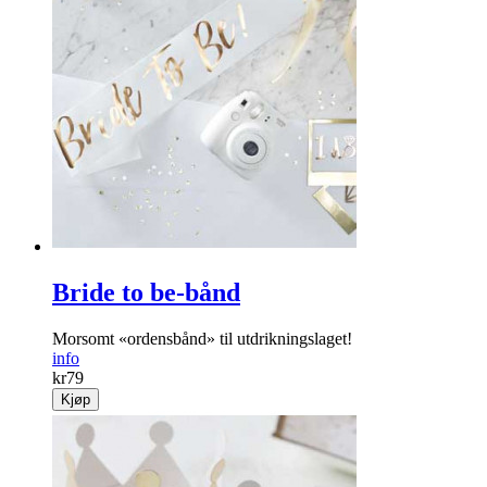
Bride to be-bånd
Morsomt «ordensbånd» til utdrikningslaget!
info
kr
79
Kjøp