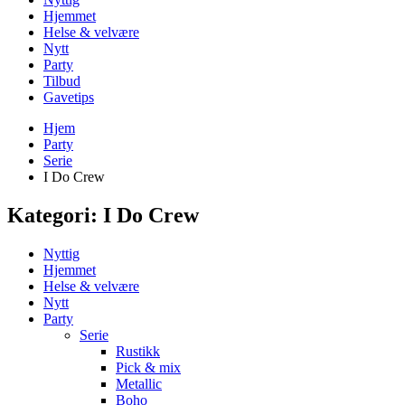
Hjemmet
Helse & velvære
Nytt
Party
Tilbud
Gavetips
Hjem
Party
Serie
I Do Crew
Kategori:
I Do Crew
Nyttig
Hjemmet
Helse & velvære
Nytt
Party
Serie
Rustikk
Pick & mix
Metallic
Boho