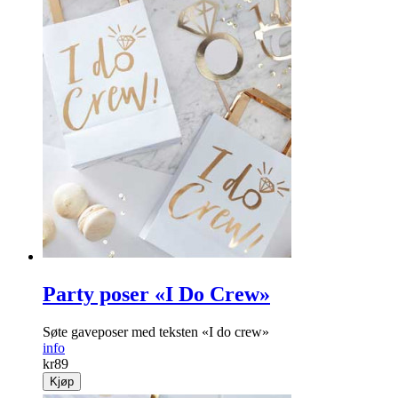
Party poser «I Do Crew»
Søte gaveposer med teksten «I do crew»
info
kr
89
Kjøp