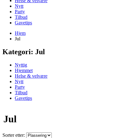
Helse & velvære
Nytt
Party
Tilbud
Gavetips
Hjem
Jul
Kategori:
Jul
Nyttig
Hjemmet
Helse & velvære
Nytt
Party
Tilbud
Gavetips
Jul
Sorter etter: