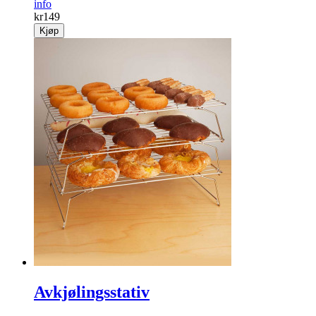
info
kr
149
Kjøp
Avkjølingsstativ