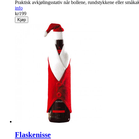
Praktisk avkjølingsstativ når bollene, rundstykkene eller småka
info
kr
199
Kjøp
Flaskenisse