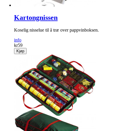
Kartongnissen
Koselig nisselue til å træ over pappvinboksen.
info
kr
59
Kjøp