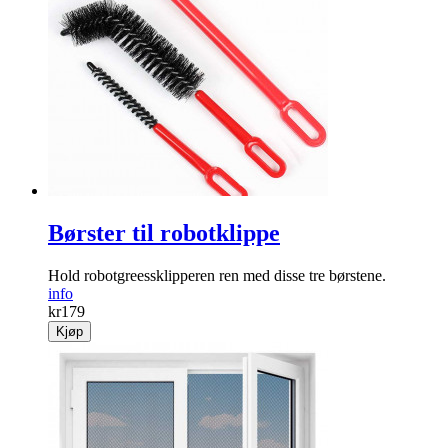
Børster til robotklippe
Hold robotgreessklipperen ren med disse tre børstene.
info
kr
179
Kjøp