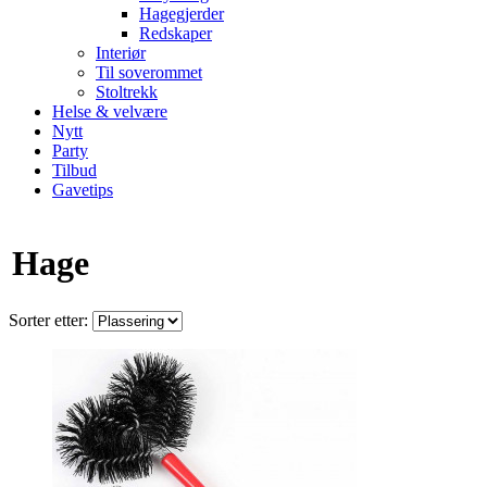
Hagegjerder
Redskaper
Interiør
Til soverommet
Stoltrekk
Helse & velvære
Nytt
Party
Tilbud
Gavetips
Hage
Sorter etter: