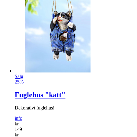
Salg
25%
Fuglehus "katt"
Dekorativt fuglehus!
info
kr
149
kr