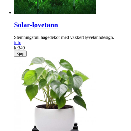
Solar-løvetann
Stemningsfull hagedekor med vakkert løve­tanndesign.
info
kr
349
Kjøp