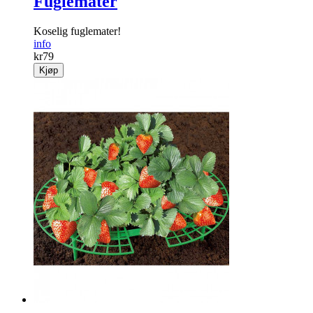
Fuglemater
Koselig fuglemater!
info
kr
79
Kjøp