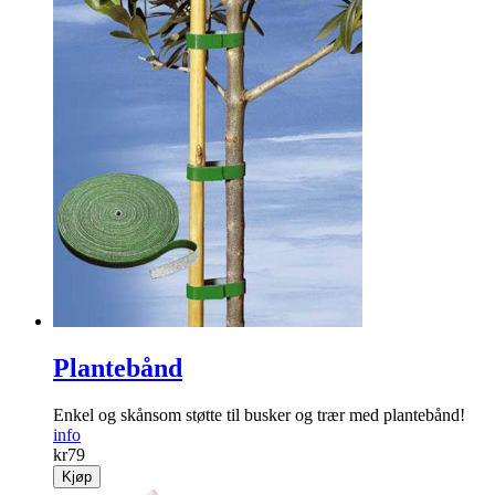
Plantebånd
Enkel og skånsom støtte til busker og trær med plantebånd!
info
kr
79
Kjøp