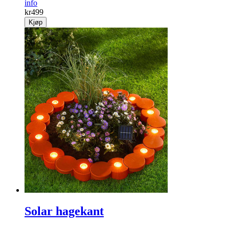
info
kr
499
Kjøp
Solar hagekant