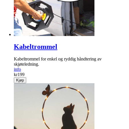
Kabeltrommel
Kabel­trommel for enkel og ryddig hånd­tering av
skjøteledning.
info
kr
199
Kjøp