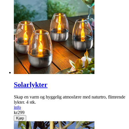
Solarlykter
Skap en varm og ­hyggelig ­atmosfære med naturtro, flimrende
lykter. 4 stk.
info
kr
299
Kjøp