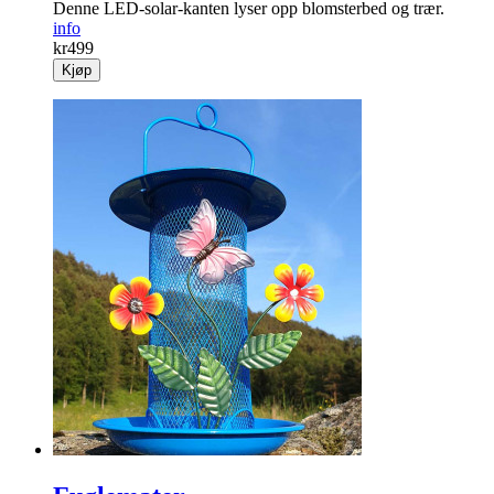
Denne LED-solar-kanten lyser opp blomster­bed og trær.
info
kr
499
Kjøp