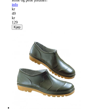
Rene og pene jordbær!
info
kr
49
kr
129
Kjøp