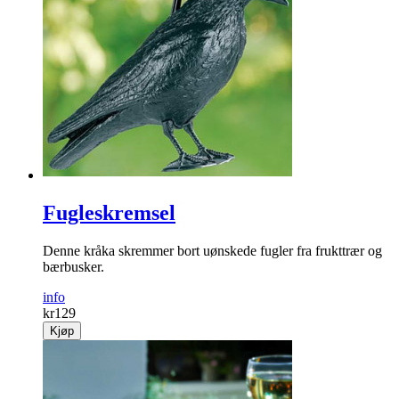
Fugleskremsel
Denne kråka skremmer bort uønskede fugler fra frukttrær og
bærbusker.
info
kr
129
Kjøp