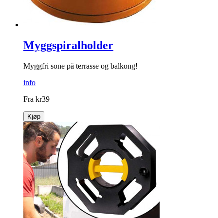
Myggspiralholder
Myggfri sone på terrasse og balkong!
info
Fra
kr
39
Kjøp