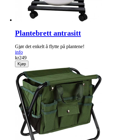
Plantebrett antrasitt
Gjør det enkelt å flytte på ­plantene!
info
kr
249
Kjøp