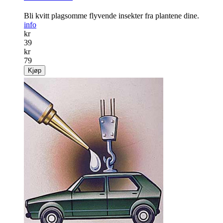
Bli kvitt plagsomme ­flyvende insekter fra plantene dine.
info
kr
39
kr
79
Kjøp