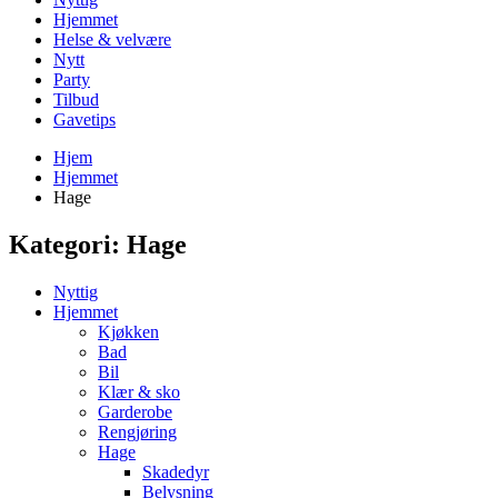
Hjemmet
Helse & velvære
Nytt
Party
Tilbud
Gavetips
Hjem
Hjemmet
Hage
Kategori:
Hage
Nyttig
Hjemmet
Kjøkken
Bad
Bil
Klær & sko
Garderobe
Rengjøring
Hage
Skadedyr
Belysning