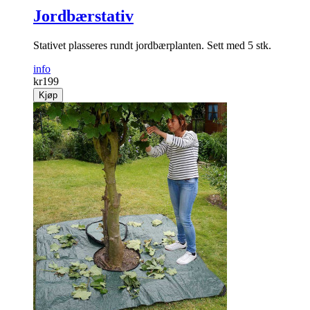
Jordbærstativ
Stativet plasseres rundt jordbærplanten. Sett med 5 stk.
info
kr
199
Kjøp