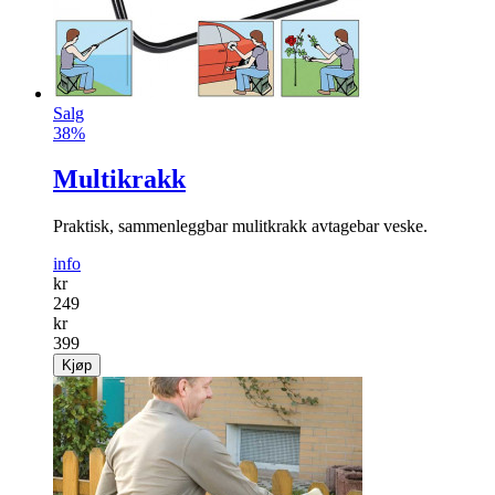
Salg
38%
Multikrakk
Praktisk, sammenleggbar mulitkrakk avtagebar veske.
info
kr
249
kr
399
Kjøp