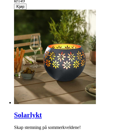
kr
149
Kjøp
Solarlykt
Skap stemning på sommerkveldene!