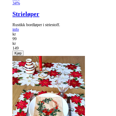
34%
Strieløper
Rustikk bordløper i striestoff.
info
kr
99
kr
149
Kjøp