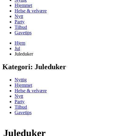
Hjemmet
Helse & velvære
Nytt
Party
Tilbud
Gavetips
Hjem
Jul
Juleduker
Kategori:
Juleduker
Nyttig
Hjemmet
Helse & velvære
Nytt
Party
Tilbud
Gavetips
Juleduker