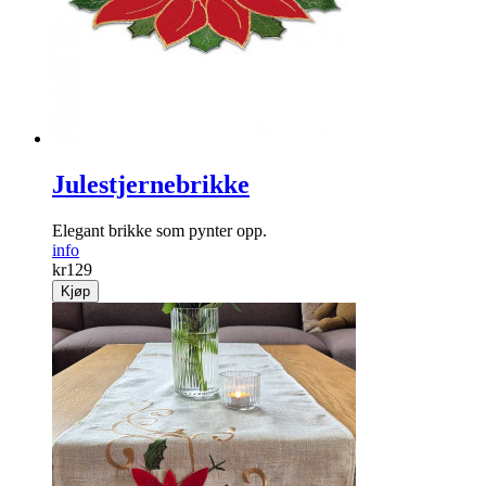
Julestjernebrikke
Elegant brikke som pynter opp.
info
kr
129
Kjøp