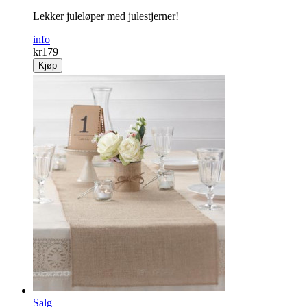
Lekker juleløper med julestjerner!
info
kr
179
Kjøp
Salg