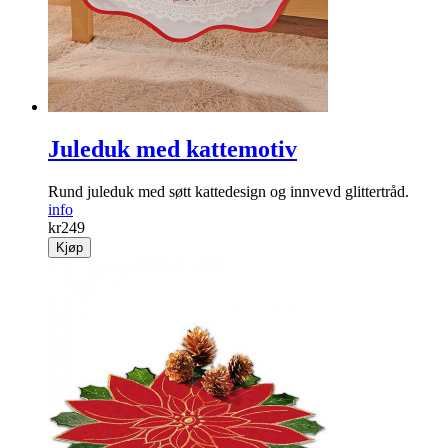
Juleduk med kattemotiv
Rund juleduk med søtt katte­design og innvevd glittertråd.
info
kr
249
Kjøp