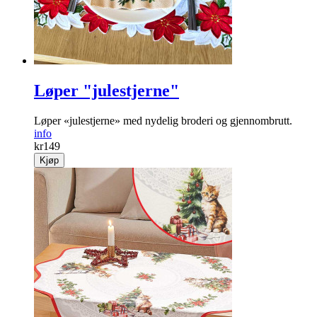
Løper "julestjerne"
Løper «julestjerne» med nydelig broderi og gjennombrutt.
info
kr
149
Kjøp