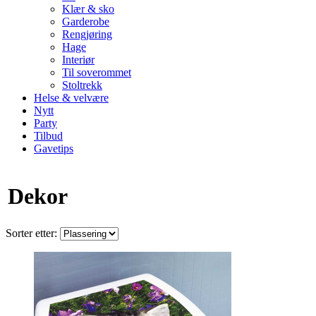
Klær & sko
Garderobe
Rengjøring
Hage
Interiør
Til soverommet
Stoltrekk
Helse & velvære
Nytt
Party
Tilbud
Gavetips
Dekor
Sorter etter: