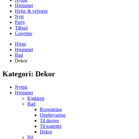
Hjemmet
Helse & velvære
Nytt
Party
Tilbud
Gavetips
Hjem
Hjemmet
Bad
Dekor
Kategori:
Dekor
Nyttig
Hjemmet
Kjøkken
Bad
Rengjøring
Oppbevaring
Til dusjen
Til toalettet
Dekor
Bil