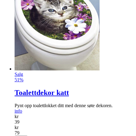
Salg
51%
Toalettdekor katt
Pynt opp toalettlokket ditt med denne søte dekoren.
info
kr
39
kr
79