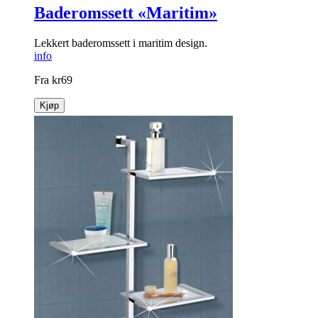
Baderomssett «Maritim»
Lekkert baderomssett i maritim design.
info
Fra
kr
69
Kjøp