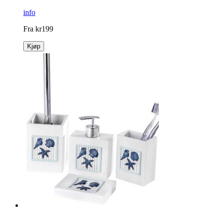
info
Fra
kr
199
Kjøp