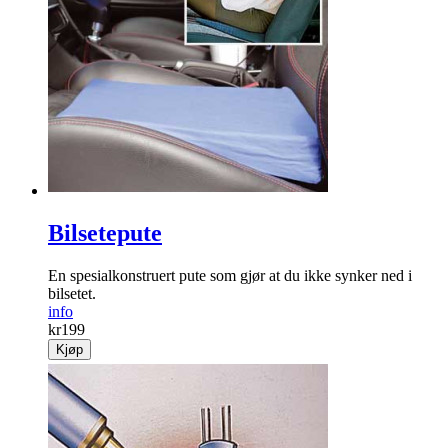
Bilsetepute
En spesialkonstruert pute som gjør at du ikke synker ned i
bilsetet.
info
kr
199
Kjøp