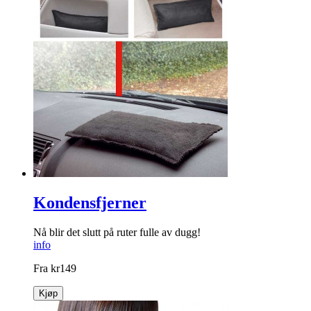
Kondensfjerner
Nå blir det slutt på ruter fulle av dugg!
info
Fra
kr
149
Kjøp