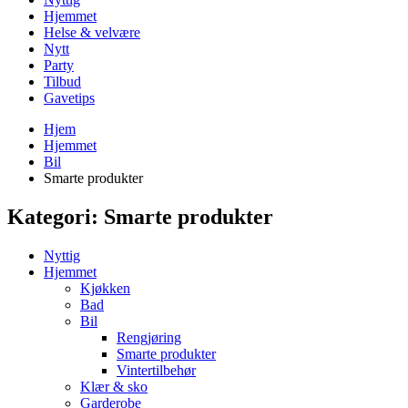
Hjemmet
Helse & velvære
Nytt
Party
Tilbud
Gavetips
Hjem
Hjemmet
Bil
Smarte produkter
Kategori:
Smarte produkter
Nyttig
Hjemmet
Kjøkken
Bad
Bil
Rengjøring
Smarte produkter
Vintertilbehør
Klær & sko
Garderobe