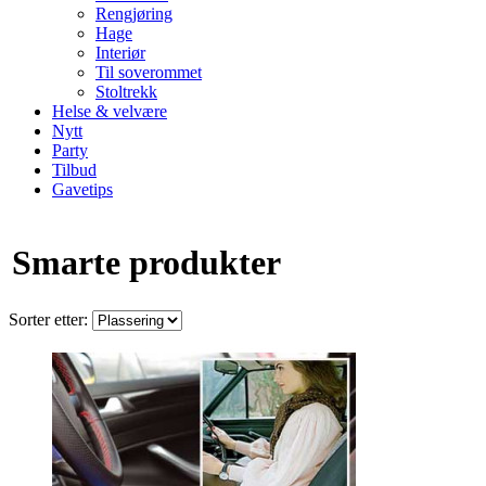
Rengjøring
Hage
Interiør
Til soverommet
Stoltrekk
Helse & velvære
Nytt
Party
Tilbud
Gavetips
Smarte produkter
Sorter etter: