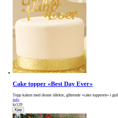
Cake topper «Best Day Ever»
Topp kaken med denne rålekre, glitrende «cake topperen» i gul
info
kr
129
Kjøp