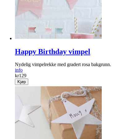
Happy Birthday vimpel
Nydelig vimpelrekke med gradert rosa bakgrunn.
info
kr
129
Kjøp