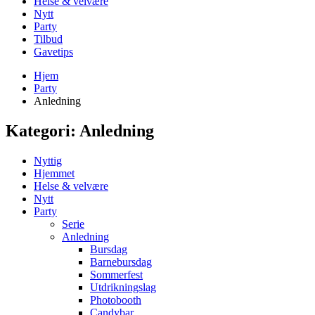
Helse & velvære
Nytt
Party
Tilbud
Gavetips
Hjem
Party
Anledning
Kategori:
Anledning
Nyttig
Hjemmet
Helse & velvære
Nytt
Party
Serie
Anledning
Bursdag
Barnebursdag
Sommerfest
Utdrikningslag
Photobooth
Candybar