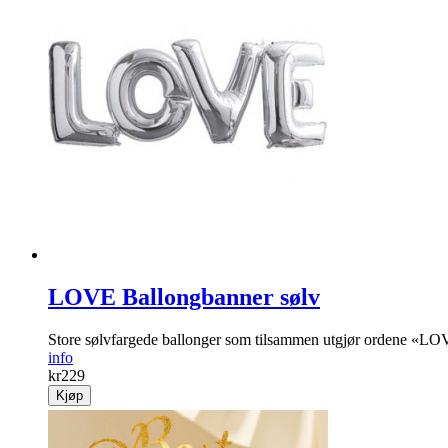
LOVE Ballongbanner sølv
Store sølvfargede ballonger som tilsammen utgjør ordene «LO
info
kr
229
Kjøp