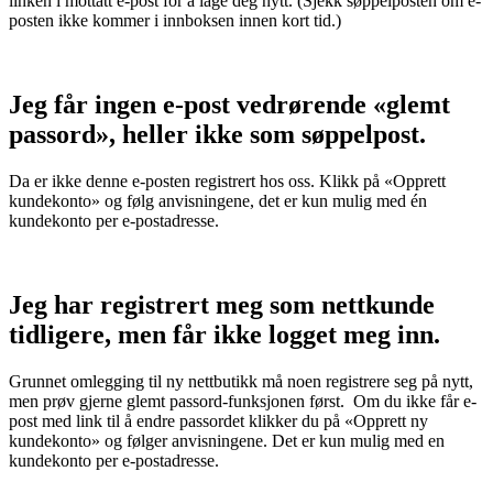
linken i mottatt e-post for å lage deg nytt. (Sjekk søppelposten om e-
posten ikke kommer i innboksen innen kort tid.)
Jeg får ingen e-post vedrørende «glemt
passord», heller ikke som søppelpost.
Da er ikke denne e-posten registrert hos oss. Klikk på «Opprett
kundekonto» og følg anvisningene, det er kun mulig med én
kundekonto per e-postadresse.
Jeg har registrert meg som nettkunde
tidligere, men får ikke logget meg inn.
Grunnet omlegging til ny nettbutikk må noen registrere seg på nytt,
men prøv gjerne glemt passord-funksjonen først. Om du ikke får e-
post med link til å endre passordet klikker du på «Opprett ny
kundekonto» og følger anvisningene. Det er kun mulig med en
kundekonto per e-postadresse.