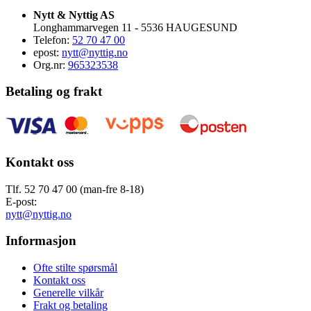
Nytt & Nyttig AS
Longhammarvegen 11 - 5536 HAUGESUND
Telefon:
52 70 47 00
epost:
nytt@nyttig.no
Org.nr:
965323538
Betaling og frakt
Kontakt oss
Tlf. 52 70 47 00 (man-fre 8-18)
E-post:
nytt@nyttig.no
Informasjon
Ofte stilte spørsmål
Kontakt oss
Generelle vilkår
Frakt og betaling