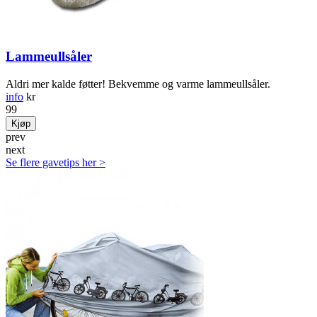
Lammeullsåler
Aldri mer kalde føtter! Bekvemme og varme lammeullsåler.
info
kr
99
Kjøp
prev
next
Se flere gavetips her
>