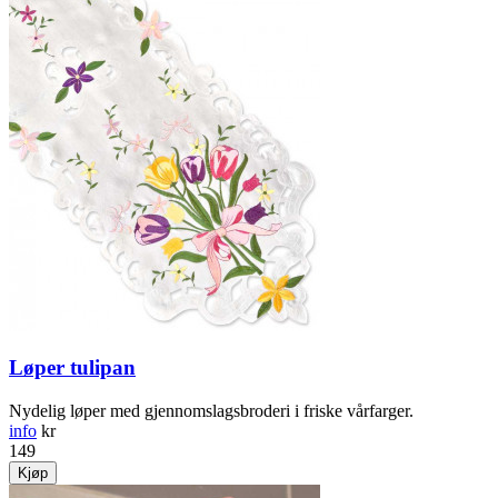
Løper tulipan
Nydelig løper med gjennomslagsbroderi i friske vårfarger.
info
kr
149
Kjøp