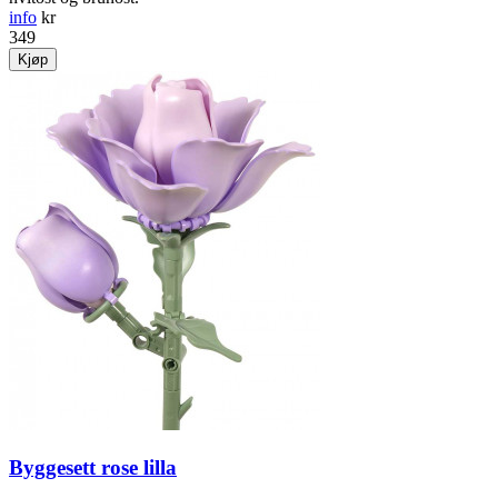
info
kr
349
Kjøp
Byggesett rose lilla