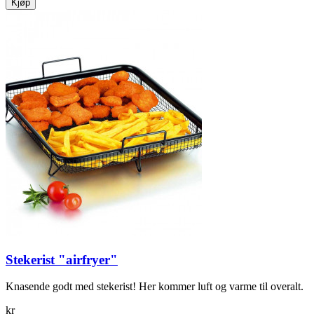
Kjøp
Stekerist "airfryer"
Knasende godt med stekerist! Her kommer luft og varme til overalt.
kr