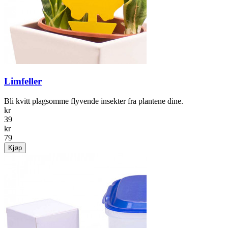
Limfeller
Bli kvitt plagsomme ­flyvende insekter fra plantene dine.
kr
39
kr
79
Kjøp