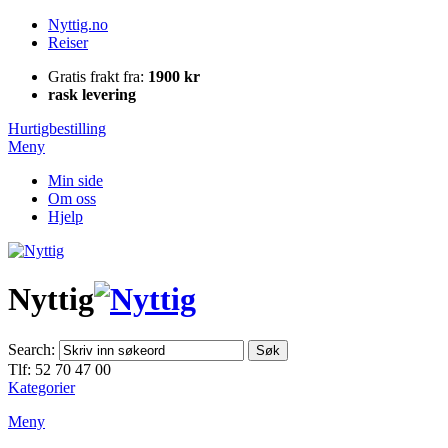
Nyttig.no
Reiser
Gratis frakt fra:
1900 kr
rask levering
Hurtigbestilling
Meny
Min side
Om oss
Hjelp
Nyttig
Search:
Søk
Tlf: 52 70 47 00
Kategorier
Meny