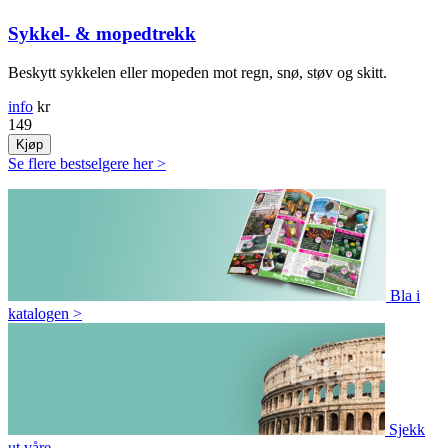
Sykkel- & mopedtrekk
Beskytt sykkelen eller mopeden mot regn, snø, støv og skitt.
info
kr
149
Kjøp
Se flere bestselgere her
>
Bla i
katalogen
>
Sjekk
ut våre