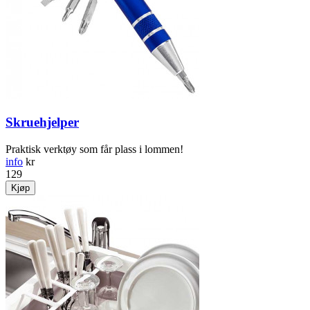
Skruehjelper
Praktisk verktøy som får plass i lommen!
info
kr
129
Kjøp