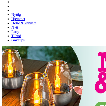
Nyttig
Hjemmet
Helse & velvære
Nytt
Party
Tilbud
Gavetips