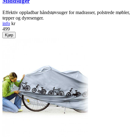
Middsuger
Effektiv oppladbar hånd­støvsuger for madrasser, polstrede møbler,
tepper og dyresenger.
info
kr
499
Kjøp