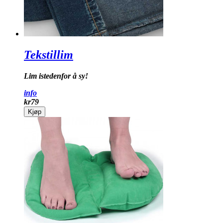
Tekstillim
Lim istedenfor å sy!
info
kr
79
Kjøp