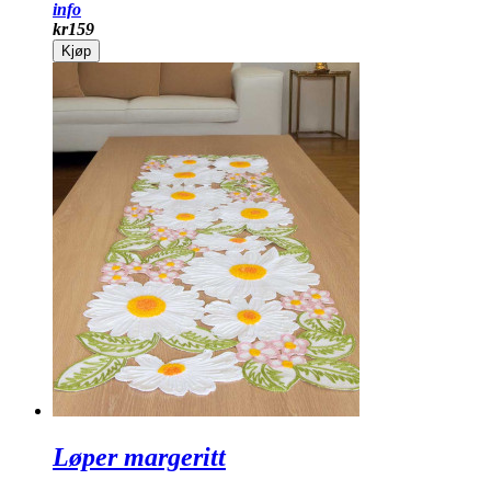
info
kr
159
Kjøp
Løper margeritt