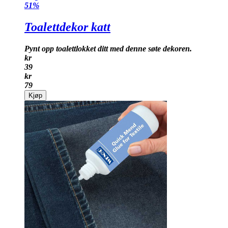
51%
Toalettdekor katt
Pynt opp toalettlokket ditt med denne søte dekoren.
kr
39
kr
79
Kjøp