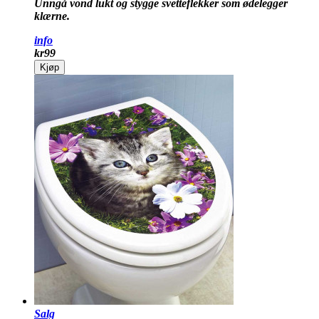
Unngå vond lukt og stygge svetteflekker som ødelegger
klærne.
info
kr
99
Kjøp
Salg