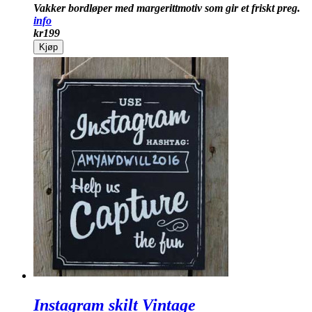
Vakker bord­løper med margeritt­motiv som gir et friskt preg.
info
kr
199
Kjøp
Instagram skilt Vintage