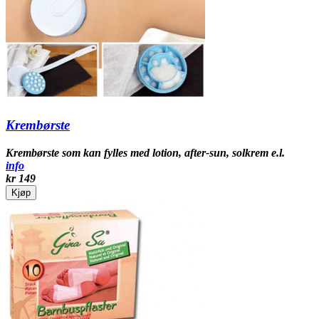
Krembørste
Krembørste som kan fylles med lotion, after-sun, solkrem e.l.
info
kr 149
Kjøp