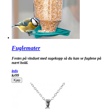
Fuglemater
Festes på vinduet med sugekopp så du kan se fuglene på
nært hold.
info
kr
99
Kjøp