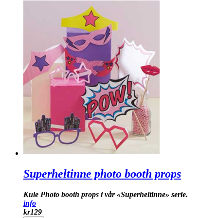
Superheltinne photo booth props
Kule Photo booth props i vår «Superheltinne» serie.
info
kr
129