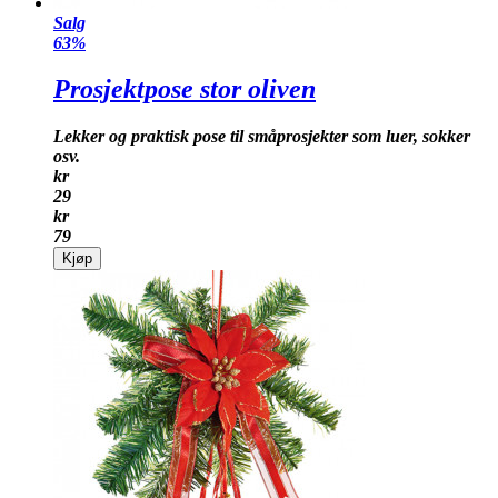
Salg
63%
Prosjektpose stor oliven
Lekker og praktisk pose til småprosjekter som luer, sokker
osv.
kr
29
kr
79
Kjøp