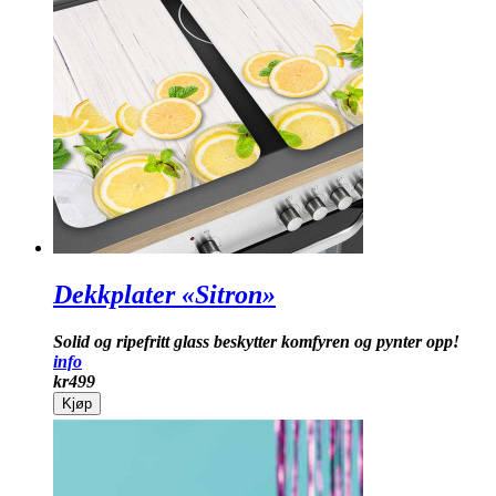
Dekkplater «Sitron»
Solid og ripefritt glass beskytter komfyren og pynter opp!
info
kr
499
Kjøp