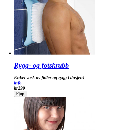
Rygg- og fotskrubb
Enkel vask av føtter og rygg i dusjen!
info
kr
299
Kjøp