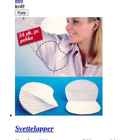
info
kr
49
Kjøp
Svettelapper