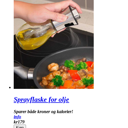
Sprayflaske for olje
Sparer både kroner og kalorier!
info
kr
179
Kjøp