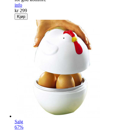
info
kr 299
Kjøp
Salg
67%