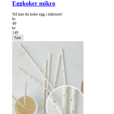
Eggkoker mikro
Nå kan du koke egg i mikroen!
kr
49
kr
149
Kjøp