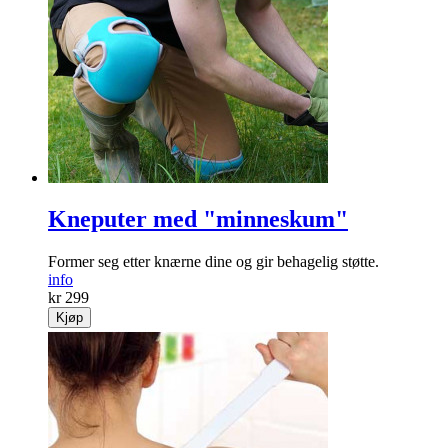
Kneputer med "minneskum"
Former seg etter knærne dine og gir behagelig støtte.
info
kr 299
Kjøp