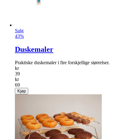
Salg
43%
Duskemaler
Praktiske duskemaler i fire forskjellige størrelser.
kr
39
kr
69
Kjøp