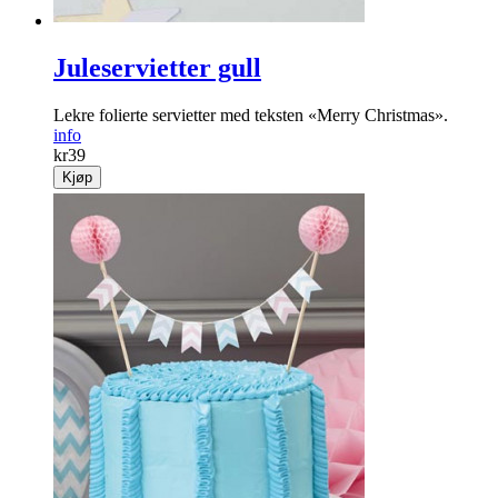
Juleservietter gull
Lekre folierte servietter med teksten «Merry Christ­mas».
info
kr
39
Kjøp