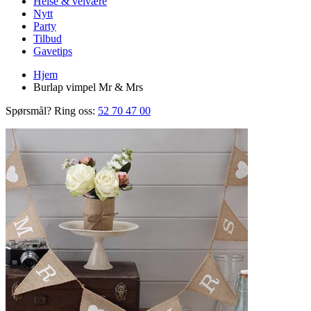
Helse & velvære
Nytt
Party
Tilbud
Gavetips
Hjem
Burlap vimpel Mr & Mrs
Spørsmål? Ring oss:
52 70 47 00