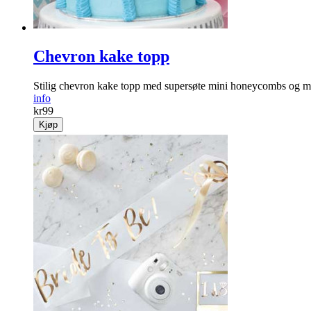
Chevron kake topp
Stilig chevron kake topp med supersøte mini honeycombs og m
info
kr
99
Kjøp