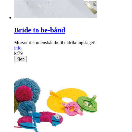
Bride to be-bånd
Morsomt «ordensbånd» til utdrikningslaget!
info
kr
79
Kjøp