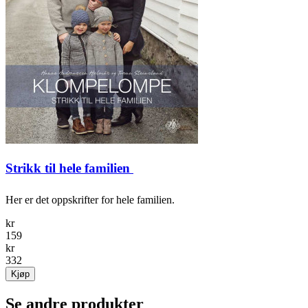
Strikk til hele familien 
Her er det oppskrifter for hele familien.
kr
159
kr
332
Kjøp
Se andre produkter