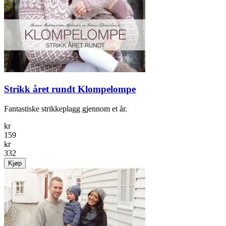
Strikk året rundt Klompelompe
Fantastiske strikkeplagg gjennom et år.
kr
159
kr
332
Kjøp