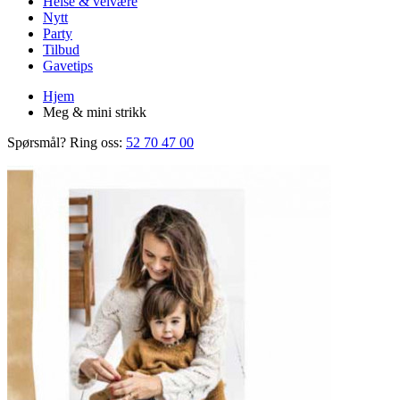
Helse & velvære
Nytt
Party
Tilbud
Gavetips
Hjem
Meg & mini strikk
Spørsmål? Ring oss:
52 70 47 00