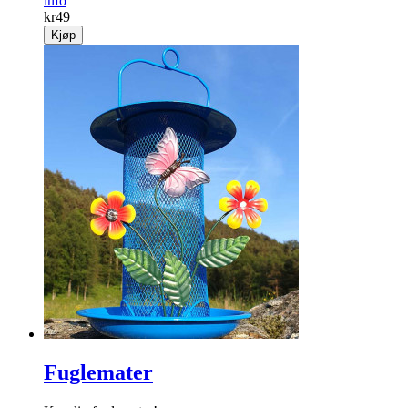
info
kr
49
Kjøp
Fuglemater