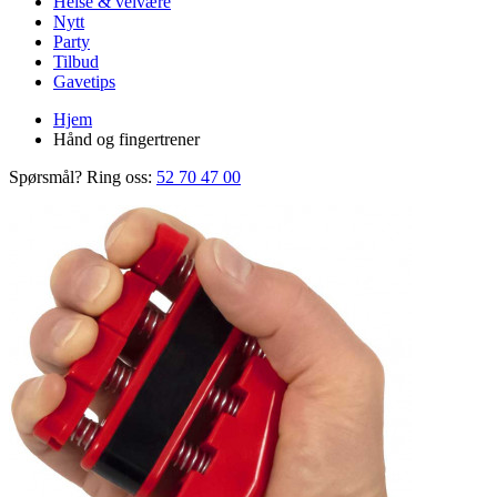
Helse & velvære
Nytt
Party
Tilbud
Gavetips
Hjem
Hånd og fingertrener
Spørsmål? Ring oss:
52 70 47 00