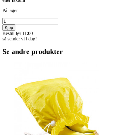
eller faktura
På lager
Kjøp
Bestill før 11:00
så sender vi i dag!
Se andre produkter