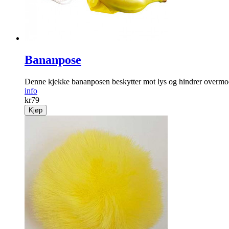
Bananpose
Denne kjekke bananposen beskytter mot lys og hindrer overmo
info
kr
79
Kjøp