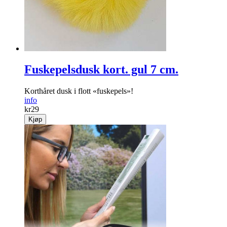
Fuskepelsdusk kort. gul 7 cm.
Korthåret dusk i flott «fuskepels»!
info
kr
29
Kjøp