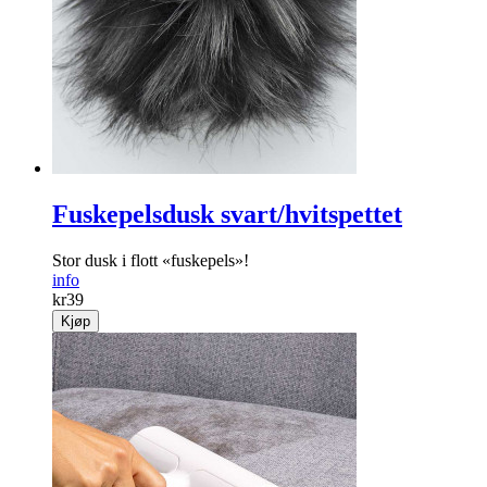
Fuskepelsdusk svart/hvitspettet
Stor dusk i flott «fuskepels»!
info
kr
39
Kjøp