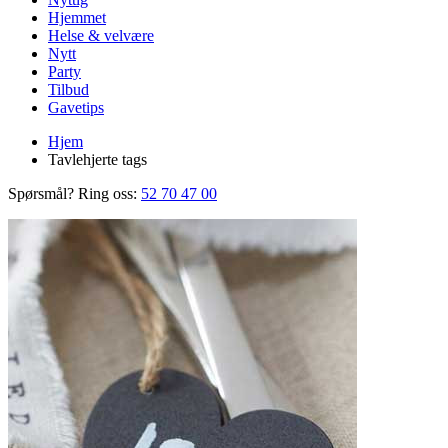
Hjemmet
Helse & velvære
Nytt
Party
Tilbud
Gavetips
Hjem
Tavlehjerte tags
Spørsmål? Ring oss:
52 70 47 00