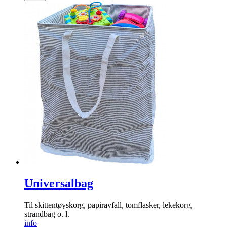
Universalbag
Til skittentøyskorg, papiravfall, tomflasker, lekekorg,
strandbag o. l.
info