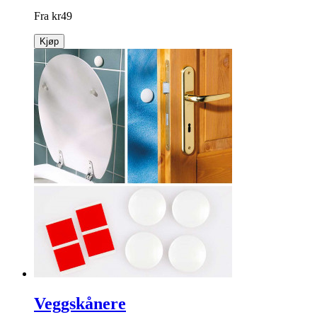
Fra
kr
49
Kjøp
Veggskånere