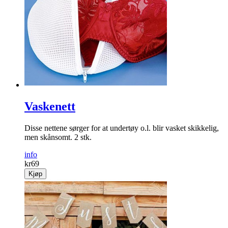
Vaskenett
Disse nettene sørger for at undertøy o.l. blir vasket skikkelig,
men skånsomt. 2 stk.
info
kr
69
Kjøp