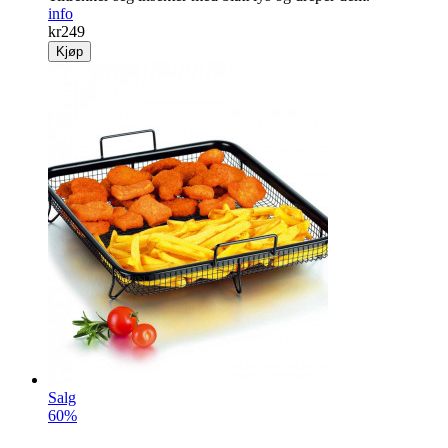
info
kr
249
Kjøp
Salg
60%