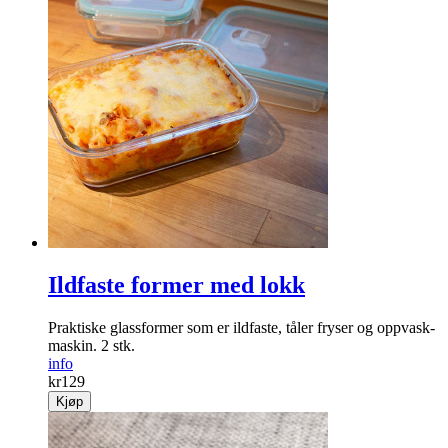
Ildfaste former med lokk
Praktiske glass­former som er ildfaste, tåler fryser og oppvask­
maskin. 2 stk.
info
kr
129
Kjøp