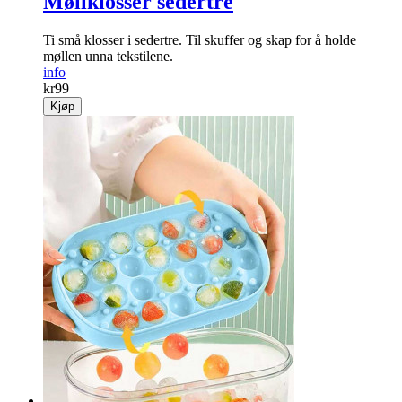
Møllklosser sedertre
Ti små klosser i sedertre. Til skuffer og skap for å holde
møllen unna tekstilene.
info
kr
99
Kjøp