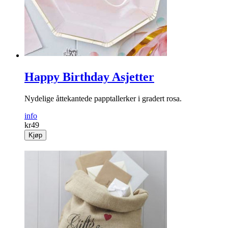
Happy Birthday Asjetter
Nydelige åttekantede papptallerker i gradert rosa.
info
kr
49
Kjøp