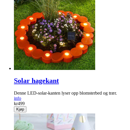
Solar hagekant
Denne LED-solar-kanten lyser opp blomster­bed og trær.
info
kr
499
Kjøp