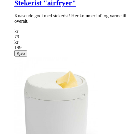
Stekerist "airfryer"
Knasende godt med stekerist! Her kommer luft og varme til
overalt.
kr
79
kr
199
Kjøp