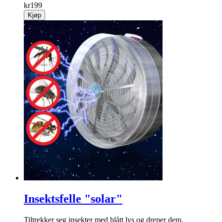
kr
199
Kjøp
Insektsfelle "solar"
Tiltrekker seg insekter med blått lys og dreper dem.