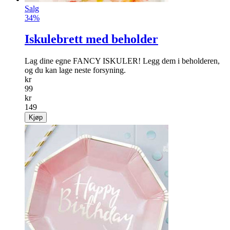
Salg
34%
Iskulebrett med beholder
Lag dine egne FANCY ISKULER! Legg dem i beholderen,
og du kan lage neste forsyning.
kr
99
kr
149
Kjøp