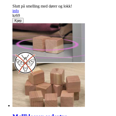
Slutt på ­smelling med dører og lokk!
info
kr
69
Kjøp