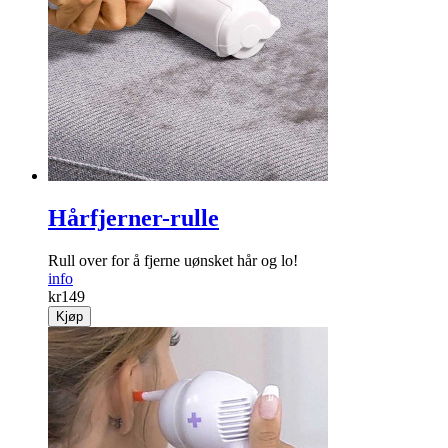
Hårfjerner-rulle
Rull over for å fjerne uønsket hår og lo!
info
kr
149
Kjøp