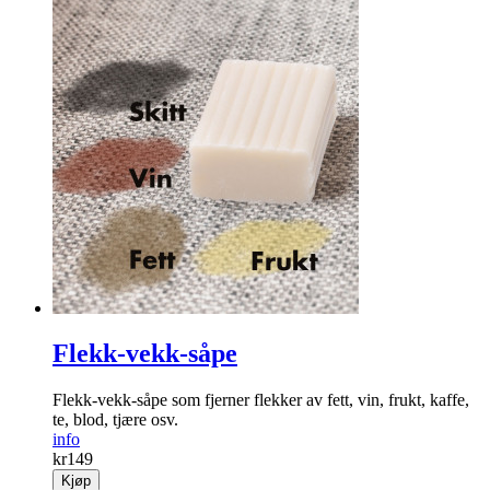
Flekk-vekk-såpe
Flekk-vekk-såpe som fjerner flekker av fett, vin, frukt, kaffe,
te, blod, tjære osv.
info
kr
149
Kjøp