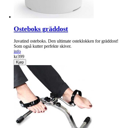
Osteboks gräddost
Juvatind osteboks. Den ultimate osteklokken for gräddost!
Som også kutter perfekte skiver.
info
kr
399
Kjøp