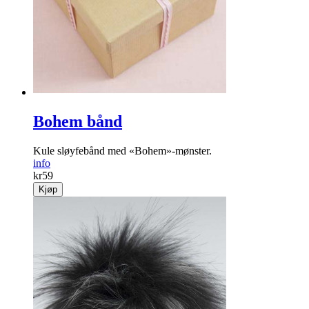
Bohem bånd
Kule sløyfebånd med «Bohem»-mønster.
info
kr
59
Kjøp