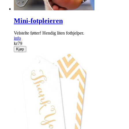
Mini-fotpleieren
Velstelte føtter! Hendig liten fothjelper.
info
kr
79
Kjøp