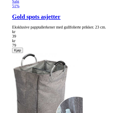
Salg
51%
Gold spots asjetter
Eksklusive papptallerkener med gullfolierte prikker. 23 cm.
kr
39
kr
79
Kjøp