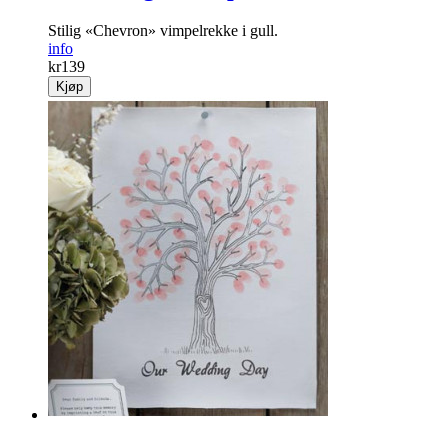
Stilig «Chevron» vimpelrekke i gull.
info
kr
139
Kjøp