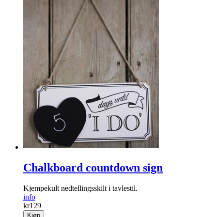
Chalkboard countdown sign
Kjempekult nedtellingsskilt i tavlestil.
info
kr
129
Kjøp