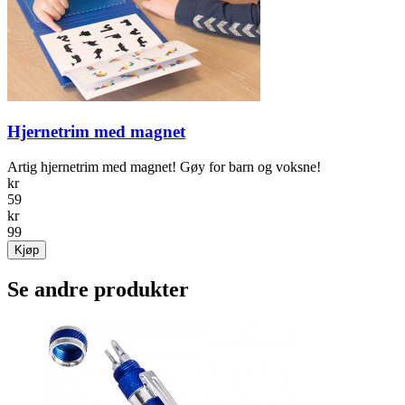
Hjernetrim med magnet
Artig hjernetrim med magnet! Gøy for barn og voksne!
kr
59
kr
99
Kjøp
Se andre produkter