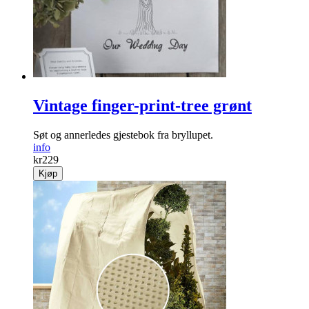
Vintage finger-print-tree grønt
Søt og annerledes gjestebok fra bryllupet.
info
kr
229
Kjøp