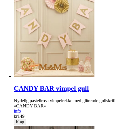
CANDY BAR vimpel gull
Nydelig pastellrosa vimpelrekke med glitrende gullskrift
«CANDY BAR»
info
kr
149
Kjøp