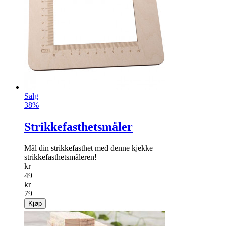
Salg
38%
Strikkefasthetsmåler
Mål din strikkefasthet med denne kjekke
strikkefasthetsmåleren!
kr
49
kr
79
Kjøp