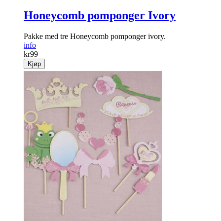
Honeycomb pomponger Ivory
Pakke med tre Honeycomb pomponger ivory.
info
kr
99
Kjøp