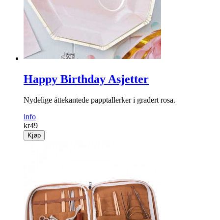
Happy Birthday Asjetter
Nydelige åttekantede papptallerker i gradert rosa.
info
kr
49
Kjøp