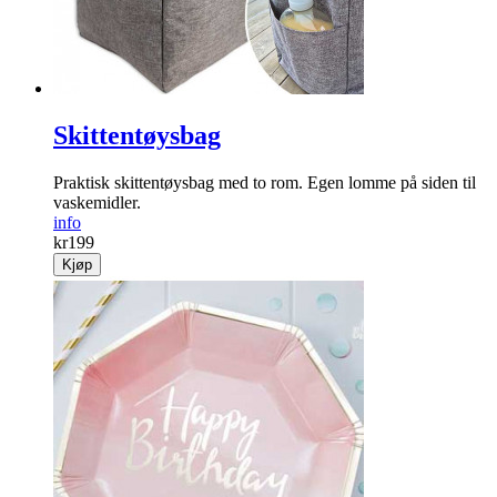
Skittentøysbag
Praktisk skittentøysbag med to rom. Egen lomme på siden til
vaskemidler.
info
kr
199
Kjøp