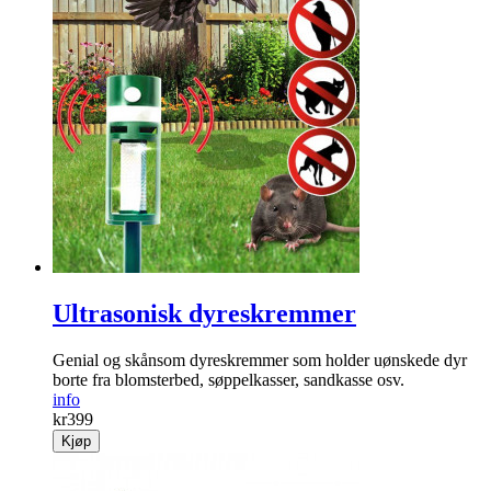
Ultrasonisk dyreskremmer
Genial og skånsom dyre­skremmer som holder uønskede dyr
borte fra blomsterbed, søppelkasser, sandkasse osv.
info
kr
399
Kjøp