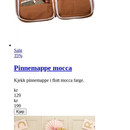
Salg
35%
Pinnemappe mocca
Kjekk pinnemappe i flott mocca farge.
kr
129
kr
199
Kjøp