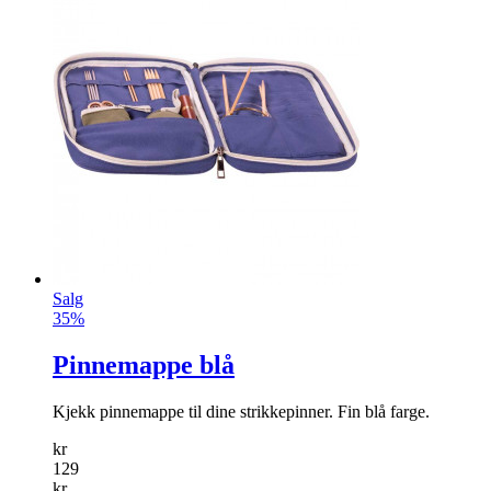
Salg
35%
Pinnemappe blå
Kjekk pinnemappe til dine strikkepinner. Fin blå farge.
kr
129
kr