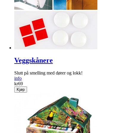
Veggskånere
Slutt på ­smelling med dører og lokk!
info
kr
69
Kjøp