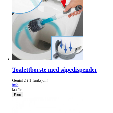
Toalettbørste med såpedispender
Genial 2-i-1-funksjon!
info
kr
249
Kjøp