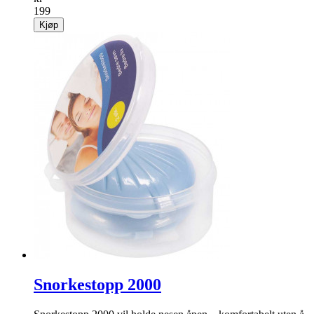
199
Kjøp
Snorkestopp 2000