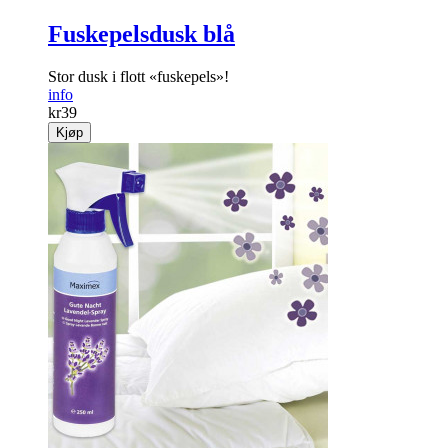
Fuskepelsdusk blå
Stor dusk i flott «fuskepels»!
info
kr
39
Kjøp