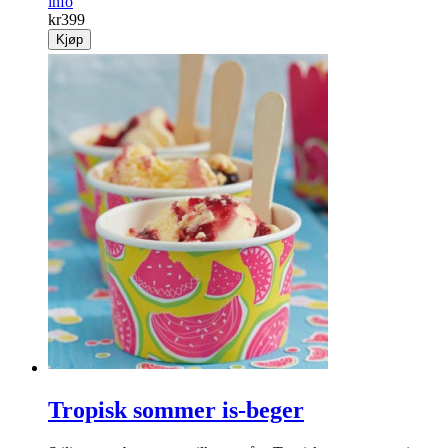
info
kr
399
Kjøp
Tropisk sommer is-beger