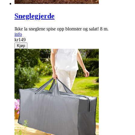
Sneglegjerde
Ikke la sneglene spise opp blomster og salat! 8 m.
info
kr
149
Kjøp