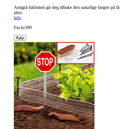
Antigrå hårlotion gir deg tilbake den naturlige fargen på få
uker.
info
Fra
kr
399
Kjøp