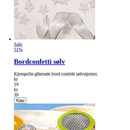
Salg
51%
Bordconfetti sølv
Kjempefin glitrende bord confetti sølvstjerner.
kr
19
kr
39
Kjøp