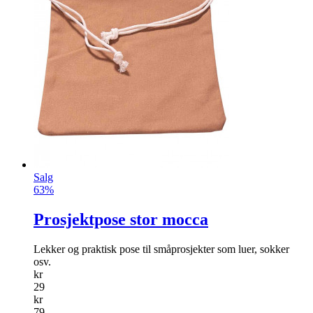
Salg
63%
Prosjektpose stor mocca
Lekker og praktisk pose til småprosjekter som luer, sokker
osv.
kr
29
kr
79