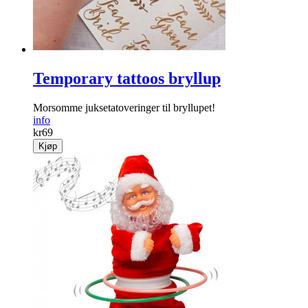
Temporary tattoos bryllup
Morsomme juksetatoveringer til bryllupet!
info
kr
69
Kjøp