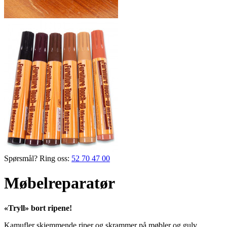
Spørsmål? Ring oss:
52 70 47 00
Møbelreparatør
«Tryll» bort ripene!
Kamufler ­skjemmende riper og skrammer på møbler og gulv.