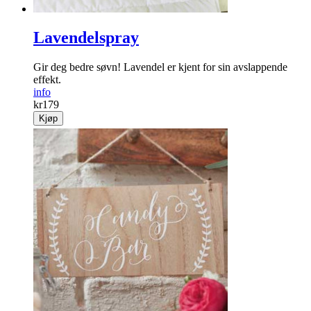
Lavendelspray
Gir deg bedre søvn! Lavendel er kjent for sin avslappende
effekt.
info
kr
179
Kjøp