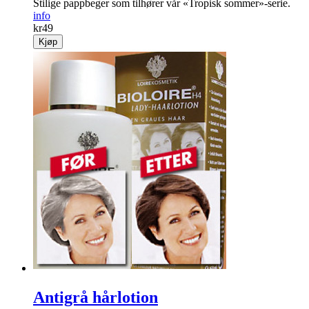
Stilige pappbeger som tilhører vår «Tropisk sommer»-serie.
info
kr
49
Kjøp
Antigrå hårlotion