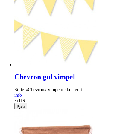
Chevron gul vimpel
Stilig «Chevron» vimpelrekke i gult.
info
kr
119
Kjøp