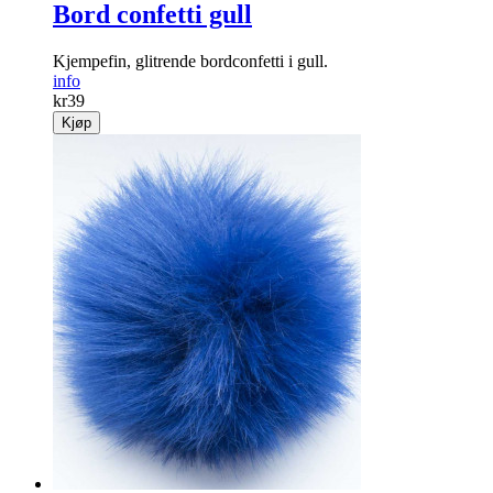
Bord confetti gull
Kjempefin, glitrende bordconfetti i gull.
info
kr
39
Kjøp