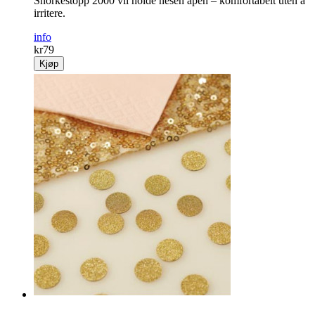
Snorkestopp 2000 vil holde nesen åpen – komfortabelt uten å
irritere.
info
kr
79
Kjøp