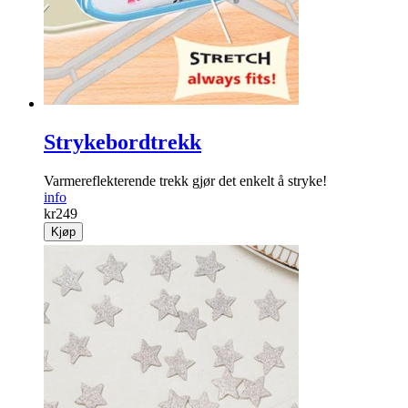
Strykebordtrekk
Varmereflekterende trekk gjør det enkelt å stryke!
info
kr
249
Kjøp