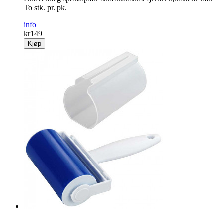
To stk. pr. pk.
info
kr
149
Kjøp