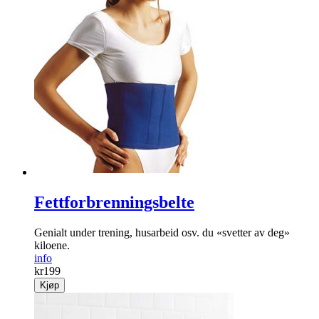
Fettforbrenningsbelte
Genialt under trening, husarbeid osv. du «svetter av deg»
kiloene.
info
kr
199
Kjøp