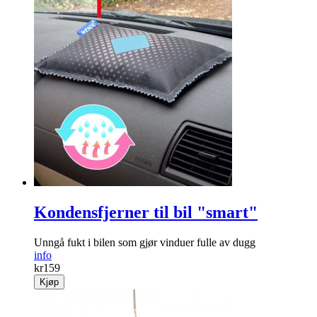
Kondensfjerner til bil "smart"
Unngå fukt i bilen som gjør vinduer fulle av dugg
info
kr
159
Kjøp