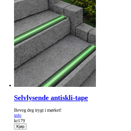
Selvlysende antiskli-tape
Beveg deg trygt i mørket!
info
kr
179
Kjøp