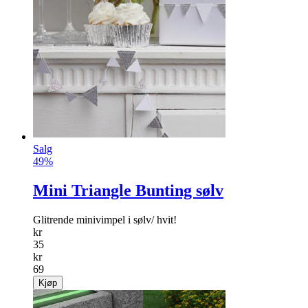
Salg
49%
Mini Triangle Bunting sølv
Glitrende minivimpel i sølv/ hvit!
kr
35
kr
69
Kjøp