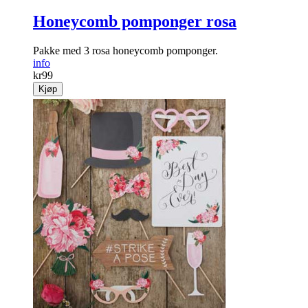
Honeycomb pomponger rosa
Pakke med 3 rosa honeycomb pomponger.
info
kr
99
Kjøp