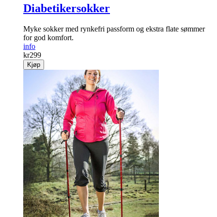
Diabetikersokker
Myke sokker med rynke­fri passform og ekstra flate sømmer
for god komfort.
info
kr
299
Kjøp