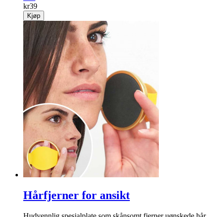
kr
39
Kjøp
Hårfjerner for ansikt
Hud­vennlig spesial­plate som skånsomt fjerner uønskede hår.