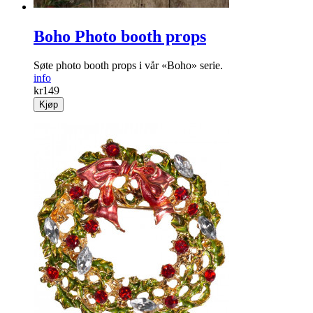
Boho Photo booth props
Søte photo booth props i vår «Boho» serie.
info
kr
149
Kjøp