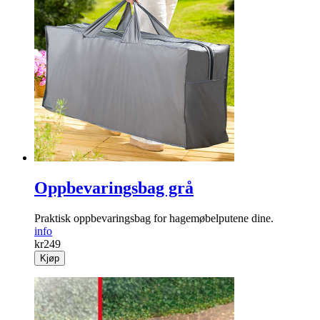
Oppbevaringsbag grå
Praktisk oppbevaringsbag for hagemøbelputene dine.
info
kr
249
Kjøp