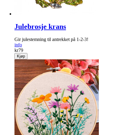
Julebrosje krans
Gir julestemning til antrekket på 1-2-3!
info
kr
79
Kjøp