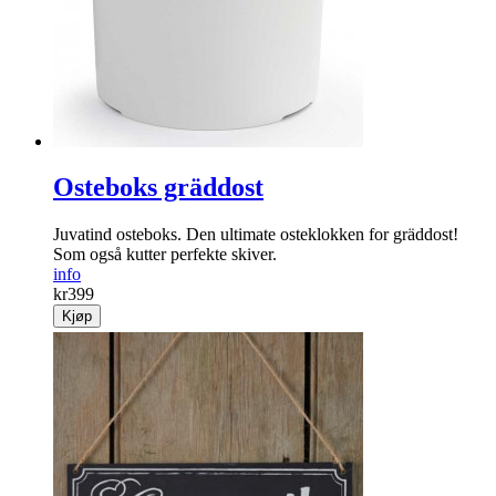
Osteboks gräddost
Juvatind osteboks. Den ultimate osteklokken for gräddost!
Som også kutter perfekte skiver.
info
kr
399
Kjøp