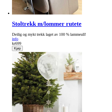
Stoltrekk m/lommer rutete
Deilig og mykt trekk laget av 100 % lammeull!
info
kr
699
Kjøp