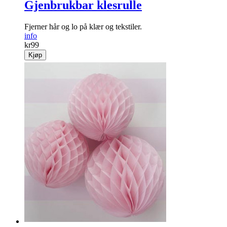
Gjenbrukbar klesrulle
Fjerner hår og lo på klær og tekstiler.
info
kr
99
Kjøp