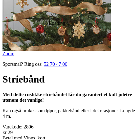
Zoom
Spørsmål? Ring oss:
52 70 47 00
Striebånd
Med dette rustikke striebåndet får du garantert et kult juletre
utenom det vanlige!
Kan også brukes som løper, pakkebånd eller i dekorasjoner. Lengde
4 m.
Varekode:
2806
kr 29
Betal med Vipps, kort,