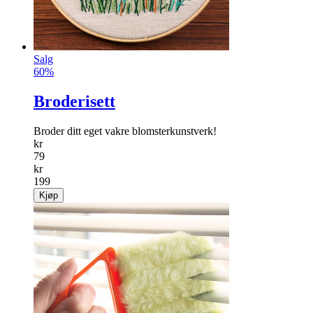
Salg
60%
Broderisett
Broder ditt eget vakre blomsterkunstverk!
kr
79
kr
199
Kjøp