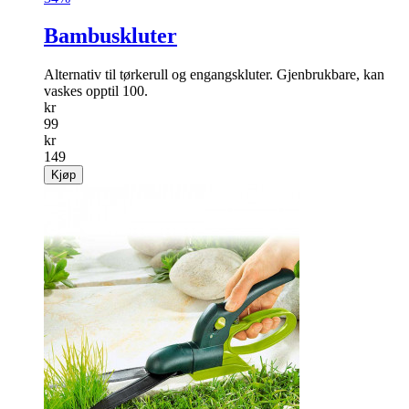
Bambuskluter
Alternativ til tørkerull og engangskluter. Gjenbrukbare, kan
vaskes opptil 100.
kr
99
kr
149
Kjøp