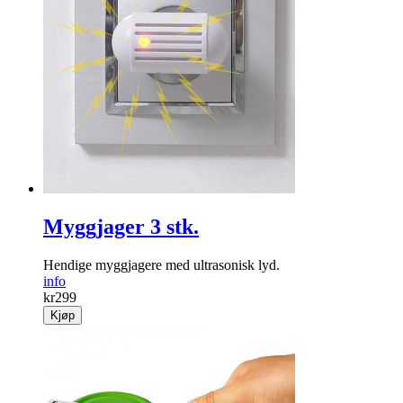
Myggjager 3 stk.
Hendige mygg­jagere med ultrasonisk lyd.
info
kr
299
Kjøp