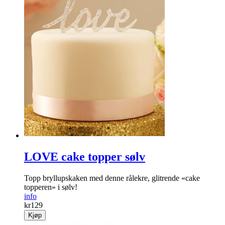
LOVE cake topper sølv
Topp bryllupskaken med denne rålekre, glitrende «cake
topperen» i sølv!
info
kr
129
Kjøp