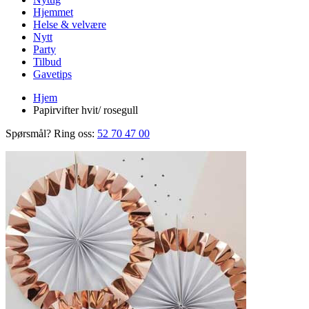
Hjemmet
Helse & velvære
Nytt
Party
Tilbud
Gavetips
Hjem
Papirvifter hvit/ rosegull
Spørsmål? Ring oss:
52 70 47 00