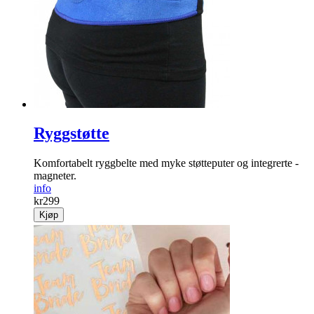
Ryggstøtte
Komfortabelt ryggbelte med myke støtte­puter og integrerte ­
magneter.
info
kr
299
Kjøp