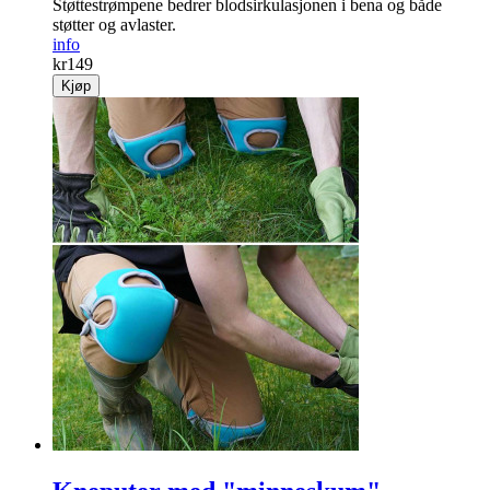
Støttestrømpene bedrer blodsirkulasjonen i bena og både
støtter og avlaster.
info
kr
149
Kjøp