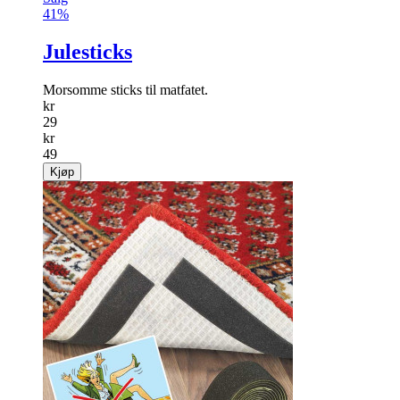
41%
Julesticks
Morsomme sticks til matfatet.
kr
29
kr
49
Kjøp