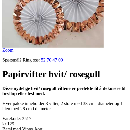
Zoom
Spørsmål? Ring oss:
52 70 47 00
Papirvifter hvit/ rosegull
Disse nydelige hvit/ rosegull viftene er perfekte til å dekorere til
bryllup eller fest med.
Hver pakke inneholder 3 vifter, 2 store med 38 cm i diameter og 1
liten med 28 cm i diameter.
Varekode:
2517
kr 129
Betal med Vipps, kort,