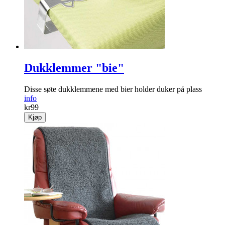
Dukklemmer "bie"
Disse søte dukklemmene med bier holder duker på plass
info
kr
99
Kjøp