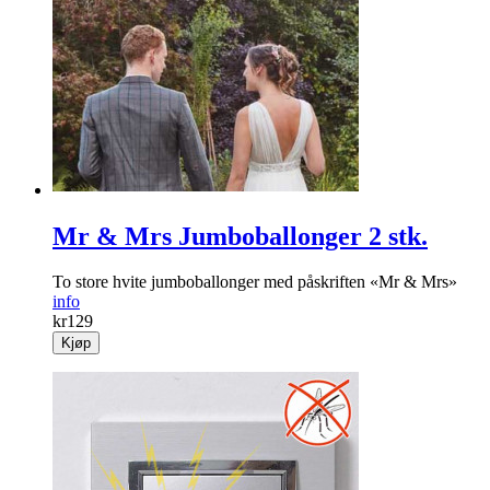
Mr & Mrs Jumboballonger 2 stk.
To store hvite jumboballonger med påskriften «Mr & Mrs»
info
kr
129
Kjøp