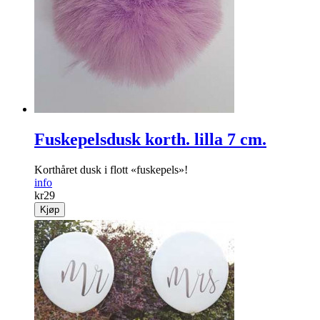
Fuskepelsdusk korth. lilla 7 cm.
Korthåret dusk i flott «fuskepels»!
info
kr
29
Kjøp