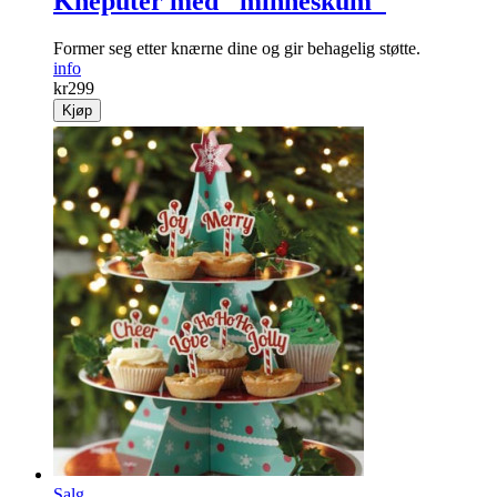
Kneputer med "minneskum"
Former seg etter knærne dine og gir behagelig støtte.
info
kr
299
Kjøp
Salg