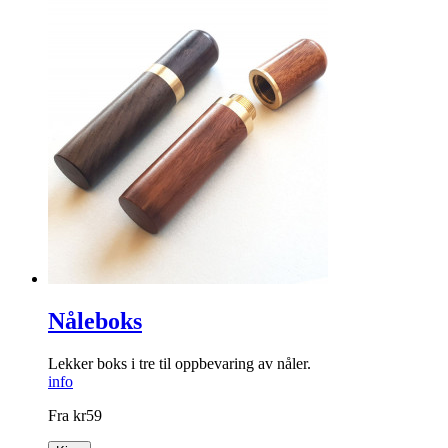
Nåleboks
Lekker boks i tre til oppbevaring av nåler.
info
Fra
kr
59