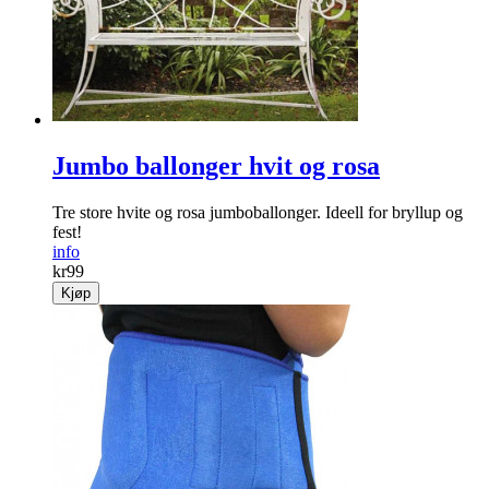
Jumbo ballonger hvit og rosa
Tre store hvite og rosa jumboballonger. Ideell for bryllup og
fest!
info
kr
99
Kjøp