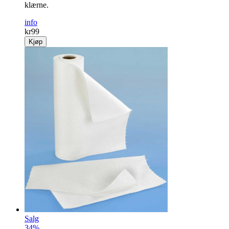
klærne.
info
kr
99
Kjøp
Salg
34%