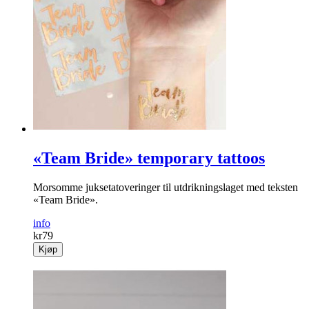
«Team Bride» temporary tattoos
Morsomme juksetatoveringer til utdrikningslaget med teksten
«Team Bride».
info
kr
79
Kjøp