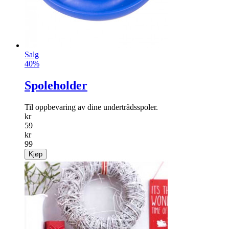
Salg
40%
Spoleholder
Til oppbevaring av dine undertrådsspoler.
kr
59
kr
99
Kjøp