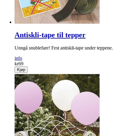
Antiskli-tape til tepper
Unngå snublefare! Fest antiskli-tape under ­teppene.
info
kr
69
Kjøp