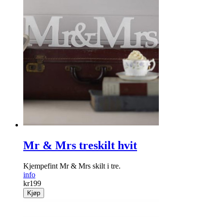
Mr & Mrs treskilt hvit
Kjempefint Mr & Mrs skilt i tre.
info
kr
199
Kjøp