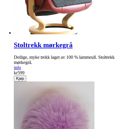
Stoltrekk mørkegrå
Deilige, myke trekk laget av 100 % lammeull. Stoltrekk
mørkegrå.
info
kr
599
Kjøp