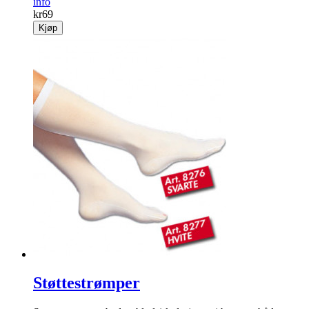
info
kr
69
Kjøp
Støttestrømper