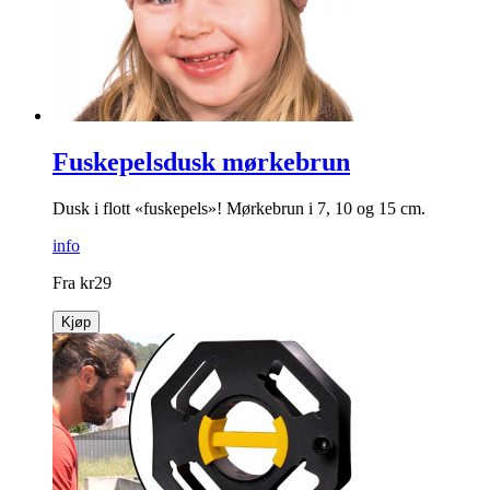
info
kr
149
Kjøp
Fuskepelsdusk mørkebrun