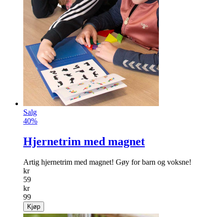
Kabeltrommel
Kabel­trommel for enkel og ryddig hånd­tering av
skjøteledning.
info
kr
199
Kjøp