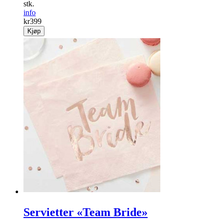
Glassbeholdere
Plassbesparende glassbokser som kan stables i ­hverandre. 3
stk.
info
kr
399
Kjøp