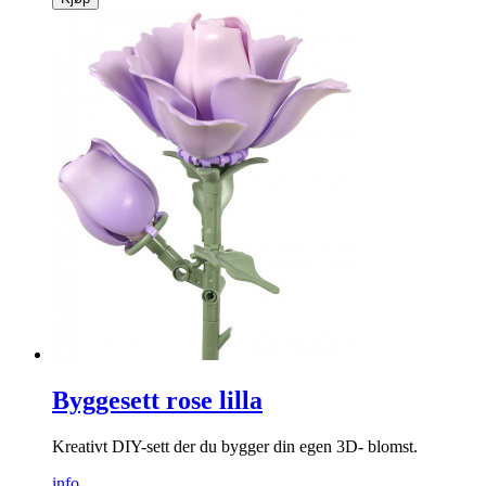
Treplate
Rustikk treplate, perfekt til bordpynting!
info
kr
149
Kjøp