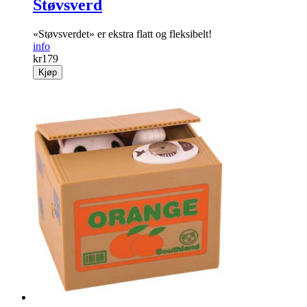
Støvsverd
«Støvsverdet» er ekstra flatt og fleksibelt!
info
kr
179
Kjøp