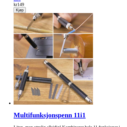
Byggesett rose lilla
Kreativt DIY-sett der du bygger din egen 3D- blomst.
info
kr
149
Kjøp