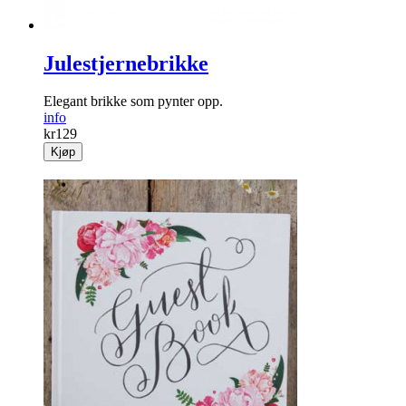
Julestjernebrikke
Elegant brikke som pynter opp.
info
kr
129
Kjøp