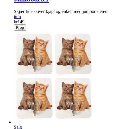
Jumbodeler
Skjær fine skiver kjapt og enkelt med jumbodeleren.
info
kr
149
Kjøp