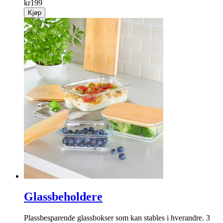
Avkjølingsstativ
Praktisk avkjølingsstativ når bollene, rundstykkene eller
småkakene skal avkjøles.
info
kr
199
Kjøp