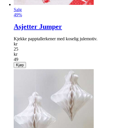
Salg
49%
Asjetter Jumper
Kjekke papptallerkener med koselig julemotiv.
kr
25