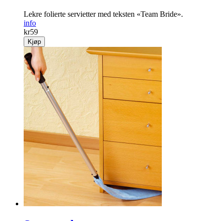
Servietter «Team Bride»
Lekre folierte servietter med teksten «Team Bride».
info
kr
59
Kjøp