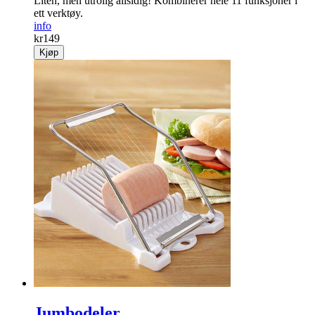
Multifunksjonspenn 11i1
Liten, men utrolig allsidig! Kombinerer hele 11 funksjoner i
ett verktøy.
info
kr
149
Kjøp