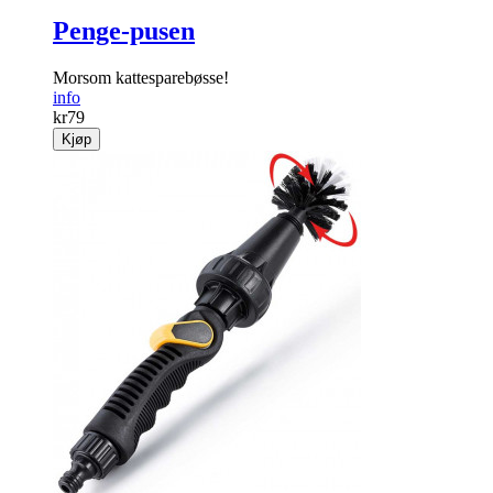
Penge-pusen
Morsom kattesparebøsse!
info
kr
79
Kjøp