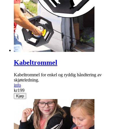
Dusk i flott «fuskepels»! Mørkebrun i 7, 10 og 15 cm.
info
Fra
kr
29
Kjøp