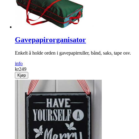
79
Kjøp
Gavepapirorganisator
Enkelt å holde orden i gavepapirruller, bånd, saks, tape osv.