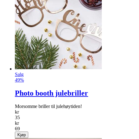
Armbåndshjelper
Gjør det mye lettere å få på seg arm­båndet!
info
kr
79
Kjøp