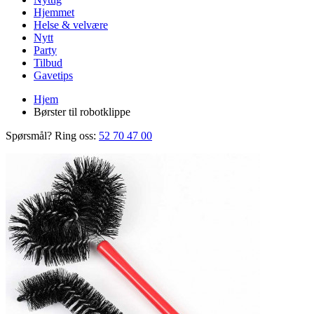
Hjemmet
Helse & velvære
Nytt
Party
Tilbud
Gavetips
Hjem
Børster til robotklippe
Spørsmål? Ring oss:
52 70 47 00