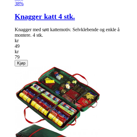
Salg
38%
Knagger katt 4 stk.
Knagger med søtt kattemotiv. Selvkleb­ende og enkle å
montere. 4 stk.
kr
49
kr