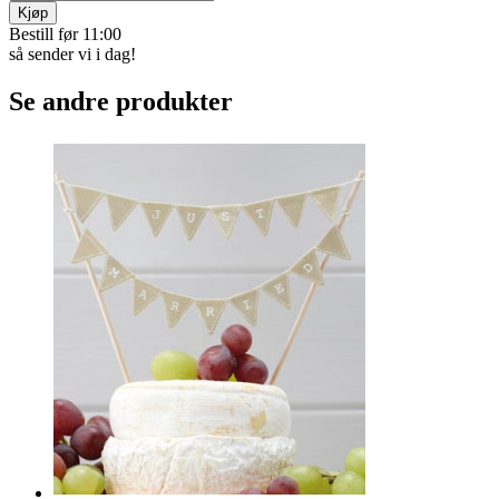
Med disse tre børstene blir det enkelt å holde robotgressklipperen
ren. Du kommer til alle steder: hjul, kniver og alt under klipperen.
Verken vått eller tørket gress har en sjanse mot disse! HUSK –
robotklippere tåler IKKE å spyles rene!
Varekode:
3984
kr 179
Betal med Vipps, kort,
eller faktura
På lager
Kjøp
Bestill før 11:00
så sender vi i dag!
Se andre produkter