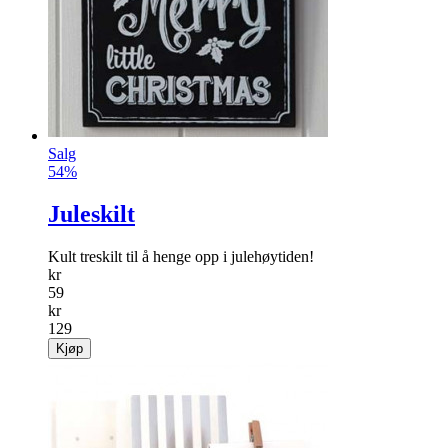
Salg
54%
Juleskilt
Kult treskilt til å henge opp i julehøytiden!
kr
59
kr
129
Kjøp