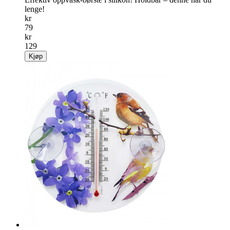
lenge!
kr
79
kr
129
Kjøp