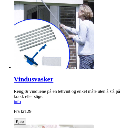
Vindusvasker
Rengjør vinduene på en lettvint og enkel måte uten å stå på
krakk eller stige.
info
Fra
kr
129
Kjøp