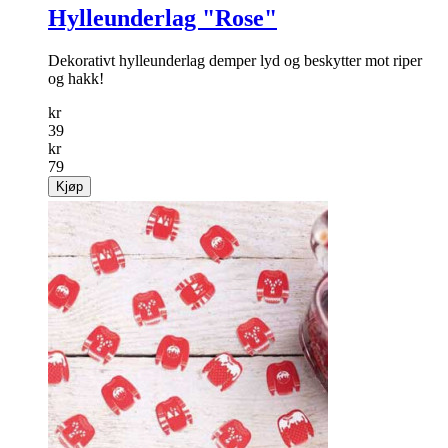
Hylleunderlag "Rose"
Dekorativt hylleunderlag demper lyd og beskytter mot riper
og hakk!
kr
39
kr
79
Kjøp