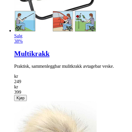
Salg
38%
Multikrakk
Praktisk, sammenleggbar mulitkrakk avtagebar veske.
kr
249
kr
399
Kjøp