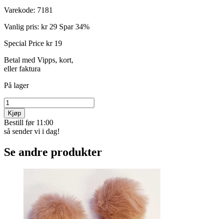
Varekode:
7181
Vanlig pris:
kr 29
Spar 34%
Special Price
kr 19
Betal med Vipps, kort,
eller faktura
På lager
Kjøp
Bestill før 11:00
så sender vi i dag!
Se andre produkter