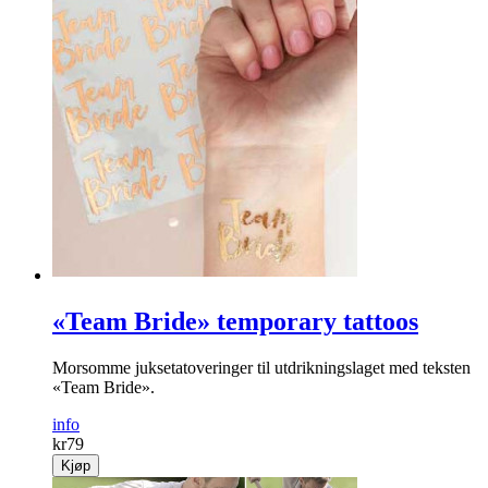
«Team Bride» temporary tattoos
Morsomme juksetatoveringer til utdrikningslaget med teksten
«Team Bride».
info
kr
79
Kjøp