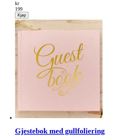
kr
199
Kjøp
Gjestebok med gullfoliering