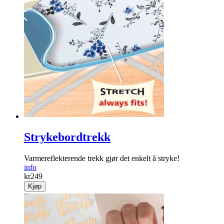
Strykebordtrekk
Varmereflekterende trekk gjør det enkelt å stryke!
info
kr
249
Kjøp