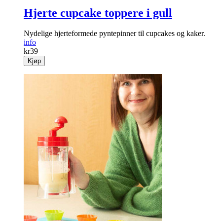
Hjerte cupcake toppere i gull
Nydelige hjerteformede pyntepinner til cupcakes og kaker.
info
kr
39
Kjøp