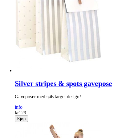
Silver stripes & spots gavepose
Gaveposer med sølvfarget design!
info
kr
129
Kjøp