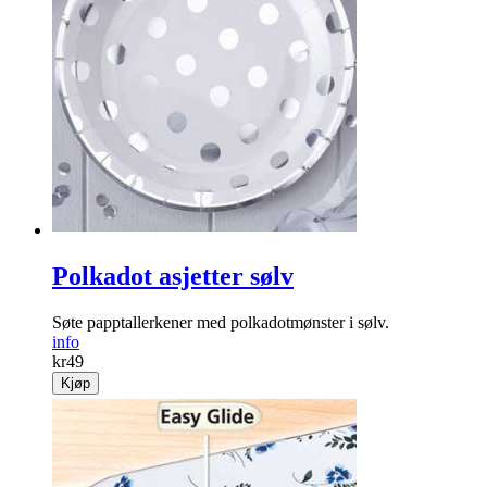
Polkadot asjetter sølv
Søte papptallerkener med polkadotmønster i sølv.
info
kr
49
Kjøp