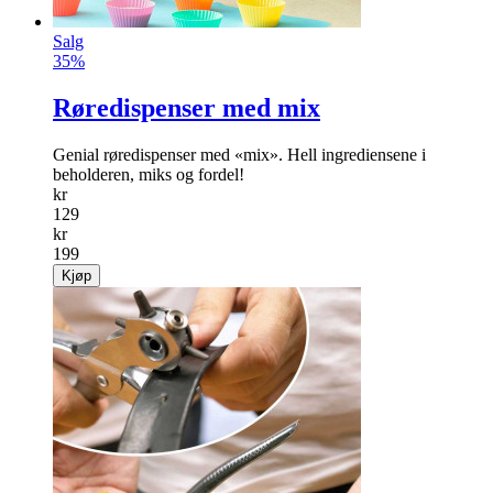
Salg
35%
Røredispenser med mix
Genial røredispenser med «mix». Hell ingrediensene i
beholderen, miks og fordel!
kr
129
kr
199
Kjøp