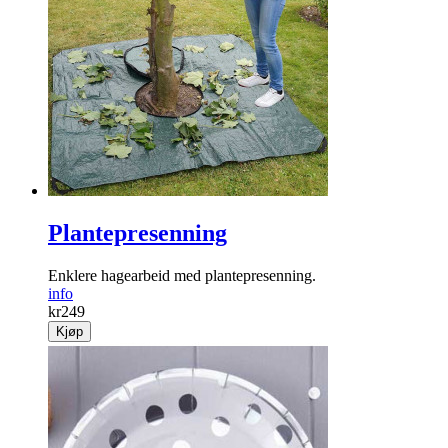
Plantepresenning
Enklere hagearbeid med plantepresenning.
info
kr
249
Kjøp