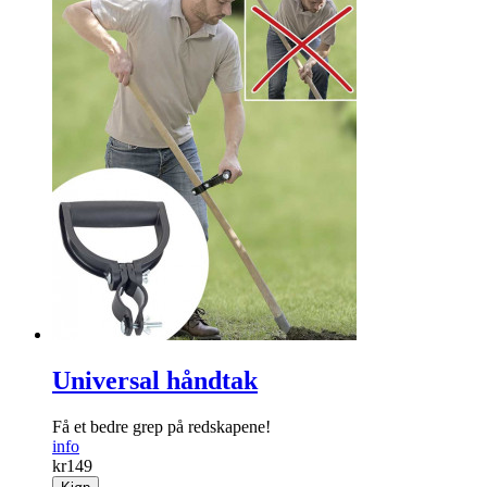
Universal håndtak
Få et bedre grep på redskapene!
info
kr
149