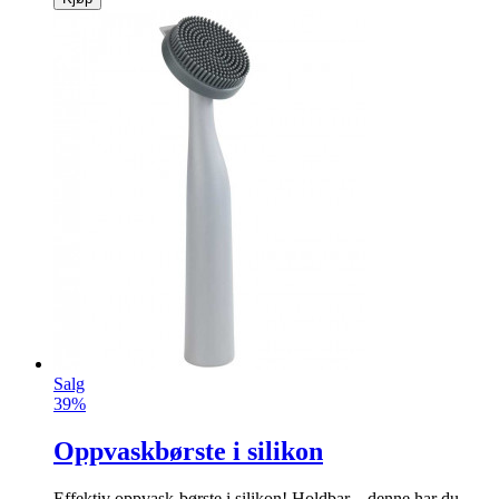
Salg
39%
Oppvaskbørste i silikon
Effektiv oppvask-børste i silikon! Holdbar – denne har du