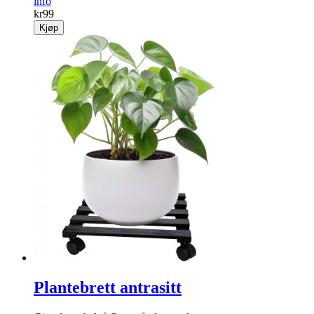
info
kr
99
Kjøp
Plantebrett antrasitt