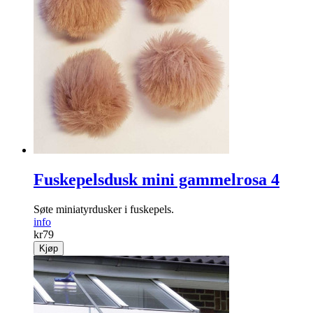
Fuskepelsdusk mini gammelrosa 4
Søte miniatyrdusker i fuskepels.
info
kr
79
Kjøp