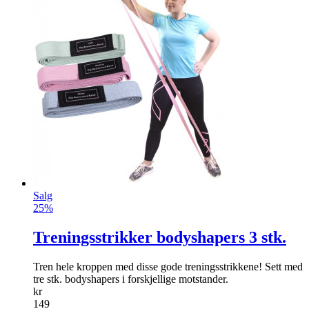
Salg
25%
Treningsstrikker bodyshapers 3 stk.
Tren hele kroppen med disse gode treningsstrikk­ene! Sett med
tre stk. bodyshapers i forskjellige motstander.
kr
149