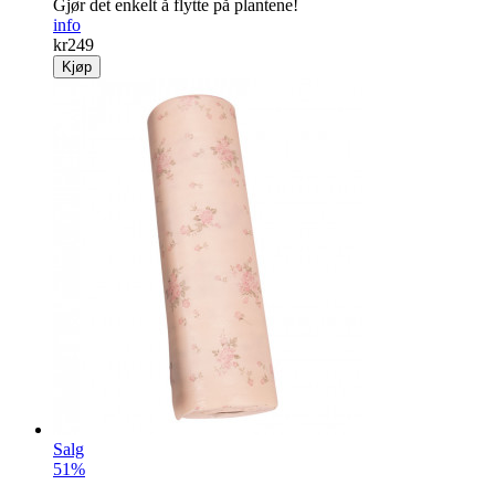
Gjør det enkelt å flytte på ­plantene!
info
kr
249
Kjøp
Salg
51%