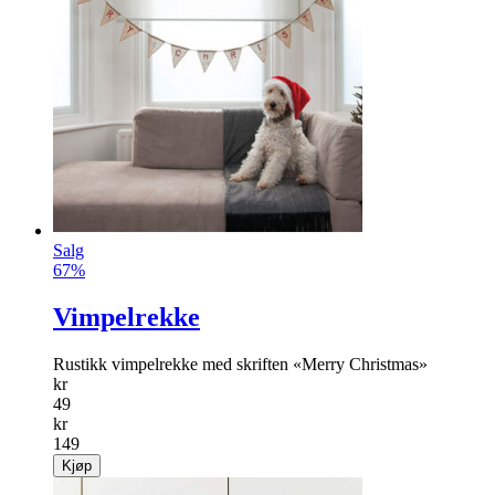
Salg
67%
Vimpelrekke
Rustikk vimpelrekke med skriften «Merry Christmas»
kr
49
kr
149
Kjøp