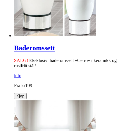
Baderomssett
SALG!
Eksklusivt baderomssett «Cerro» i ­keramikk og
rustfritt stål!
info
Fra
kr
199
Kjøp