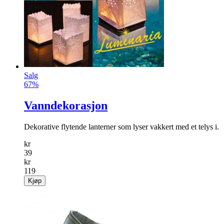
Salg
67%
Vanndekorasjon
Dekorative flytende lanterner som lyser vakkert med et telys i.
kr
39
kr
119
Kjøp