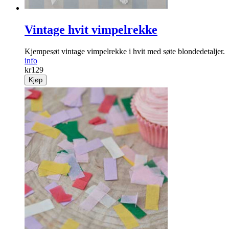
Vintage hvit vimpelrekke
Kjempesøt vintage vimpelrekke i hvit med søte blondedetaljer.
info
kr
129
Kjøp