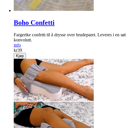
Boho Confetti
Fargerike confetti til å drysse over brudeparet. Leveres i en søt
konvolutt.
info
kr
39
Kjøp