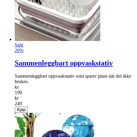
Salg
20%
Sammenleggbart oppvaskstativ
Sammenleggbart oppvaskstativ som sparer plass når det ikke
brukes.
kr
199
kr
249
Kjøp