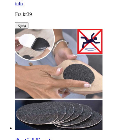
info
Fra
kr
39
Kjøp