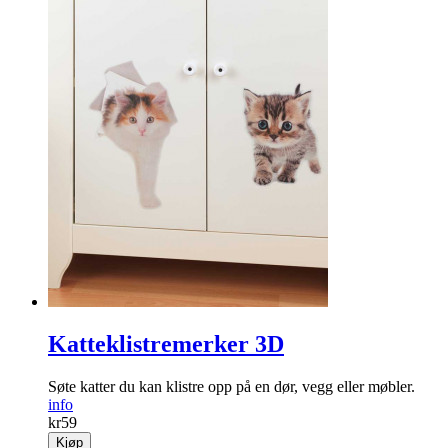
Katteklistremerker 3D
Søte katter du kan ­klistre opp på en dør, vegg eller møbler.
info
kr
59
Kjøp