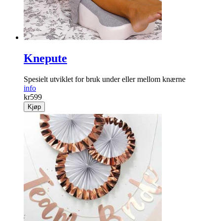
Knepute
Spesielt ­utviklet for bruk under eller mellom knærne
info
kr
599
Kjøp