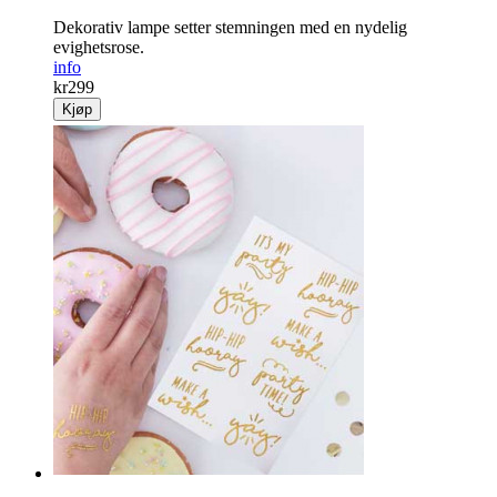
Dekorativ lampe setter stemningen med en nydelig
evighetsrose.
info
kr
299
Kjøp