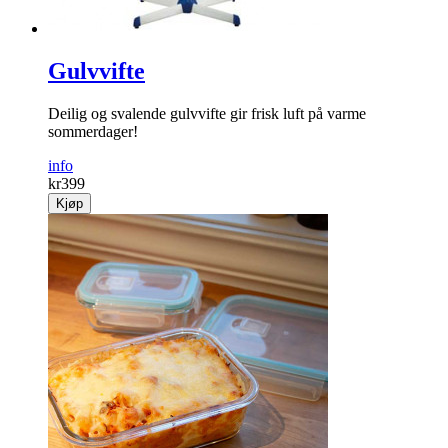
Gulvvifte
Deilig og svalende gulvvifte gir frisk luft på varme
sommerdager!
info
kr
399
Kjøp