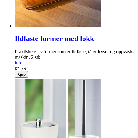
Ildfaste former med lokk
Praktiske glass­former som er ildfaste, tåler fryser og oppvask­
maskin. 2 stk.
info
kr
129
Kjøp