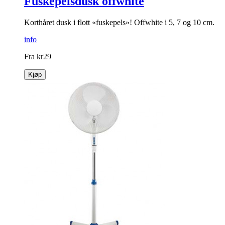
Fuskepelsdusk offwhite
Korthåret dusk i flott «fuskepels»! Offwhite i 5, 7 og 10 cm.
info
Fra
kr
29
Kjøp