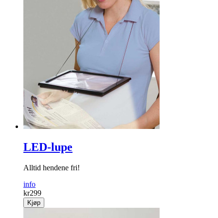
LED-lupe
Alltid hendene fri!
info
kr
299
Kjøp