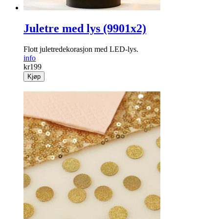
Juletre med lys (9901x2)
Flott juletre­dekorasjon med LED-lys.
info
kr
199
Kjøp