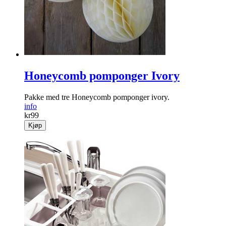
Honeycomb pomponger Ivory
Pakke med tre Honeycomb pomponger ivory.
info
kr
99
Kjøp