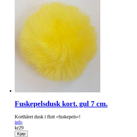
Fuskepelsdusk kort. gul 7 cm.
Korthåret dusk i flott «fuskepels»!
info
kr
29
Kjøp