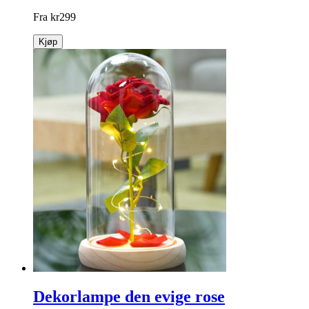
Fra
kr
299
Kjøp
Dekorlampe den evige rose