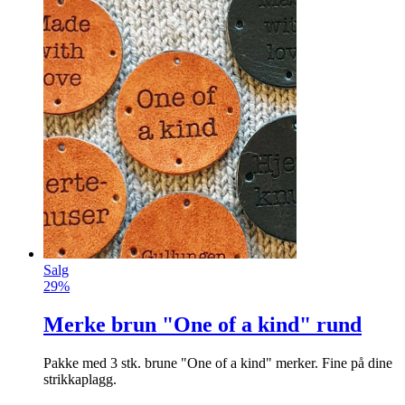
Salg
29%
Merke brun "One of a kind" rund
Pakke med 3 stk. brune "One of a kind" merker. Fine på dine
strikkaplagg.