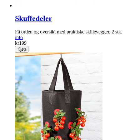
Skuffedeler
Få orden og oversikt med praktiske skille­vegger. 2 stk.
info
kr
199
Kjøp