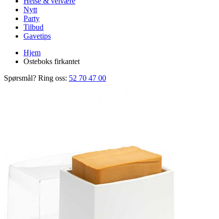
Helse & velvære
Nytt
Party
Tilbud
Gavetips
Hjem
Osteboks firkantet
Spørsmål? Ring oss:
52 70 47 00