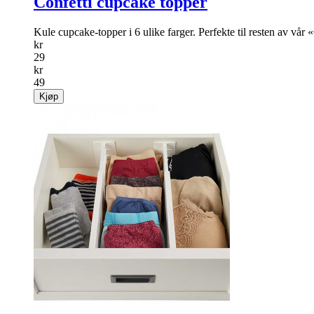
Confetti cupcake topper
Kule cupcake-topper i 6 ulike farger. Perfekte til resten av vår «
kr
29
kr
49
Kjøp