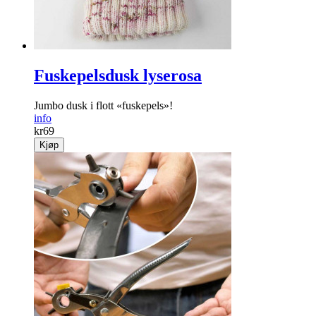
Fuskepelsdusk lyserosa
Jumbo dusk i flott «fuskepels»!
info
kr
69
Kjøp