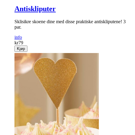
Antiskliputer
Sklisikre skoene dine med disse praktiske antiskliputene! 3
par.
info
kr
79
Kjøp