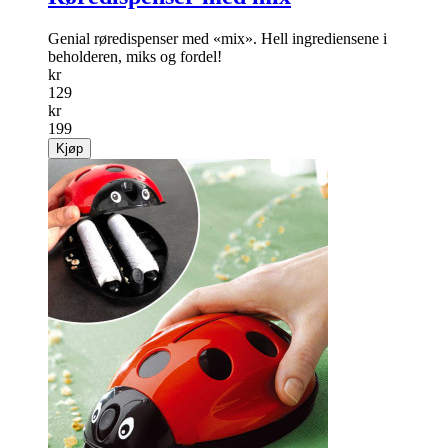
Genial røredispenser med «mix». Hell ingrediensene i
beholderen, miks og fordel!
kr
129
kr
199
Kjøp