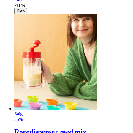
kr
149
Kjøp
Salg
35%
Røredispenser med mix