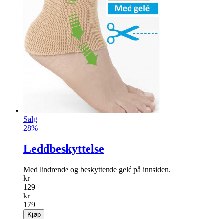
Salg
28%
Leddbeskyttelse
Med lindrende og beskyttende gelé på inn­siden.
kr
129
kr
179
Kjøp