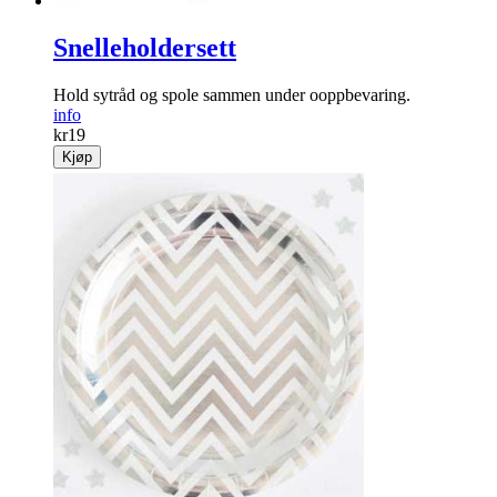
Snelleholdersett
Hold sytråd og spole sammen under ooppbevaring.
info
kr
19
Kjøp