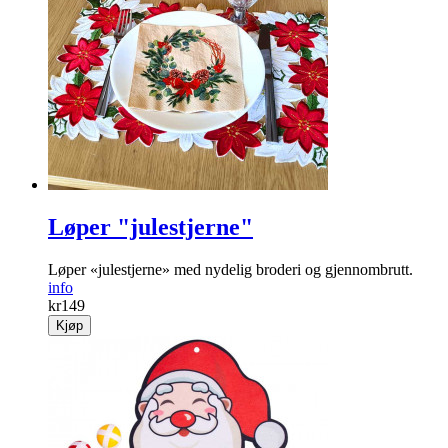
Løper "julestjerne"
Løper «julestjerne» med nydelig broderi og gjennombrutt.
info
kr
149
Kjøp