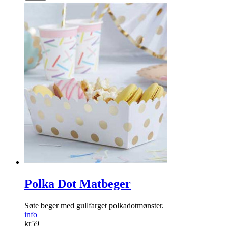
Polka Dot Matbeger
Søte beger med gullfarget polkadotmønster.
info
kr
59