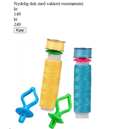
Nydelig duk med vakkert rosemønster.
kr
149
kr
249
Kjøp