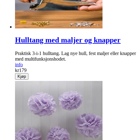
Hulltang med maljer og knapper
Praktisk 3-i-1 hulltang. Lag nye hull, fest maljer eller knapper
med multifunksjonshodet.
info
kr
179
Kjøp