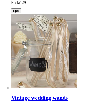
Fra
kr
129
Kjøp
Vintage wedding wands