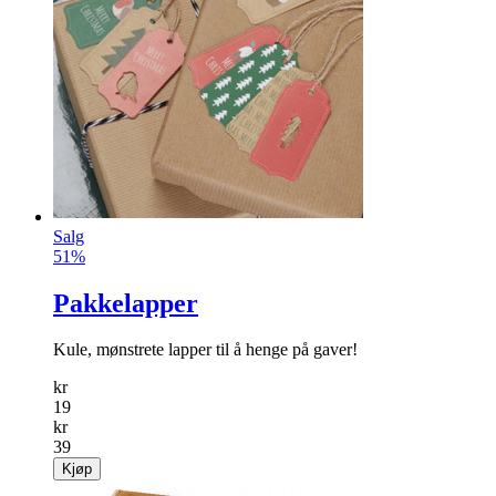
Salg
51%
Pakkelapper
Kule, mønstrete lapper til å henge på gaver!
kr
19
kr
39
Kjøp