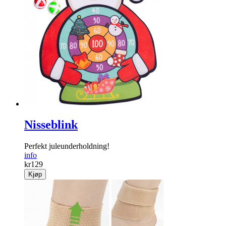
Nisseblink
Perfekt jule­underholdning!
info
kr
129
Kjøp