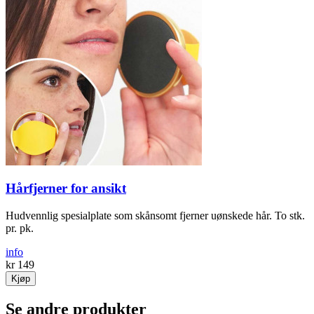
Hårfjerner for ansikt
Hud­vennlig spesial­plate som skånsomt fjerner uønskede hår. To stk.
pr. pk.
info
kr 149
Kjøp
Se andre produkter