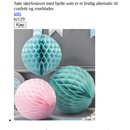
Søte sløyfestaver med bjelle som er et festlig alternativ til
confetti og roseblader.
info
kr
129
Kjøp