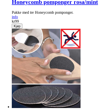
Honeycomb pomponger rosa/mint
Pakke med tre Honeycomb pomponger.
info
kr
99
Kjøp