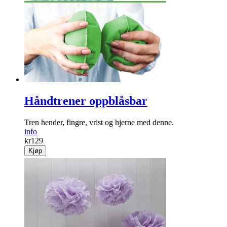
Håndtrener oppblåsbar
Tren hender, fingre, vrist og hjerne med denne.
info
kr
129
Kjøp