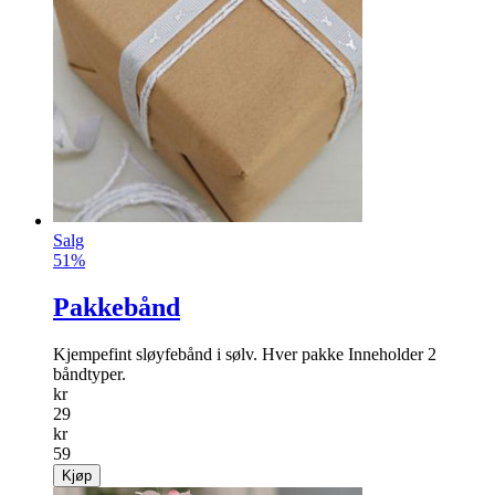
Salg
51%
Pakkebånd
Kjempefint sløyfebånd i sølv. Hver pakke Inneholder 2
båndtyper.
kr
29
kr
59
Kjøp