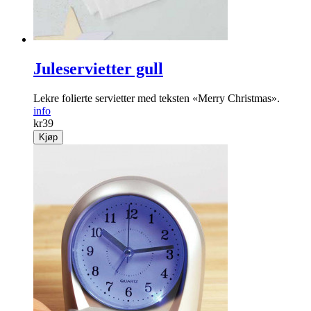
Juleservietter gull
Lekre folierte servietter med teksten «Merry Christ­mas».
info
kr
39
Kjøp