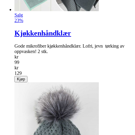
Salg
23%
Kjøkkenhåndklær
Gode mikrofiber kjøkkenhåndklær. Lofri, jevn ­ tørking av
oppvasken! 2 stk.
kr
99
kr
129
Kjøp