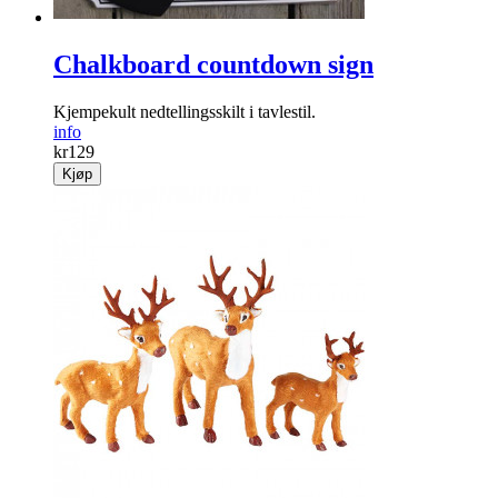
Chalkboard countdown sign
Kjempekult nedtellingsskilt i tavlestil.
info
kr
129
Kjøp