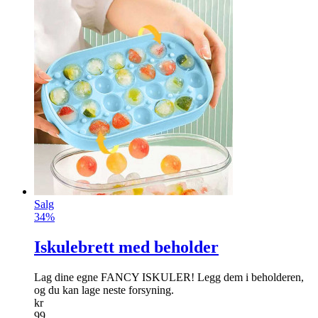
Salg
34%
Iskulebrett med beholder
Lag dine egne FANCY ISKULER! Legg dem i beholderen,
og du kan lage neste forsyning.
kr
99