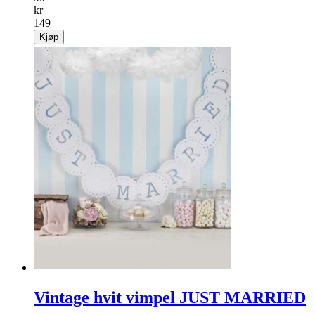
kr
149
Kjøp
Vintage hvit vimpel JUST MARRIED