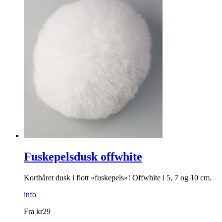
Fuskepelsdusk offwhite
Korthåret dusk i flott «fuskepels»! Offwhite i 5, 7 og 10 cm.
info
Fra
kr
29