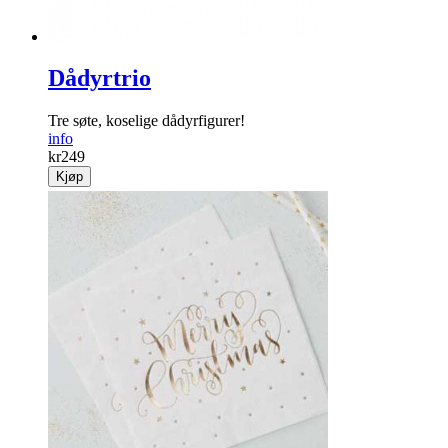
Dådyrtrio
Tre søte, koselige dådyr­figurer!
info
kr
249
Kjøp