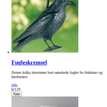
Fugleskremsel
Denne kråka skremmer bort uønskede fugler fra frukttrær og
bærbusker.
info
kr
129
Kjøp