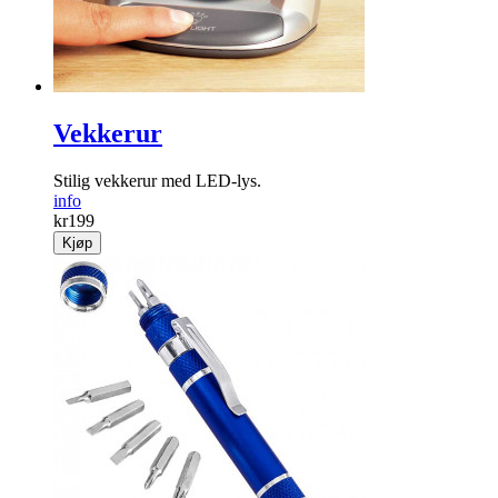
Vekkerur
Stilig vekkerur med LED-lys.
info
kr
199
Kjøp