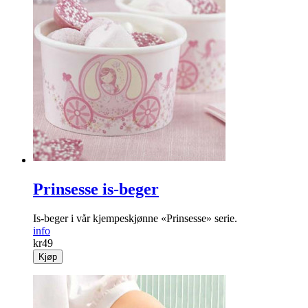
Prinsesse is-beger
Is-beger i vår kjempeskjønne «Prinsesse» serie.
info
kr
49
Kjøp