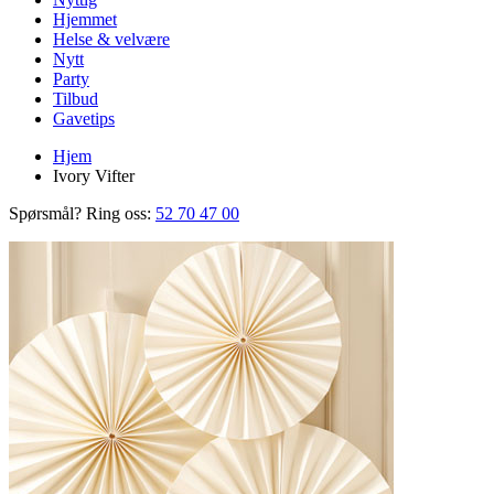
Hjemmet
Helse & velvære
Nytt
Party
Tilbud
Gavetips
Hjem
Ivory Vifter
Spørsmål? Ring oss:
52 70 47 00