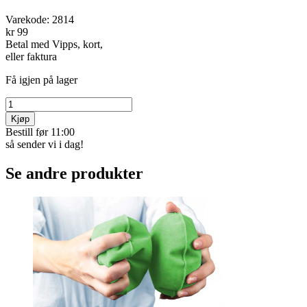
Varekode:
2814
kr 99
Betal med Vipps, kort,
eller faktura
Få igjen på lager
Kjøp
Bestill før 11:00
så sender vi i dag!
Se andre produkter