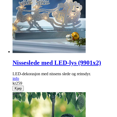
Nisseslede med LED-lys (9901x2)
LED-dekorasjon med nissens slede og reinsdyr.
info
kr
259
Kjøp