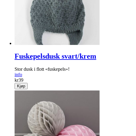
Fuskepelsdusk svart/krem
Stor dusk i flott «fuskepels»!
info
kr
39
Kjøp