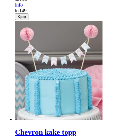
info
kr
149
Kjøp
Chevron kake topp