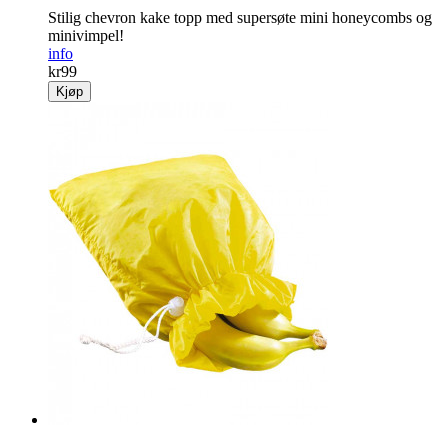
Stilig chevron kake topp med supersøte mini honeycombs og
minivimpel!
info
kr
99
Kjøp