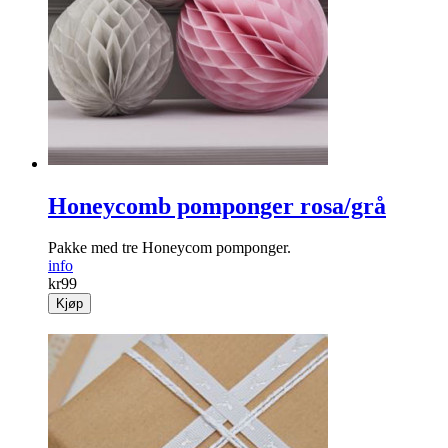
Honeycomb pomponger rosa/grå
Pakke med tre Honeycom pomponger.
info
kr
99
Kjøp