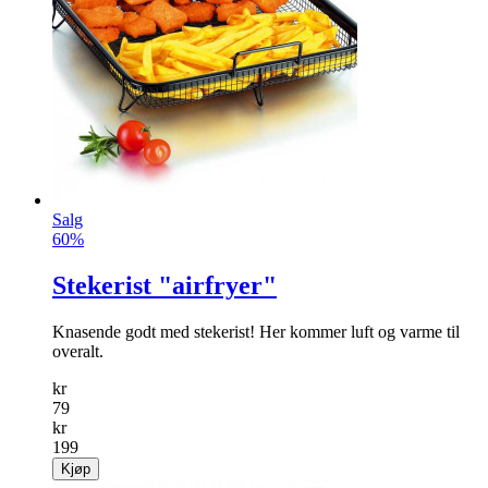
Skrivebrett
Hendig skrivebrett for små beskjeder, lister spille bondesjakk
osv.
info
kr
149
Kjøp