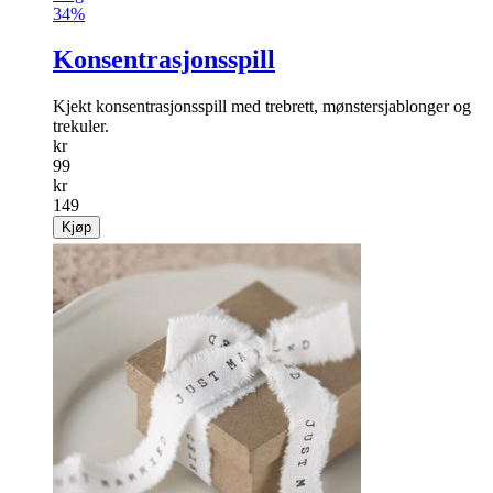
Salg
34%
Konsentrasjonsspill
Kjekt konsentrasjonsspill med trebrett, mønstersjablonger og
trekuler.
kr
99
kr