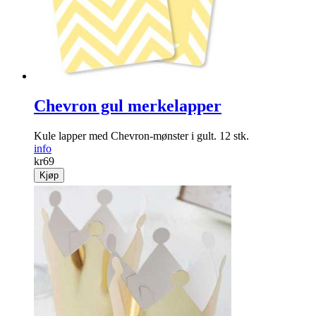
info
kr
79
Kjøp
Chevron gul merkelapper