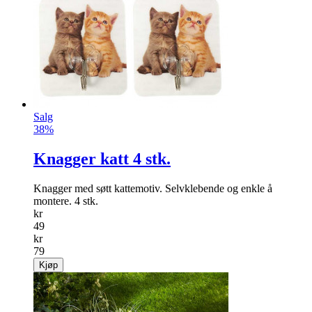
Flotte folierte mini-gullkroner.
info
kr
59
Kjøp
Salg