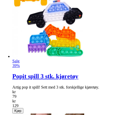
Merry Christmas banner rød
Nydelig «MERRY CHRISTMAS» banner.
kr
79
kr
129
Kjøp