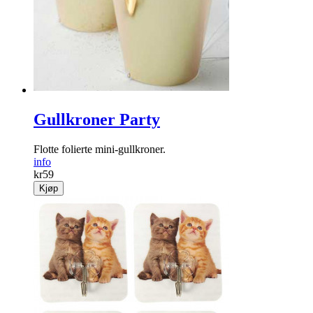
Kule lapper med Chevron-mønster i gult. 12 stk.
info
kr
69
Kjøp
Gullkroner Party