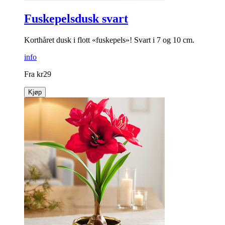
Fuskepelsdusk svart
Korthåret dusk i flott «fuskepels»! Svart i 7 og 10 cm.
info
Fra
kr
29
Kjøp