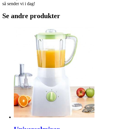
Med vinklede håndtak med antiskli- overflate unngår du slitasje og
vonde hender. Tre deler.
Varekode:
3987
kr 349
Betal med Vipps, kort,
eller faktura
På lager
Kjøp
Bestill før 11:00
så sender vi i dag!
Se andre produkter