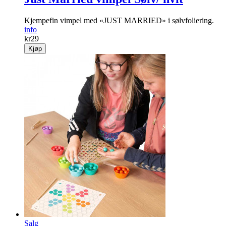
Just Married vimpel Sølv/ hvit
Kjempefin vimpel med «JUST MARRIED» i sølvfoliering.
info
kr
29
Kjøp