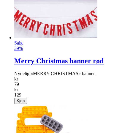
«Støvsverdet» er ekstra flatt og fleksibelt!
info
kr
179
Kjøp
Salg
39%