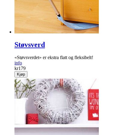
info
kr
149
Kjøp
Støvsverd