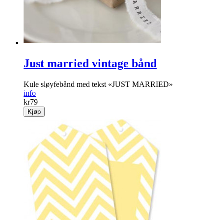
149
Kjøp
Just married vintage bånd
Kule sløyfebånd med tekst «JUST MARRIED»