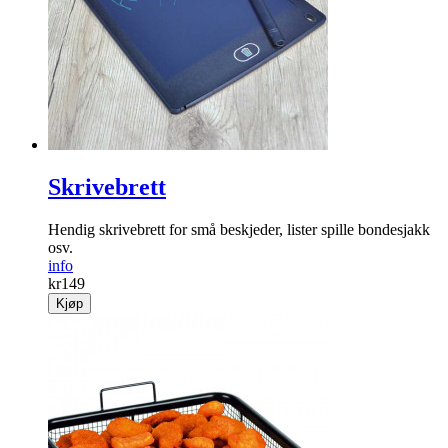
info
Fra
kr
199
Kjøp