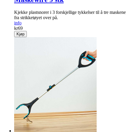
Maskewire 9 stk
Kjekke plastsnorer i 3 forskjellige tykkelser til å tre maskene
fra strikketøyet over på.
info
kr
69
Kjøp