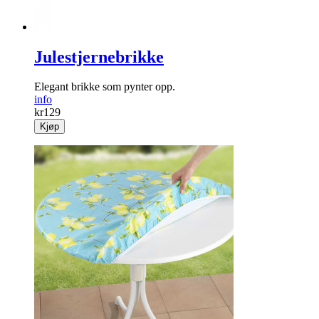
Julestjernebrikke
Elegant brikke som pynter opp.
info
kr
129
Kjøp