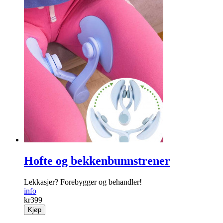
Solar hagekant
Denne LED-solar-kanten lyser opp blomster­bed og trær.
info
kr
499
Kjøp