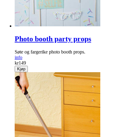
kr
299
Kjøp
Photo booth party props
Søte og fargerike photo booth props.