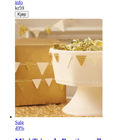
info
kr
59
Kjøp
Salg
49%