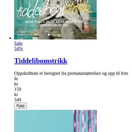
Salg
54%
Tiddelibomstrikk
Oppskriftene er beregnet fra prematurstørrelser og opp til fem
år.
kr
159
kr
349
Kjøp