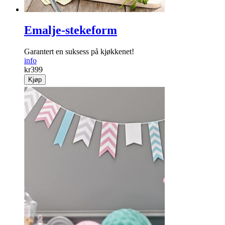
Emalje-stekeform
Garantert en suksess på kjøkkenet!
info
kr
399
Kjøp