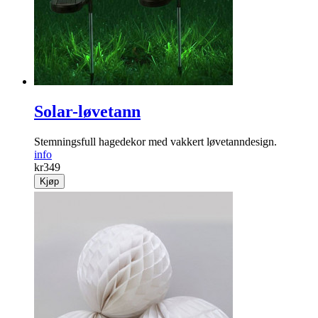
Solar-løvetann
Stemningsfull hagedekor med vakkert løve­tanndesign.
info
kr
349
Kjøp