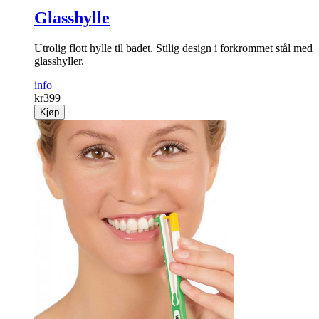
Glasshylle
Utrolig flott hylle til badet. Stilig design i forkrommet stål med
glasshyller.
info
kr
399
Kjøp