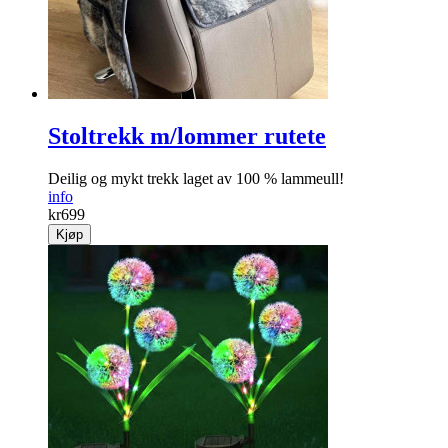
Stoltrekk m/lommer rutete
Deilig og mykt trekk laget av 100 % lammeull!
info
kr
699
Kjøp