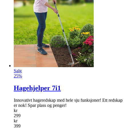
Salg
25%
Hagehjelper 7i1
Innovativt hageredskap med hele sju funksjoner! Ett redskap
er nok! Spar plass og penger!
kr
299
kr
399