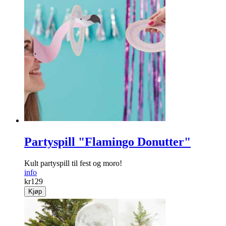
Partyspill "Flamingo Donutter"
Kult partyspill til fest og moro!
info
kr
129
Kjøp