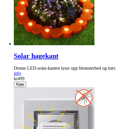
Solar hagekant
Denne LED-solar-kanten lyser opp blomster­bed og trær.
info
kr
499
Kjøp