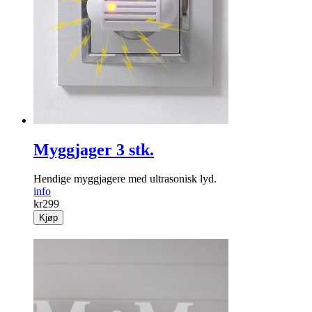
Myggjager 3 stk.
Hendige mygg­jagere med ultrasonisk lyd.
info
kr
299
Kjøp