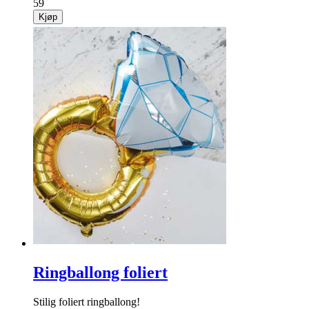
59
Kjøp
Ringballong foliert
Stilig foliert ringballong!