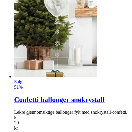
Salg
51%
Confetti ballonger snøkrystall
Lekre gjennomsiktige ballonger fylt med snøkrystall-confetti.
kr
29
kr