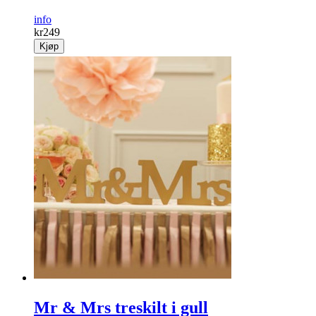
info
kr
249
Kjøp
Mr & Mrs treskilt i gull