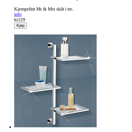
Kjempefint Mr & Mrs skilt i tre.
info
kr
229
Kjøp