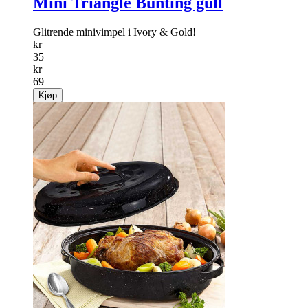
Mini Triangle Bunting gull
Glitrende minivimpel i Ivory & Gold!
kr
35
kr
69
Kjøp