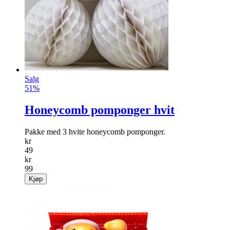
Salg
51%
Honeycomb pomponger hvit
Pakke med 3 hvite honeycomb pomponger.
kr
49
kr
99
Kjøp