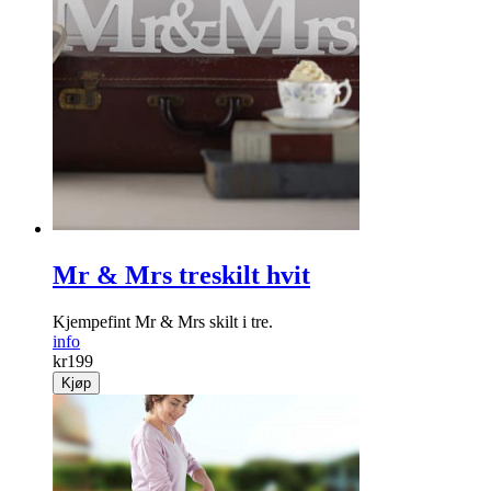
Mr & Mrs treskilt hvit
Kjempefint Mr & Mrs skilt i tre.
info
kr
199
Kjøp