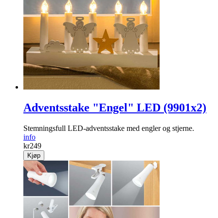
Adventsstake "Engel" LED (9901x2)
Stemningsfull LED-adventsstake med engler og stjerne.
info
kr
249
Kjøp