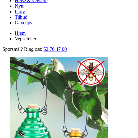
Helse & velvære
Nytt
Party
Tilbud
Gavetips
Hjem
Vepsefeller
Spørsmål? Ring oss:
52 70 47 00