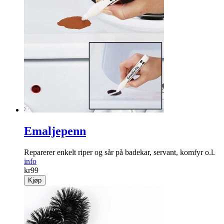
Emaljepenn
Reparerer enkelt riper og sår på badekar, servant, komfyr o.l.
info
kr
99
Kjøp