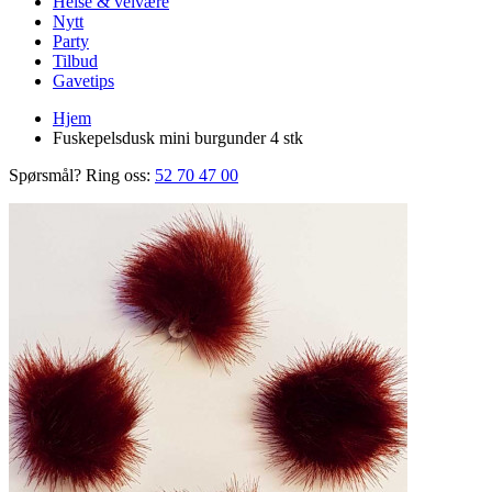
Helse & velvære
Nytt
Party
Tilbud
Gavetips
Hjem
Fuskepelsdusk mini burgunder 4 stk
Spørsmål? Ring oss:
52 70 47 00