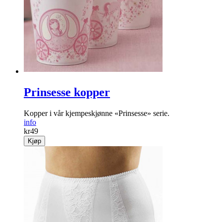
Prinsesse kopper
Kopper i vår kjempeskjønne «Prinsesse» serie.
info
kr
49
Kjøp