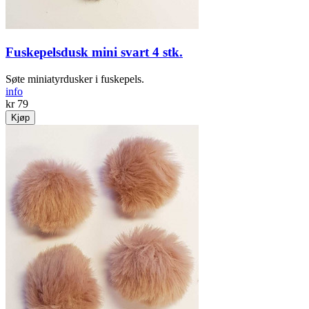
Fuskepelsdusk mini svart 4 stk.
Søte miniatyrdusker i fuskepels.
info
kr 79
Kjøp