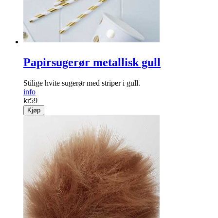
Papirsugerør metallisk gull
Stilige hvite sugerør med striper i gull.
info
kr
59
Kjøp