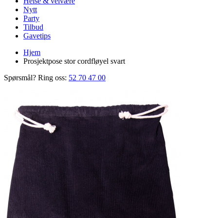
Helse & velvære
Nytt
Party
Tilbud
Gavetips
Hjem
Prosjektpose stor cordfløyel svart
Spørsmål? Ring oss:
52 70 47 00