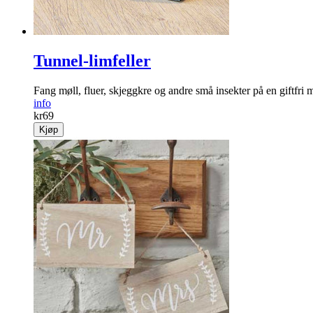
Tunnel-limfeller
Fang møll, fluer, skjeggkre og andre små insekter på en giftfri m
info
kr
69
Kjøp