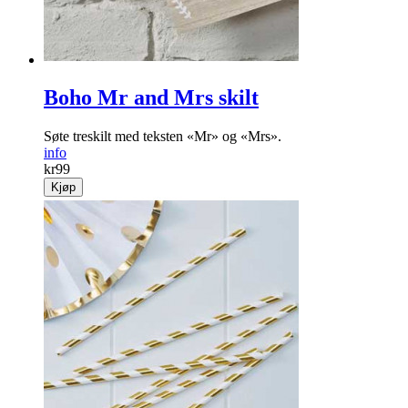
Boho Mr and Mrs skilt
Søte treskilt med teksten «Mr» og «Mrs».
info
kr
99
Kjøp