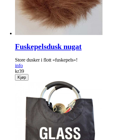
Fuskepelsdusk nugat
Store dusker i flott «fuskepels»!
info
kr
39
Kjøp