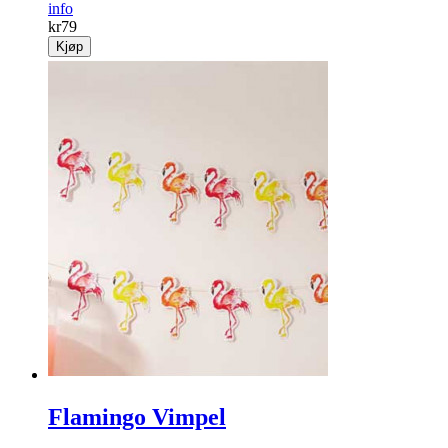
info
kr
79
Kjøp
Flamingo Vimpel