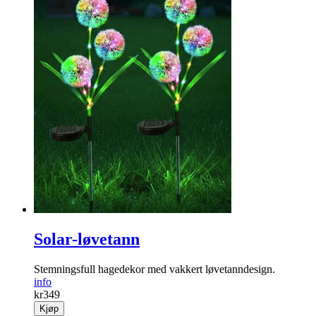
Solar-løvetann
Stemningsfull hagedekor med vakkert løve­tanndesign.
info
kr
349
Kjøp