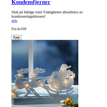
Kondensfjerner
Slutt på fuktige rom! Fuktigheten absorberes av
kondenseringsklossen!
info
Fra
kr
169
Kjøp