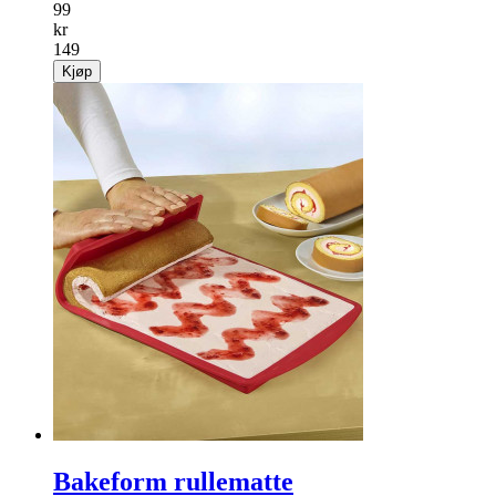
99
kr
149
Kjøp
Bakeform rullematte