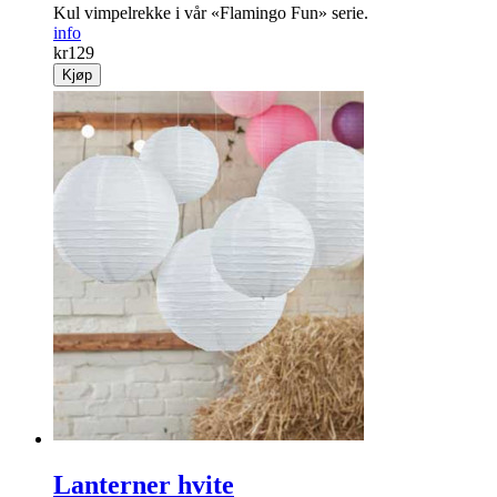
Kul vimpelrekke i vår «Flamingo Fun» serie.
info
kr
129
Kjøp
Lanterner hvite