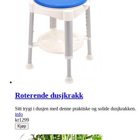
Roterende dusjkrakk
Sitt trygt i dusjen med denne praktiske og solide dusj­krakken.
info
kr
1299
Kjøp