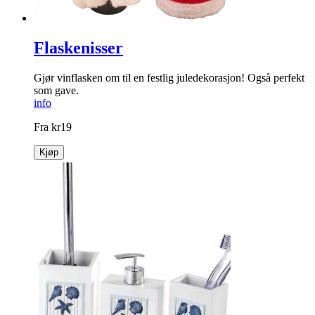
Flaskenisser
Gjør vinflasken om til en festlig jule­dekorasjon! Også perfekt
som gave.
info
Fra
kr
19
Kjøp