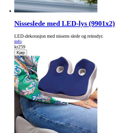
Nisseslede med LED-lys (9901x2)
LED-dekorasjon med nissens slede og reinsdyr.
info
kr
259
Kjøp