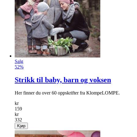
Salg
52%
Strikk til baby, barn og voksen
Her finner du over 60 oppskrifter fra KlompeLOMPE.
kr
159
kr
332
Kjøp