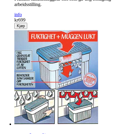
arbeidsstilling.
info
kr
699
Kjøp