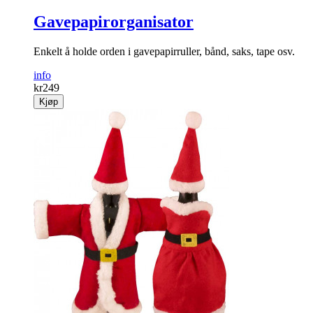
Gavepapirorganisator
Enkelt å holde orden i gavepapirruller, bånd, saks, tape osv.
info
kr
249
Kjøp