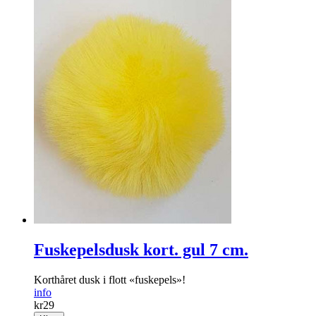
Fuskepelsdusk kort. gul 7 cm.
Korthåret dusk i flott «fuskepels»!
info
kr
29