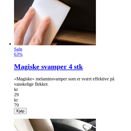
Salg
63%
Magiske svamper 4 stk
«Magiske» melaminsvamper som er svært effektive på
vanskelige flekker.
kr
29
kr
79
Kjøp