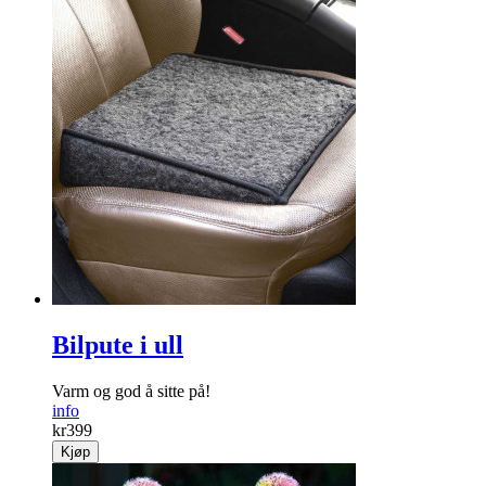
Bilpute i ull
Varm og god å sitte på!
info
kr
399
Kjøp