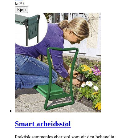
kr
79
Kjøp
Smart arbeidsstol
Praktisk sammenleggbar stol som gir deg behagelig