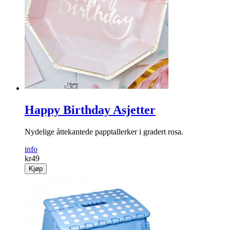
Happy Birthday Asjetter
Nydelige åttekantede papptallerker i gradert rosa.
info
kr
49
Kjøp