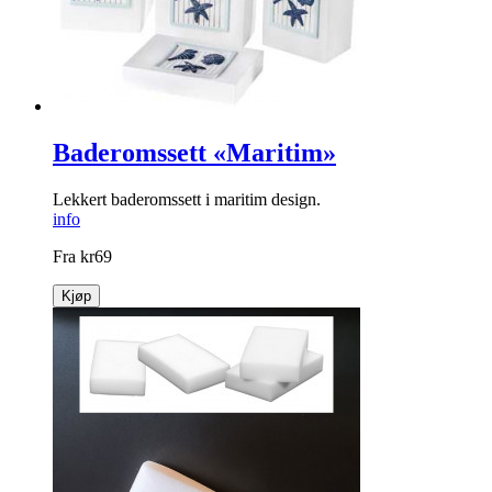
Baderomssett «Maritim»
Lekkert baderomssett i maritim design.
info
Fra
kr
69
Kjøp