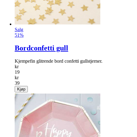
Salg
51%
Bordconfetti gull
Kjempefin glitrende bord confetti gullstjerner.
kr
19
kr
39
Kjøp