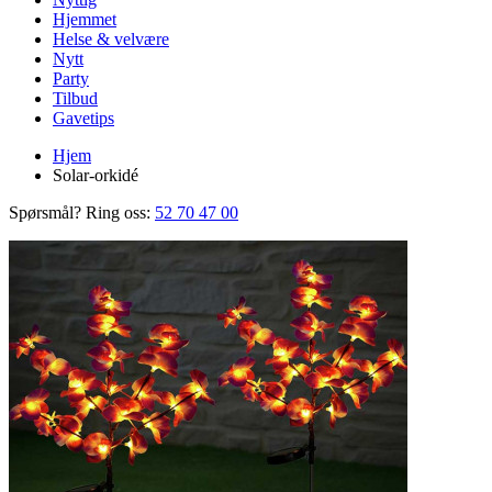
Hjemmet
Helse & velvære
Nytt
Party
Tilbud
Gavetips
Hjem
Solar-orkidé
Spørsmål? Ring oss:
52 70 47 00