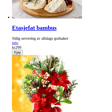
Etasjefat bambus
Stilig servering av allslags godsaker
info
kr
299
Kjøp