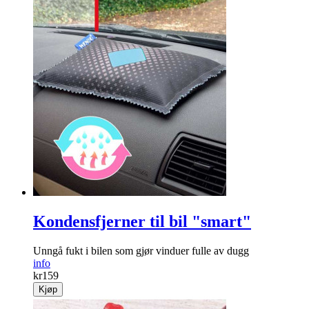
Kondensfjerner til bil "smart"
Unngå fukt i bilen som gjør vinduer fulle av dugg
info
kr
159
Kjøp