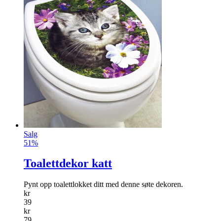
Salg
51%
Toalettdekor katt
Pynt opp toalettlokket ditt med denne søte dekoren.
kr
39
kr
79