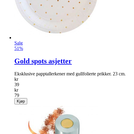
Salg
51%
Gold spots asjetter
Eksklusive papptallerkener med gullfolierte prikker. 23 cm.
kr
39
kr
79
Kjøp