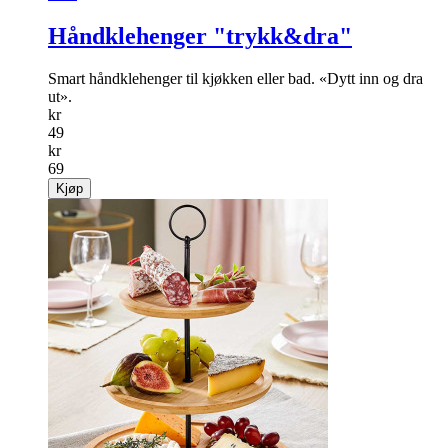
Håndklehenger "trykk&dra"
Smart håndkle­henger til kjøkken eller bad. «Dytt inn og dra
ut».
kr
49
kr
69
Kjøp