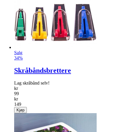
Salg
34%
Skråbåndsbrettere
Lag skråbånd selv!
kr
99
kr
149
Kjøp