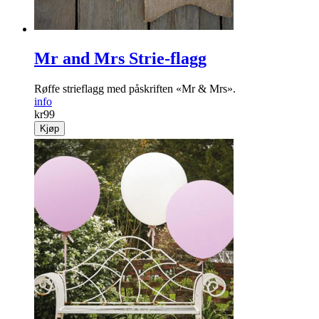
Mr and Mrs Strie-flagg
Røffe strieflagg med påskriften «Mr & Mrs».
info
kr
99
Kjøp