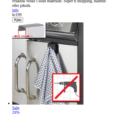
Praktisk veske i solid materiale. Super tl shopping, badetur
eller piknik.
info
kr
199
Kjøp
Salg
29%