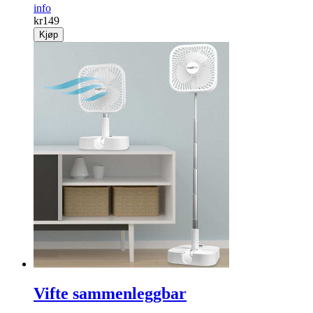
info
kr
149
Kjøp
Vifte sammenleggbar