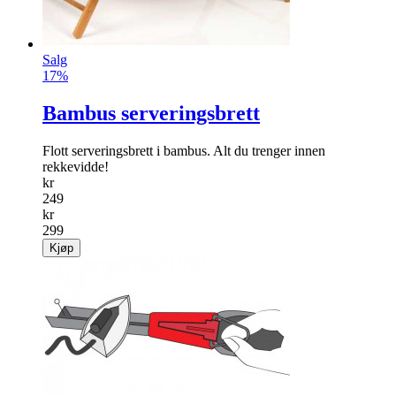
Salg
17%
Bambus serveringsbrett
Flott serveringsbrett i bambus. Alt du trenger innen
rekkevidde!
kr
249
kr
299
Kjøp