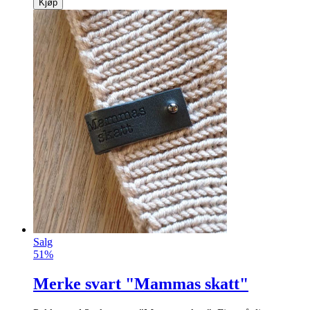
Kjøp
Salg
51%
Merke svart "Mammas skatt"