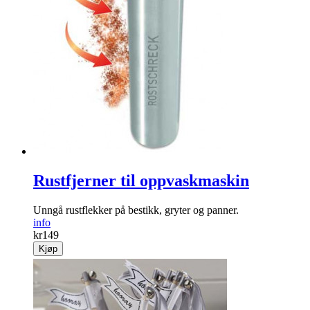
Rustfjerner til oppvaskmaskin
Unngå rustflekker på bestikk, gryter og panner.
info
kr
149
Kjøp