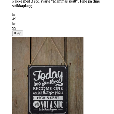
Pakke med 3 stk. svarte "Mammas skatt". Fine på dine
strikkaplagg.
kr
49
kr
99
Kjøp