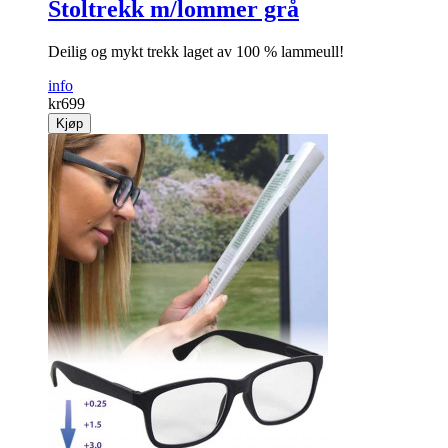
Stoltrekk m/lommer grå
Deilig og mykt trekk laget av 100 % lammeull!
info
kr
699
Kjøp