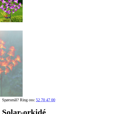
Spørsmål? Ring oss:
52 70 47 00
Solar-orkidé