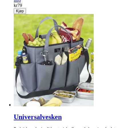
info
kr
79
Kjøp
Universalvesken