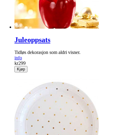
Juleoppsats
Tidløs dekorasjon som aldri visner.
info
kr
299
Kjøp