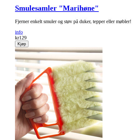
Smulesamler "Marihøne"
Fjerner enkelt smuler og støv på duker, tepper eller møbler!
info
kr
129
Kjøp