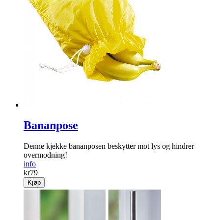
Bananpose
Denne kjekke bananposen beskytter mot lys og hindrer
overmodning!
info
kr
79
Kjøp