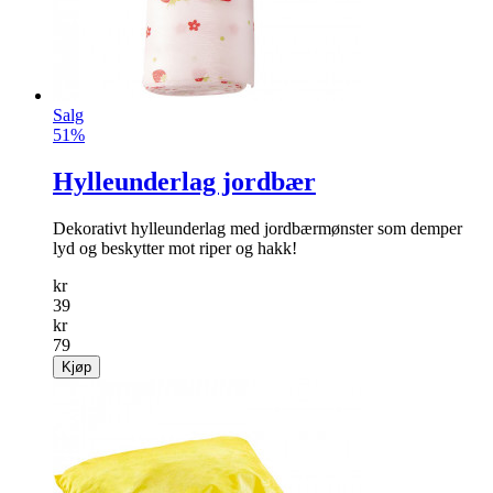
Salg
51%
Hylleunderlag jordbær
Dekorativt hylleunderlag med jordbærmønster som demper
lyd og beskytter mot riper og hakk!
kr
39
kr
79
Kjøp