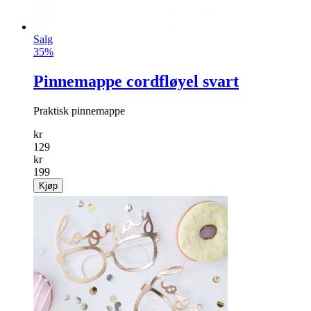
Salg
35%
Pinnemappe cordfløyel svart
Praktisk pinnemappe
kr
129
kr
199
Kjøp