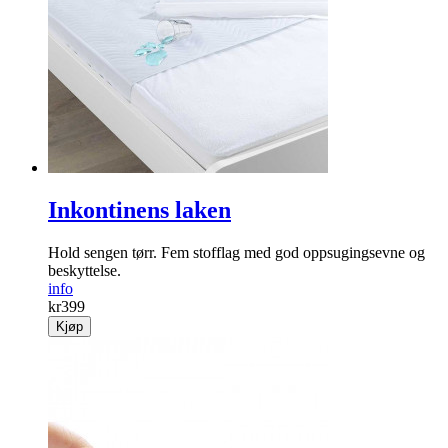
Inkontinens laken
Hold sengen tørr. Fem stoff­lag med god oppsugings­evne og
beskyttelse.
info
kr
399
Kjøp