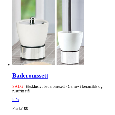
Baderomssett
SALG!
Eksklusivt baderomssett «Cerro» i ­keramikk og
rustfritt stål!
info
Fra
kr
199