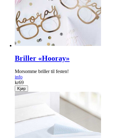
Briller «Hooray»
Morsomme briller til festen!
info
kr
69
Kjøp