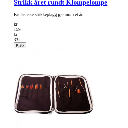
Strikk året rundt Klompelompe
Fantastiske strikkeplagg gjennom et år.
kr
159
kr
332
Kjøp