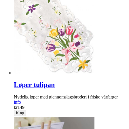
Løper tulipan
Nydelig løper med gjennomslagsbroderi i friske vårfarger.
info
kr
149
Kjøp