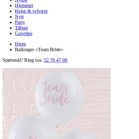
Hjemmet
Helse & velvære
Nytt
Party
Tilbud
Gavetips
Hjem
Ballonger «Team Bride»
Spørsmål? Ring oss:
52 70 47 00