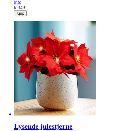
info
kr
349
Kjøp
Lysende julestjerne