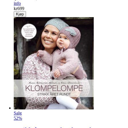
info
kr
699
Kjøp
Salg
52%