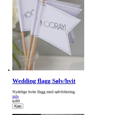
Wedding flagg Sølv/hvit
Nydelige hvite flagg med sølvfoliering.
info
kr
89
Kjøp