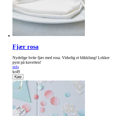
Fjær rosa
Nydelige hvite fjær med rosa. Virkelig et blikkfang! Lekker
pynt på kuverten!
info
kr
49
Kjøp