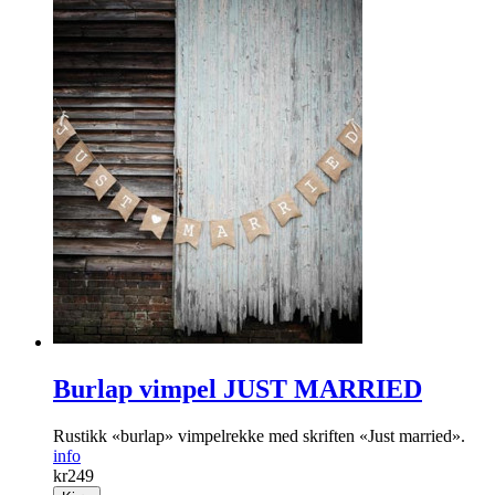
Burlap vimpel JUST MARRIED
Rustikk «burlap» vimpelrekke med skriften «Just married».
info
kr
249