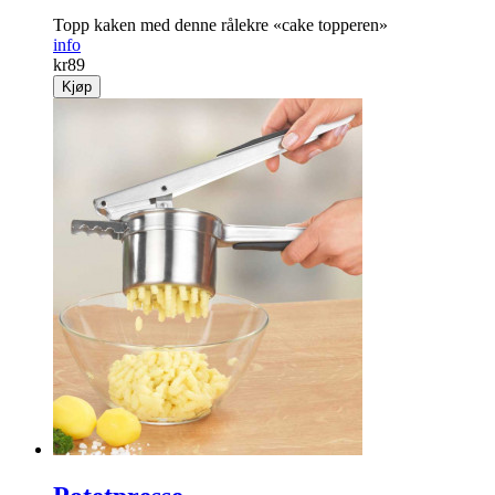
Topp kaken med denne rålekre «cake topperen»
info
kr
89
Kjøp