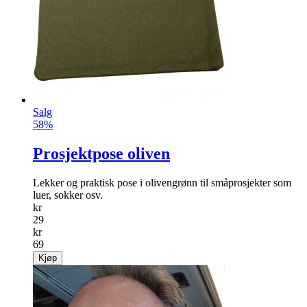
Salg
58%
Prosjektpose oliven
Lekker og praktisk pose i olivengrønn til småprosjekter som
luer, sokker osv.
kr
29
kr
69
Kjøp