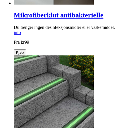
Mikrofiberklut antibakterielle
Du trenger ingen desinfeksjonsmidler eller vaskemiddel.
info
Fra
kr
99
Kjøp