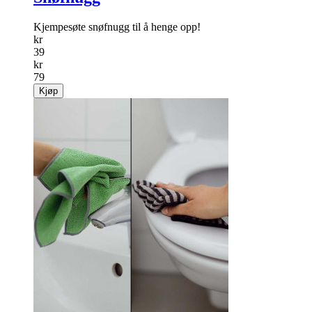
Kjempesøte snøfnugg til å henge opp!
kr
39
kr
79
Kjøp