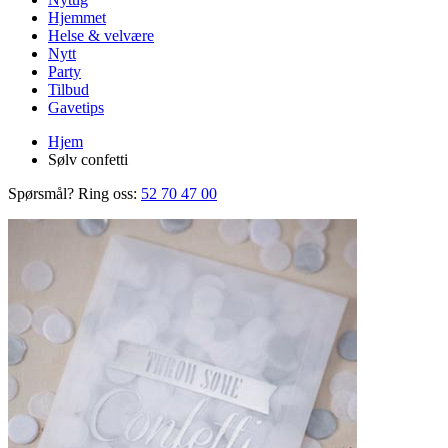
Hjemmet
Helse & velvære
Nytt
Party
Tilbud
Gavetips
Hjem
Sølv confetti
Spørsmål? Ring oss:
52 70 47 00