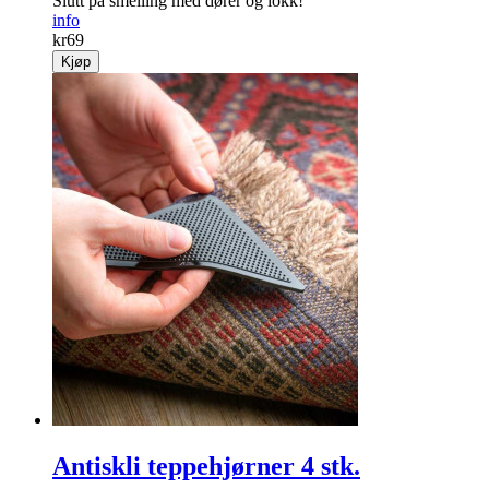
Slutt på ­smelling med dører og lokk!
info
kr
69
Kjøp
Antiskli teppehjørner 4 stk.