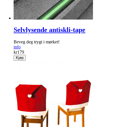
Selvlysende antiskli-tape
Beveg deg trygt i mørket!
info
kr
179
Kjøp