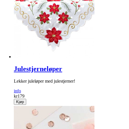
Julestjerneløper
Lekker juleløper med julestjerner!
info
kr
179
Kjøp