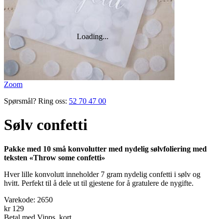
Zoom
Spørsmål? Ring oss:
52 70 47 00
Sølv confetti
Pakke med 10 små konvolutter med nydelig sølvfoliering med
teksten «Throw some confetti»
Hver lille konvolutt inneholder 7 gram nydelig confetti i sølv og
hvitt. Perfekt til å dele ut til gjestene for å gratulere de nygifte.
Varekode:
2650
kr 129
Betal med Vipps, kort,