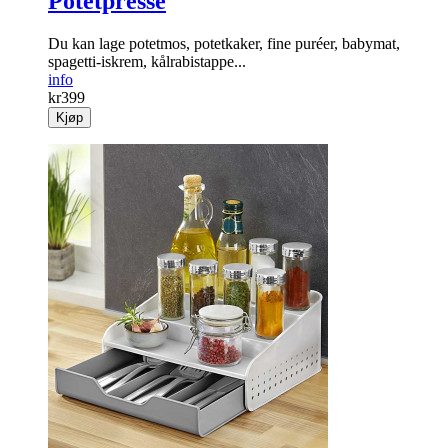
Potetpresse
Du kan lage potetmos, potetkaker, fine puréer, babymat,
spagetti-iskrem, kålrabistappe...
info
kr
399
Kjøp