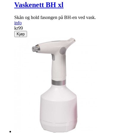
Vaskenett BH xl
Skån og hold fasongen på BH-en ved vask.
info
kr
99
Kjøp