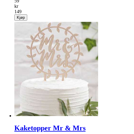
59
kr
149
Kjøp
Kaketopper Mr & Mrs