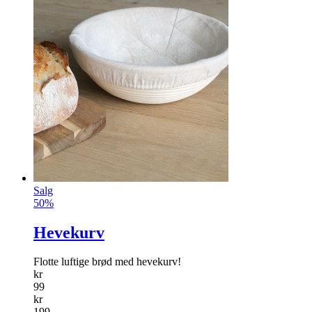
Salg
50%
Hevekurv
Flotte luftige brød med hevekurv!
kr
99
kr
199