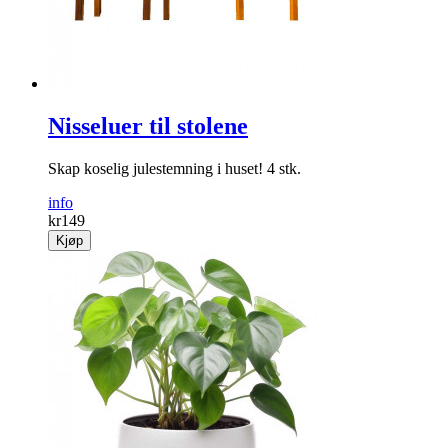
Nisseluer til stolene
Skap koselig julestemning i huset! 4 stk.
info
kr
149
Kjøp