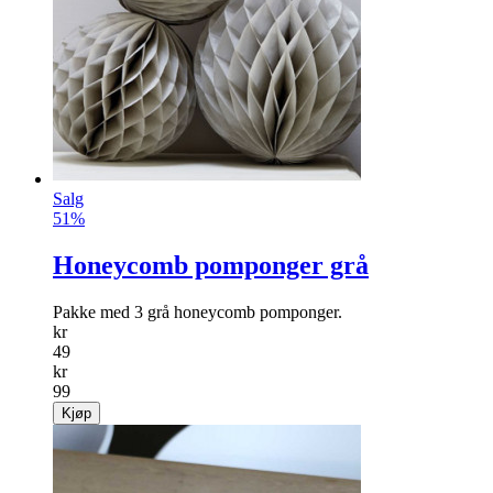
Salg
51%
Honeycomb pomponger grå
Pakke med 3 grå honeycomb pomponger.
kr
49
kr
99
Kjøp