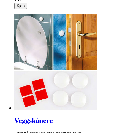
Kjøp
Veggskånere