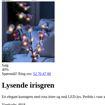
Salg
40%
Spørsmål? Ring oss:
52 70 47 00
Lysende irisgren
En elegant kunstgren med rosa iriser og små LED-lys. Perfekt i vase 
Varekode:
4918