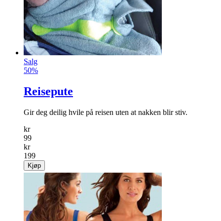
Salg
50%
Reisepute
Gir deg deilig hvile på reisen uten at nakken blir stiv.
kr
99
kr
199
Kjøp