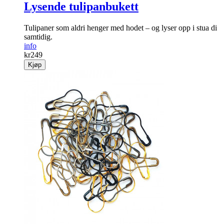
Lysende tulipanbukett
Tulipaner som aldri henger med hodet – og lyser opp i stua di
samtidig.
info
kr
249
Kjøp