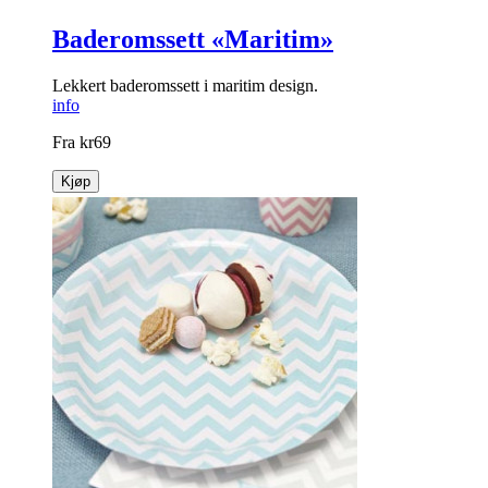
Baderomssett «Maritim»
Lekkert baderomssett i maritim design.
info
Fra
kr
69
Kjøp