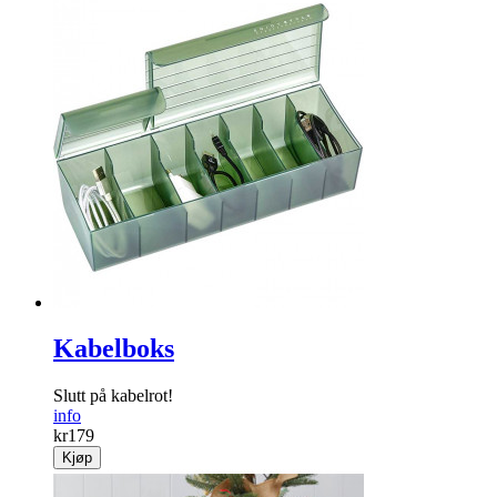
Kabelboks
Slutt på kabelrot!
info
kr
179
Kjøp