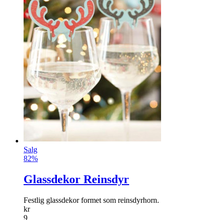
Salg
82%
Glassdekor Reinsdyr
Festlig glassdekor formet som reinsdyrhorn.
kr
9