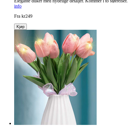
Elegante duker med nydelige detaljer. Kommer i to størrelser.
info
Fra
kr
249
Kjøp