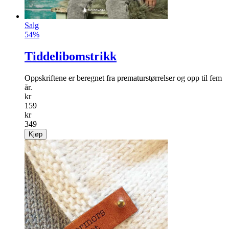
Salg
54%
Tiddelibomstrikk
Oppskriftene er beregnet fra prematurstørrelser og opp til fem
år.
kr
159
kr
349
Kjøp