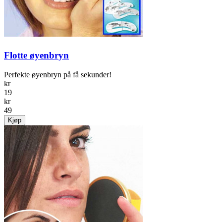
Flotte øyenbryn
Perfekte øyenbryn på få sekunder!
kr
19
kr
49
Kjøp