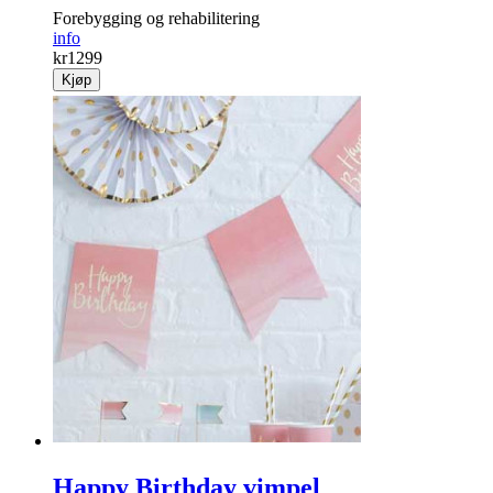
Forebygging og rehabili­tering
info
kr
1299
Kjøp
Happy Birthday vimpel