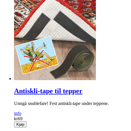
Antiskli-tape til tepper
Unngå snublefare! Fest antiskli-tape under ­teppene.
info
kr
69
Kjøp