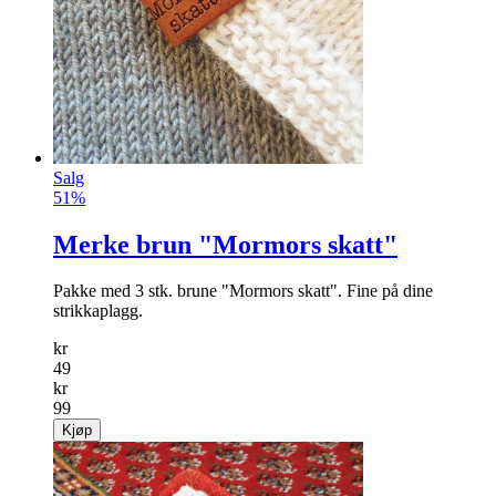
Salg
51%
Merke brun "Mormors skatt"
Pakke med 3 stk. brune "Mormors skatt". Fine på dine
strikkaplagg.
kr
49
kr
99
Kjøp