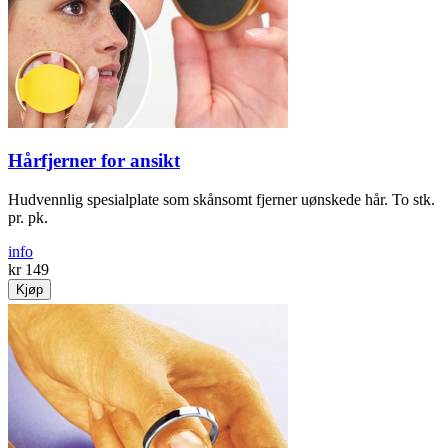
Hårfjerner for ansikt
Hud­vennlig spesial­plate som skånsomt fjerner uønskede hår. To stk.
pr. pk.
info
kr 149
Kjøp