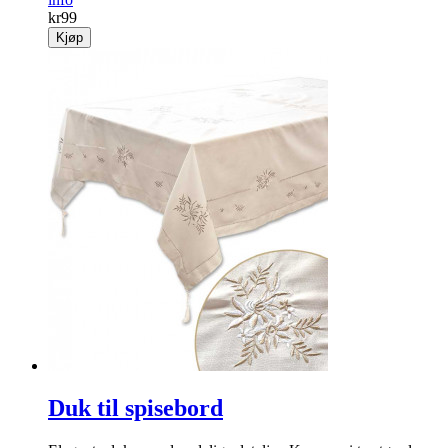
kr
99
Kjøp
Duk til spisebord