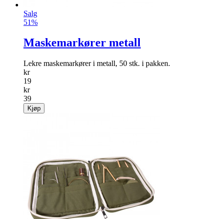
Salg
51%
Maskemarkører metall
Lekre maskemarkører i metall, 50 stk. i pakken.
kr
19
kr
39
Kjøp