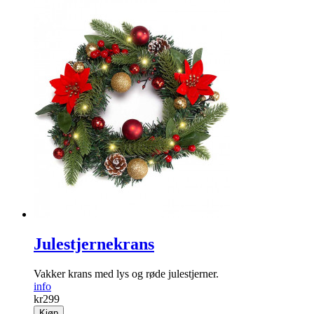
Julestjernekrans
Vakker krans med lys og røde jule­stjerner.
info
kr
299
Kjøp