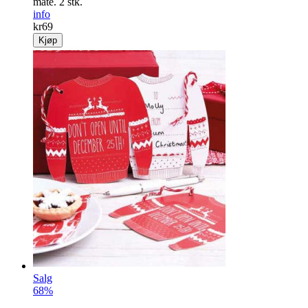
måte. 2 stk.
info
kr
69
Kjøp
Salg
68%