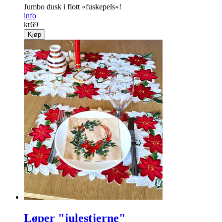
Jumbo dusk i flott «fuskepels»!
info
kr
69
Kjøp
Løper "julestjerne"