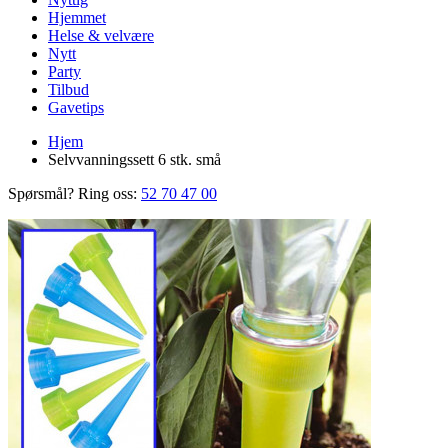
Hjemmet
Helse & velvære
Nytt
Party
Tilbud
Gavetips
Hjem
Selvvanningssett 6 stk. små
Spørsmål? Ring oss:
52 70 47 00