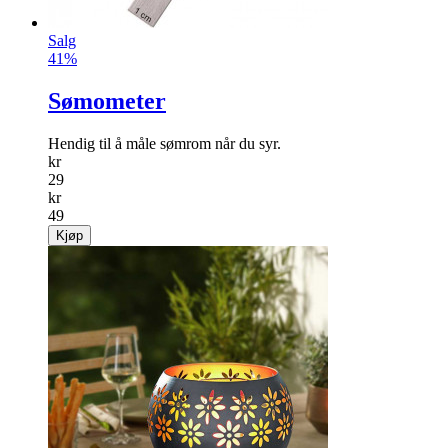
Salg
41%
Sømometer
Hendig til å måle sømrom når du syr.
kr
29
kr
49
Kjøp