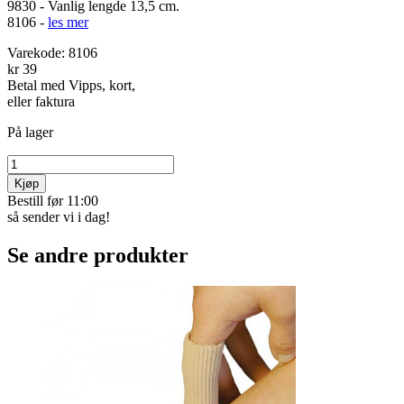
9830 - Vanlig lengde 13,5 cm.
8106 -
les mer
Varekode:
8106
kr 39
Betal med Vipps, kort,
eller faktura
På lager
Kjøp
Bestill før 11:00
så sender vi i dag!
Se andre produkter