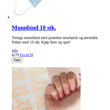
Munnbind 10 stk.
Trelags munnbind med justerbar nesebøyle og ørestrikk.
Pakke med 10 stk. Kjøp flere og spar!
info
kr
79
Fra
kr
59
Kjøp