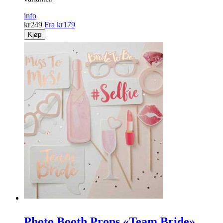
info
kr
249
Fra
kr
179
Kjøp
Photo Booth Props «Team Bride»