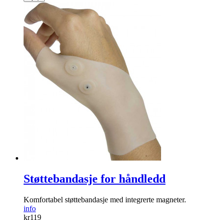
Støttebandasje for håndledd
Komfortabel støtte­bandasje med integrerte magneter.
info
kr
119