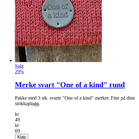
Salg
29%
Merke svart "One of a kind" rund
Pakke med 3 stk. svarte "One of a kind" merker. Fine på dine
strikkaplagg.
kr
49
kr
69
Kjøp