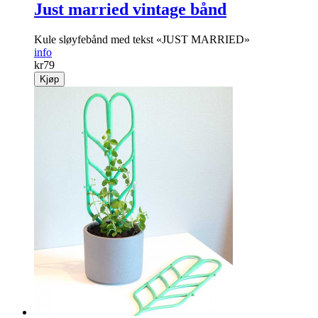
Just married vintage bånd
Kule sløyfebånd med tekst «JUST MARRIED»
info
kr
79
Kjøp