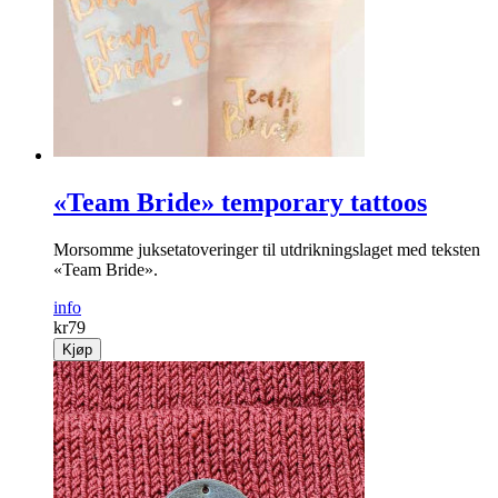
«Team Bride» temporary tattoos
Morsomme juksetatoveringer til utdrikningslaget med teksten
«Team Bride».
info
kr
79
Kjøp