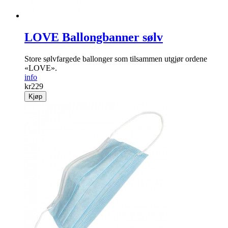
LOVE Ballongbanner sølv
Store sølvfargede ballonger som tilsammen utgjør ordene
«LOVE».
info
kr
229
Kjøp