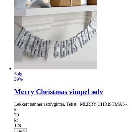
Salg
39%
Merry Christmas vimpel sølv
Lekkert banner i sølvglitter. Tekst «MERRY CHRISTMAS».
kr
79
kr
129
Kjøp