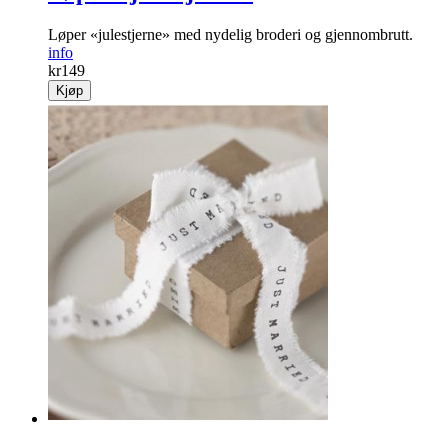
Løper «julestjerne» med nydelig broderi og gjennombrutt.
info
kr
149
Kjøp