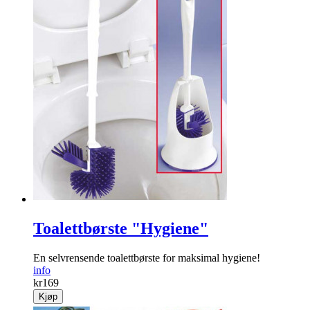
Toalettbørste "Hygiene"
En selvrensende toalettbørste for maksimal hygiene!
info
kr
169
Kjøp