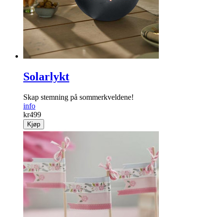
Solarlykt
Skap stemning på sommerkveldene!
info
kr
499
Kjøp