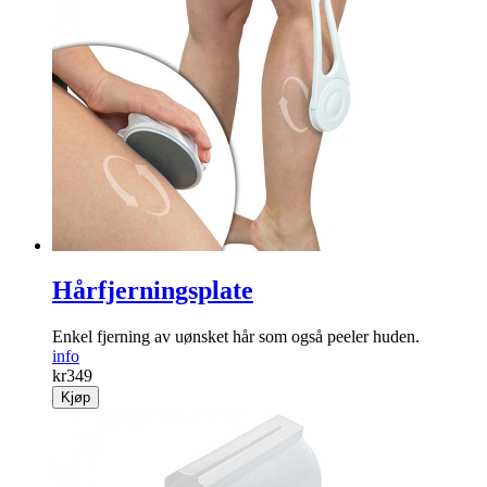
Hårfjerningsplate
Enkel fjerning av uønsket hår som også peeler huden.
info
kr
349
Kjøp