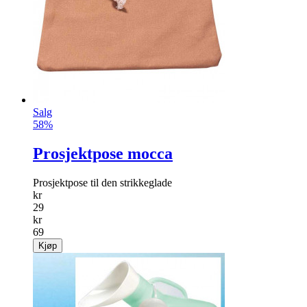
Salg
58%
Prosjektpose mocca
Prosjektpose til den strikkeglade
kr
29
kr
69
Kjøp