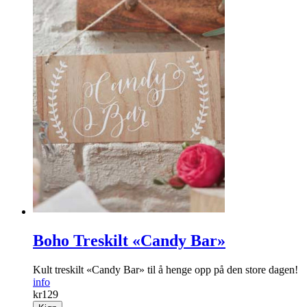
Boho Treskilt «Candy Bar»
Kult treskilt «Candy Bar» til å henge opp på den store dagen!
info
kr
129