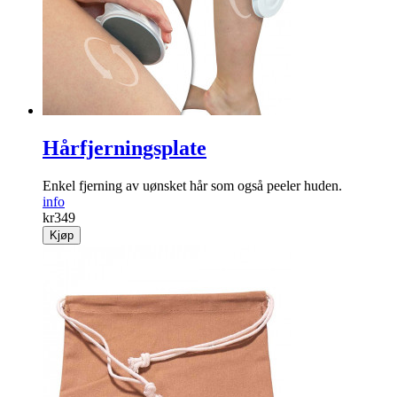
Hårfjerningsplate
Enkel fjerning av uønsket hår som også peeler huden.
info
kr
349
Kjøp