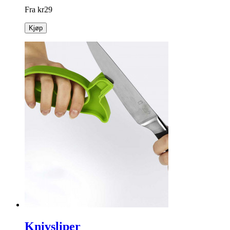
Fra
kr
29
Kjøp
Knivsliper