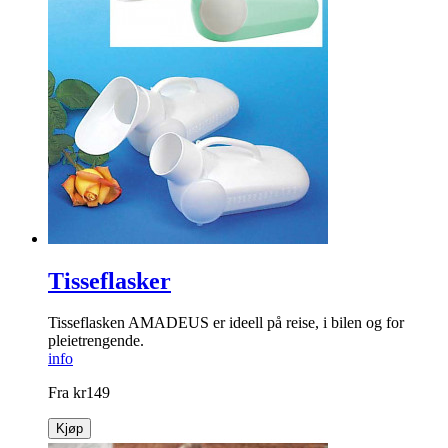
Tisseflasker
Tisseflasken AMADEUS er ideell på reise, i bilen og for
pleietrengende.
info
Fra
kr
149
Kjøp