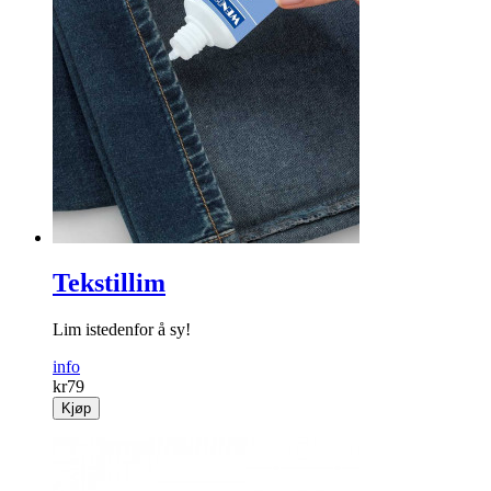
Tekstillim
Lim istedenfor å sy!
info
kr
79
Kjøp