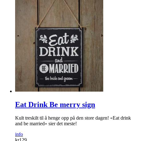
Eat Drink Be merry sign
Kult treskilt til å henge opp på den store dagen! «Eat drink
and be married» sier det meste!
info
kr
129