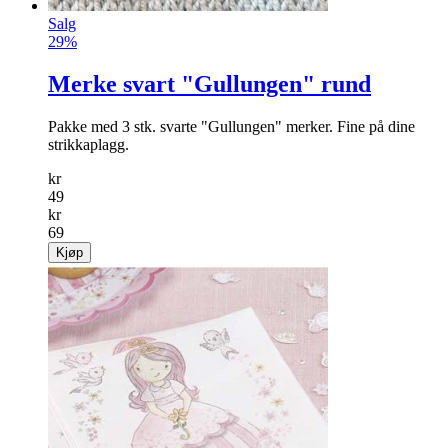
Salg
29%
Merke svart "Gullungen" rund
Pakke med 3 stk. svarte "Gullungen" merker. Fine på dine
strikkaplagg.
kr
49
kr
69
Kjøp