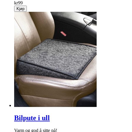
kr
99
Kjøp
Bilpute i ull
Varm og god å sitte på!