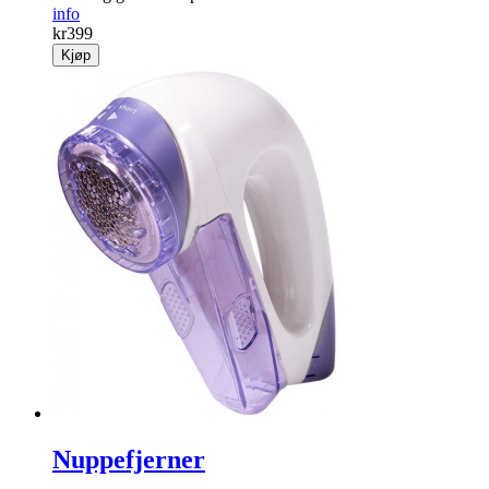
info
kr
399
Kjøp
Nuppefjerner