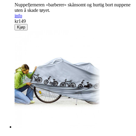
Nuppefjerneren «barberer» skånsomt og hurtig bort nuppene
uten å skade tøyet.
info
kr
149
Kjøp