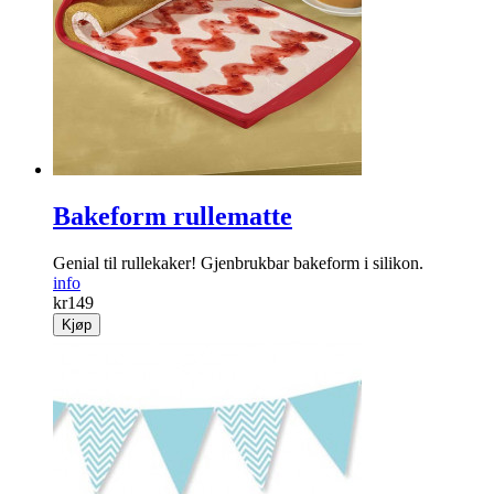
Bakeform rullematte
Genial til rullekaker! Gjenbrukbar bakeform i silikon.
info
kr
149
Kjøp