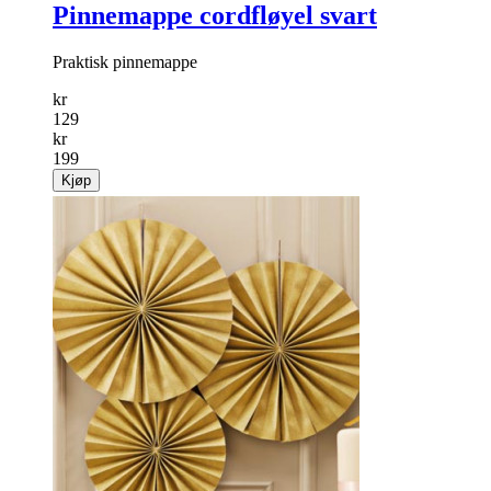
Pinnemappe cordfløyel svart
Praktisk pinnemappe
kr
129
kr
199
Kjøp