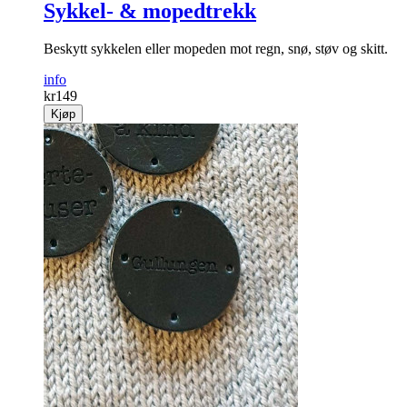
Sykkel- & mopedtrekk
Beskytt sykkelen eller mopeden mot regn, snø, støv og skitt.
info
kr
149
Kjøp