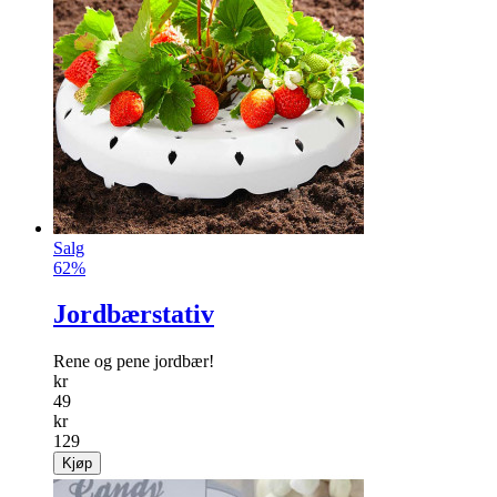
Salg
62%
Jordbærstativ
Rene og pene jordbær!
kr
49
kr
129
Kjøp