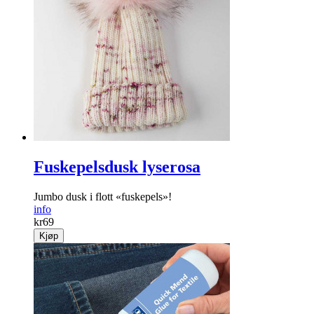
Fuskepelsdusk lyserosa
Jumbo dusk i flott «fuskepels»!
info
kr
69
Kjøp