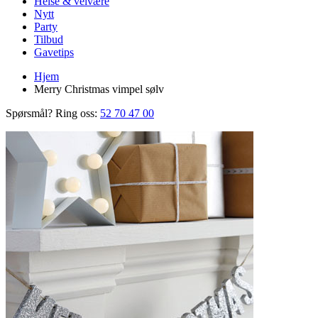
Helse & velvære
Nytt
Party
Tilbud
Gavetips
Hjem
Merry Christmas vimpel sølv
Spørsmål? Ring oss:
52 70 47 00