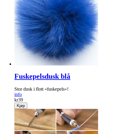
Fuskepelsdusk blå
Stor dusk i flott «fuskepels»!
info
kr
39
Kjøp