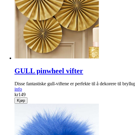
GULL pinwheel vifter
Disse fantastiske gull-viftene er perfekte til å dekorere til bryllu
info
kr
149
Kjøp