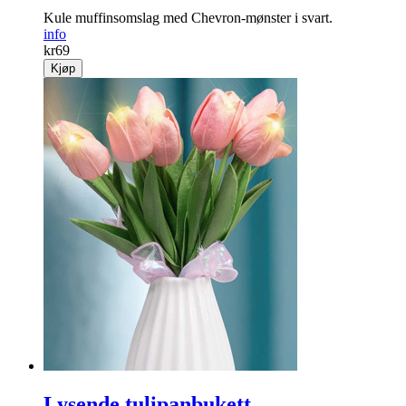
Kule muffinsomslag med Chevron-mønster i svart.
info
kr
69
Kjøp
Lysende tulipanbukett