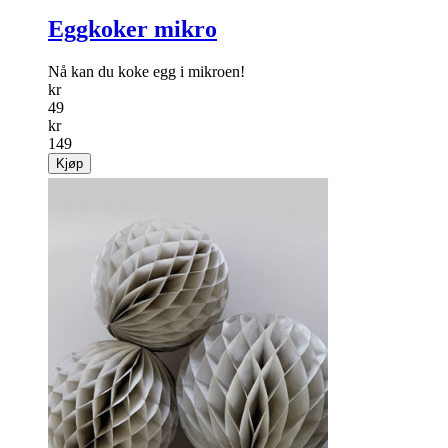
Eggkoker mikro
Nå kan du koke egg i mikroen!
kr
49
kr
149
Kjøp