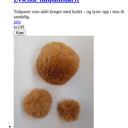
Tulipaner som aldri henger med hodet – og lyser opp i stua di
samtidig.
info
kr
249
Kjøp