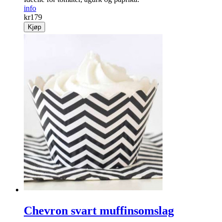
info
kr
179
Kjøp
Chevron svart muffinsomslag