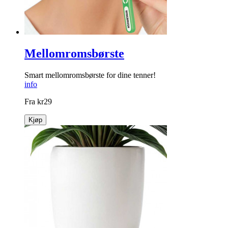
Mellomromsbørste
Smart mellomromsbørste for dine tenner!
info
Fra
kr
29
Kjøp