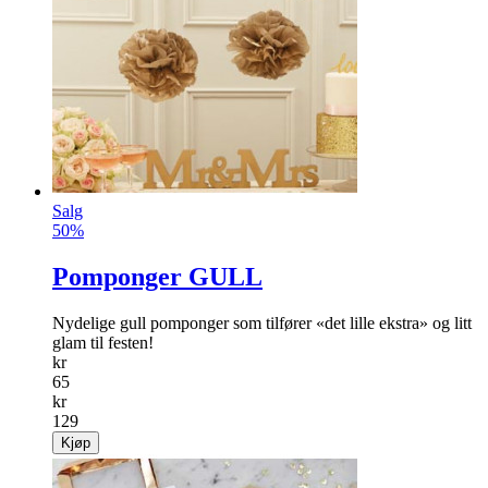
Salg
50%
Pomponger GULL
Nydelige gull pomponger som tilfører «det lille ekstra» og litt
glam til festen!
kr
65
kr
129
Kjøp