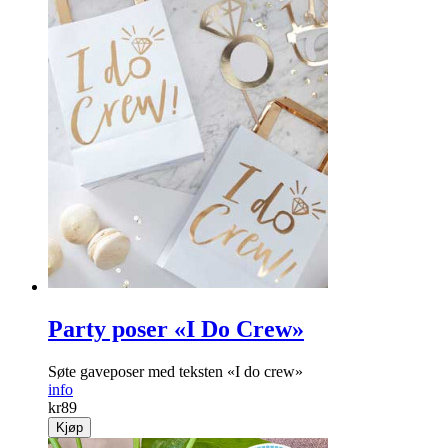
Party poser «I Do Crew»
Søte gaveposer med teksten «I do crew»
info
kr
89
Kjøp