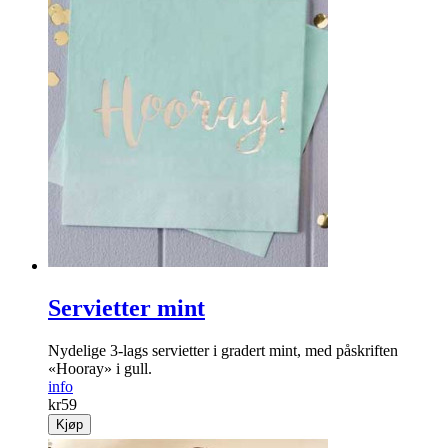
Servietter mint
Nydelige 3-lags servietter i gradert mint, med påskriften
«Hooray» i gull.
info
kr
59
Kjøp