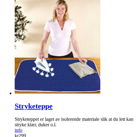
Stryketeppe
Stryketeppet er laget av isolerende materiale slik at du lett kan
stryke klær, duker o.l.
info
kr
299