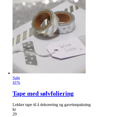
Salg
41%
Tape med sølvfoliering
Lekker tape til å dekorering og gaveinnpakning
kr
29