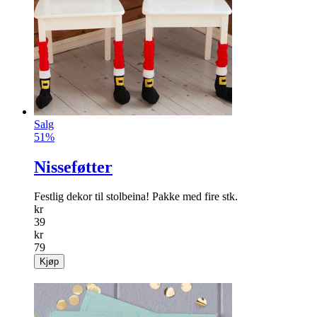
Salg
51%
Nisseføtter
Festlig dekor til stolbeina! Pakke med fire stk.
kr
39
kr
79
Kjøp