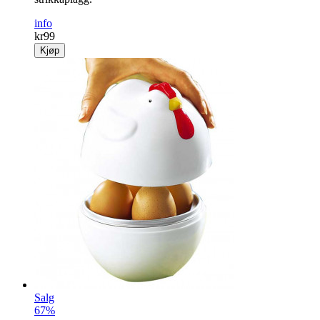
info
kr
99
Kjøp
Salg
67%