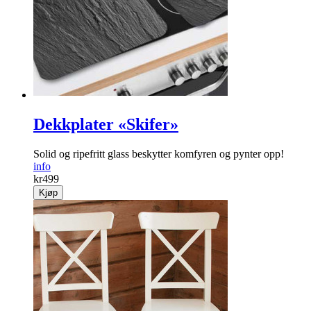
Dekkplater «Skifer»
Solid og ripefritt glass beskytter komfyren og pynter opp!
info
kr
499
Kjøp