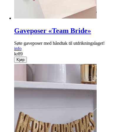
Gaveposer «Team Bride»
Søte gaveposer med håndtak til utdrikningslaget!
info
kr
89
Kjøp