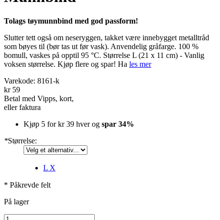
Tolags tøymunnbind med god passform!
­Slutter tett også om nese­ryggen, takket være innebygget metalltråd
som bøyes til (bør tas ut før vask). Anvendelig gråfarge. 100 %
bomull, vaskes på opptil 95 °C. Størrelse L (21 x 11 cm) - Vanlig
voksen størrelse. Kjøp flere og spar! Ha
les mer
Varekode:
8161-k
kr 59
Betal med Vipps, kort,
eller faktura
Kjøp 5 for
kr 39
hver og
spar
34
%
*
Størrelse:
L
X
* Påkrevde felt
På lager