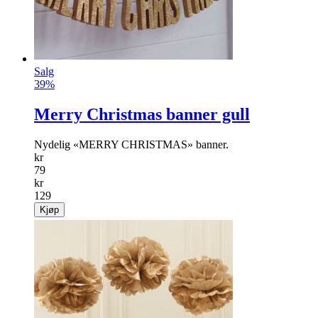
Salg
39%
Merry Christmas banner gull
Nydelig «MERRY CHRISTMAS» banner.
kr
79
kr
129
Kjøp