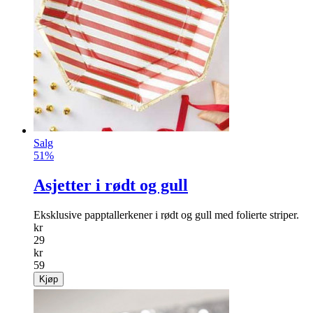
Salg
51%
Asjetter i rødt og gull
Eksklusive papptallerkener i rødt og gull med folierte striper.
kr
29
kr
59
Kjøp