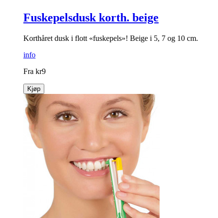
Fuskepelsdusk korth. beige
Korthåret dusk i flott «fuskepels»! Beige i 5, 7 og 10 cm.
info
Fra
kr
9
Kjøp