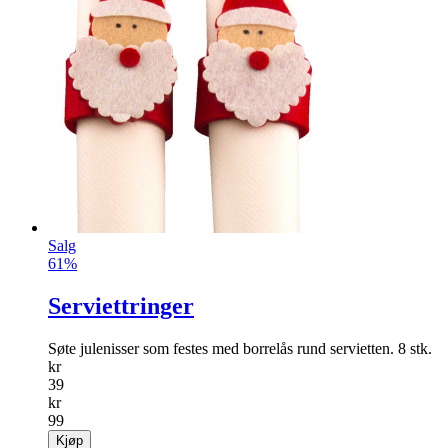
Salg
61%
Serviettringer
Søte julenisser som festes med borrelås rund servietten. 8 stk.
kr
39
kr
99
Kjøp