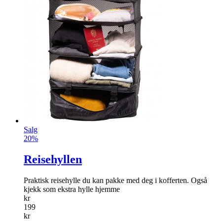
Salg
20%
Reisehyllen
Praktisk reisehylle du kan pakke med deg i kofferten. Også
kjekk som ekstra hylle hjemme
kr
199
kr