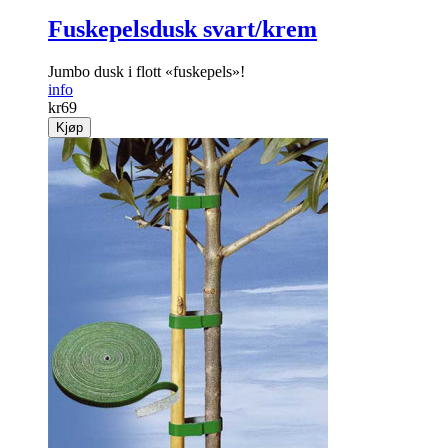
Fuskepelsdusk svart/krem
Jumbo dusk i flott «fuskepels»!
info
kr
69
Kjøp