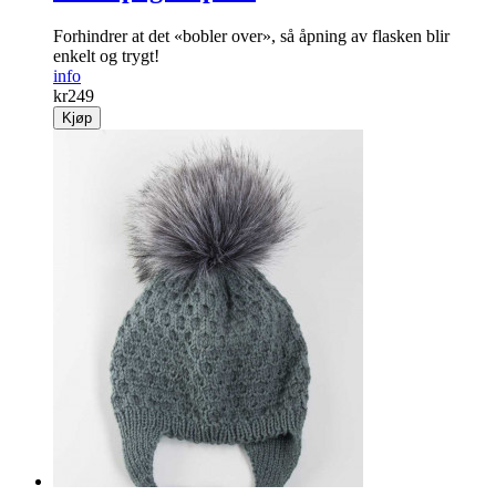
Forhindrer at det «bobler over», så åpning av flasken blir
enkelt og trygt!
info
kr
249
Kjøp