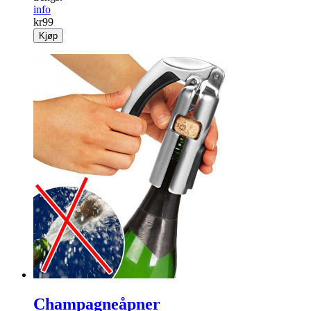
info
kr
99
Kjøp
Champagneåpner