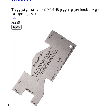
Trygg på glatta i vinter! Med 48 pigger griper broddene godt
på snøen og isen.
info
kr
299
Kjøp