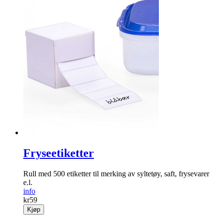
Fryseetiketter
Rull med 500 etiketter til merking av syltetøy, saft, frysevarer
e.l.
info
kr
59
Kjøp