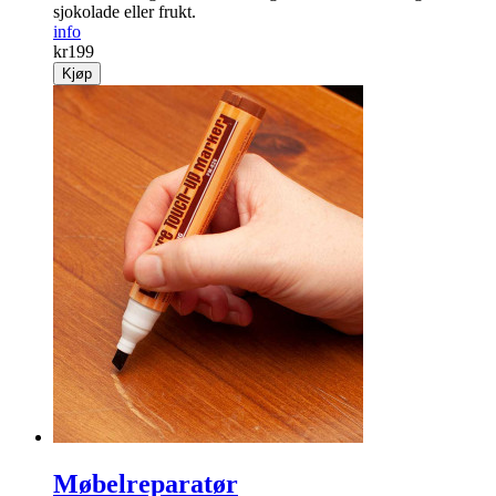
sjoko­lade eller frukt.
info
kr
199
Kjøp
Møbelreparatør