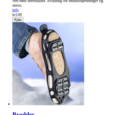
Sett med stressballer. Avlasting for muskelspenninger og
stress.
info
kr
149
Kjøp
Brodder