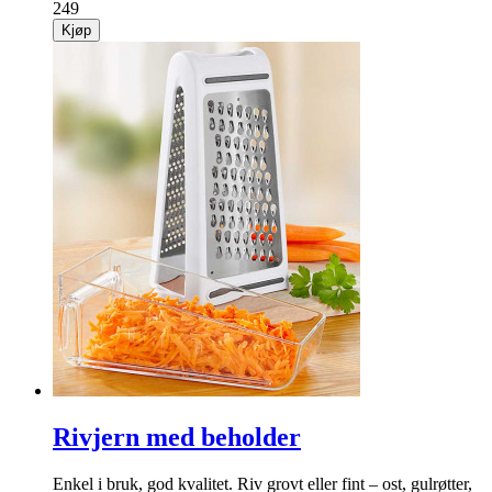
249
Kjøp
Rivjern med beholder
Enkel i bruk, god kvalitet. Riv grovt eller fint – ost, gulrøtt­er,