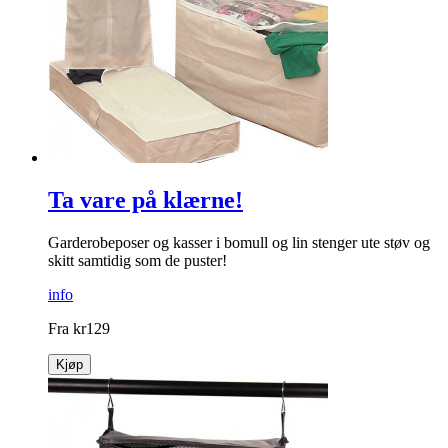
Ta vare på klærne!
Garderobeposer og kasser i bomull og lin stenger ute støv og
skitt samtidig som de puster!
info
Fra
kr
129
Kjøp