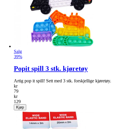
Salg
39%
Popit spill 3 stk. kjøretøy
Artig pop it spill! Sett med 3 stk. forskjellige kjøretøy.
kr
79
kr
129
Kjøp