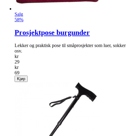
Salg
58%
Prosjektpose burgunder
Lekker og praktisk pose til småprosjekter som luer, sokker
osv.
kr
29
kr
69
Kjøp