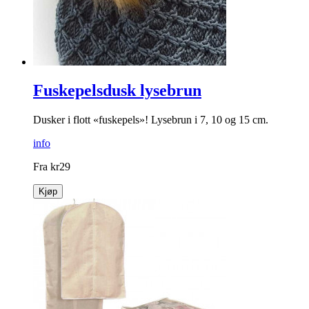
Fuskepelsdusk lysebrun
Dusker i flott «fuskepels»! Lysebrun i 7, 10 og 15 cm.
info
Fra
kr
29
Kjøp