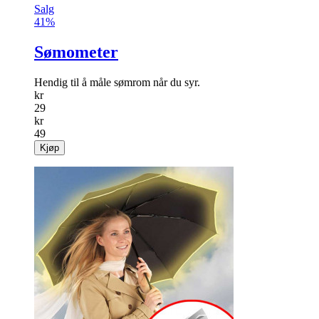
Salg
41%
Sømometer
Hendig til å måle sømrom når du syr.
kr
29
kr
49
Kjøp