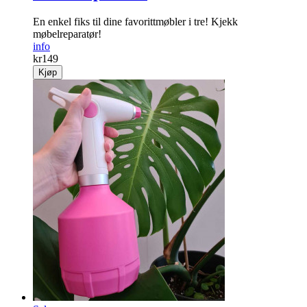
En enkel fiks til dine favorittmøbler i tre! Kjekk
møbelreparatør!
info
kr
149
Kjøp