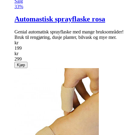
Salg
33%
Automastisk sprayflaske rosa
Genial automatisk sprayflaske med mange bruksområder!
Bruk til rengjøring, dusje planter, bilvask og mye mer.
kr
199
kr
299
Kjøp