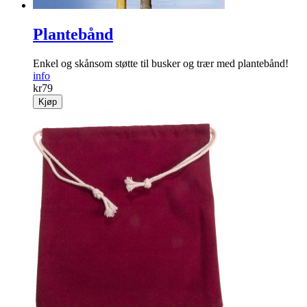
Plantebånd
Enkel og skånsom støtte til busker og trær med plantebånd!
info
kr
79
Kjøp