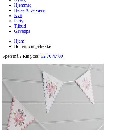
Hjemmet
Helse & velvære
Nytt
Party
Tilbud
Gavetips
Hjem
Bohem vimpelrekke
Spørsmål? Ring oss:
52 70 47 00