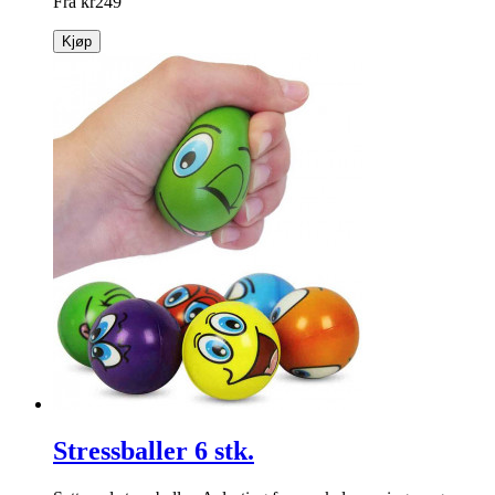
Fra
kr
249
Kjøp
Stressballer 6 stk.