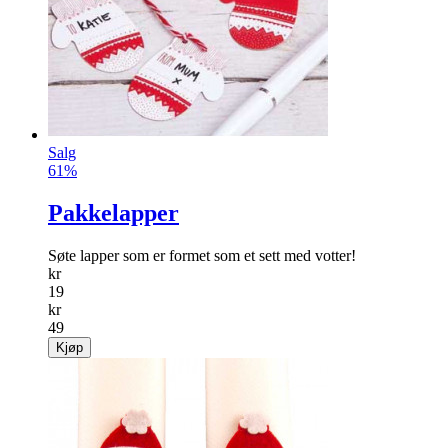
Salg
61%
Pakkelapper
Søte lapper som er formet som et sett med votter!
kr
19
kr
49
Kjøp