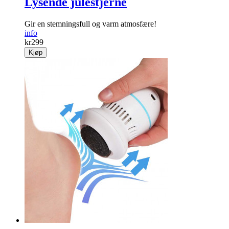
Lysende julestjerne
Gir en stemningsfull og varm atmosfære!
info
kr
299
Kjøp