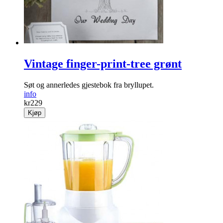
Vintage finger-print-tree grønt
Søt og annerledes gjestebok fra bryllupet.
info
kr
229
Kjøp