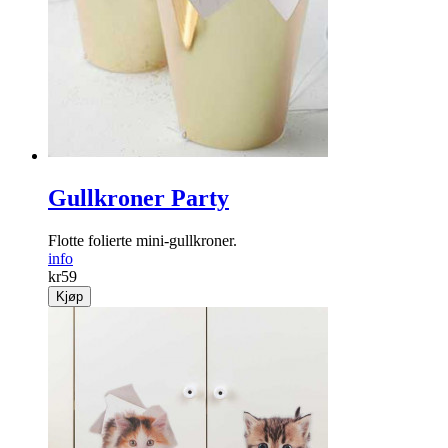
Gullkroner Party
Flotte folierte mini-gullkroner.
info
kr
59
Kjøp