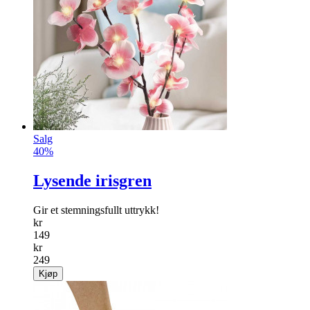
Salg
40%
Lysende irisgren
Gir et stemningsfullt uttrykk!
kr
149
kr
249
Kjøp