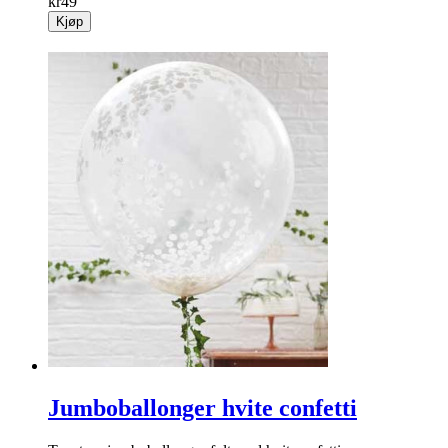
kr
49
Kjøp
Jumboballonger hvite confetti