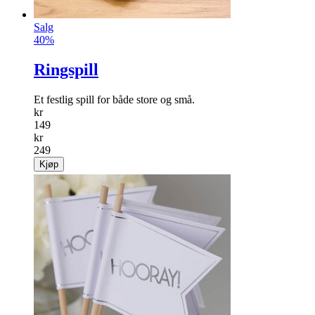
Salg
40%
Ringspill
Et festlig spill for både store og små.
kr
149
kr
249
Kjøp