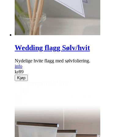
Wedding flagg Sølv/hvit
Nydelige hvite flagg med sølvfoliering.
info
kr
89
Kjøp