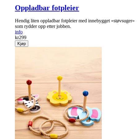
Oppladbar fotpleier
Hendig liten oppladbar fot­pleier med innebygget «støvsuger»
som rydder opp etter jobben.
info
kr
299
Kjøp