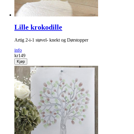
Lille krokodille
Artig 2-i-1 støvel- knekt og Dørstopper
info
kr
149
Kjøp