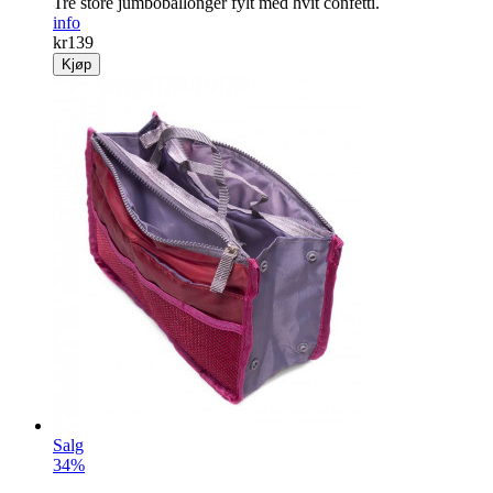
Tre store jumboballonger fylt med hvit confetti.
info
kr
139
Kjøp
Salg
34%