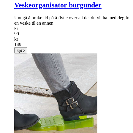
Veskeorganisator burgunder
Unngå å bruke tid på å flytte over alt det du vil ha med deg fra
en veske til en annen.
kr
99
kr
149
Kjøp