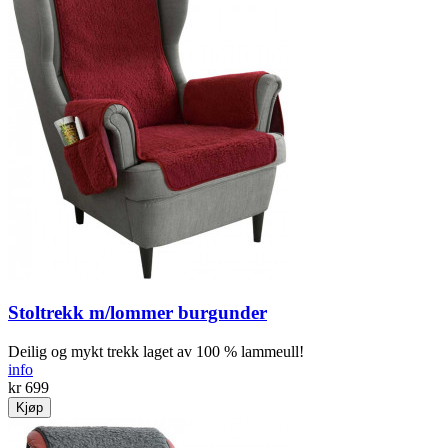
Stoltrekk m/lommer burgunder
Deilig og mykt trekk laget av 100 % lammeull!
info
kr 699
Kjøp