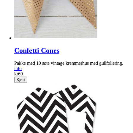
Confetti Cones
Pakke med 10 søte vintage kremmerhus med gullfoliering.
info
kr
69
Kjøp