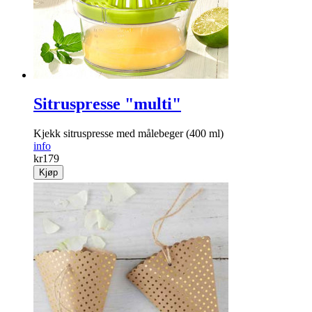
Sitruspresse "multi"
Kjekk sitruspresse med målebeger (400 ml)
info
kr
179
Kjøp