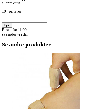
eller faktura
10+ på lager
Kjøp
Bestill før 11:00
så sender vi i dag!
Se andre produkter