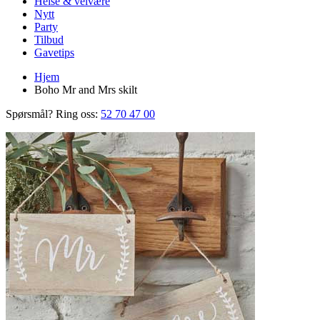
Helse & velvære
Nytt
Party
Tilbud
Gavetips
Hjem
Boho Mr and Mrs skilt
Spørsmål? Ring oss:
52 70 47 00